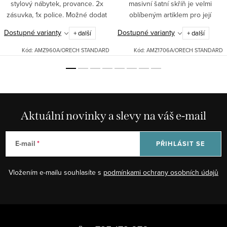
stylový nábytek, provance. 2x
masivní šatní skříň je velmi
zásuvka, 1x police. Možné dodat
oblíbeným artiklem pro její
v různých odstínech: bílá patina,
klasický design, úsporu místa a
Dostupné varianty
Dostupné varianty
+ další
+ další
černá patina, ořech.Pro jiná
snadné otevírání. Poskytuje
barevná provedení nás...
kvalitu, účelnost i...
Kód:
AMZ960A/ORECH STANDARD
Kód:
AMZ1706A/ORECH STANDARD
Aktuální novinky a slevy na váš e-mail
E-mail
PŘIHLÁSIT SE
Vložením e-mailu souhlasíte s
podmínkami ochrany osobních údajů
Z