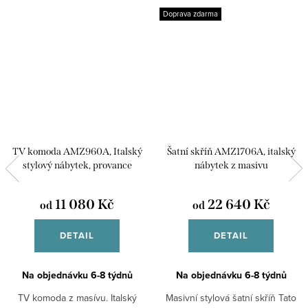
Doprava zdarma
TV komoda AMZ960A, Italský
Šatní skříň AMZ1706A, italský
stylový nábytek, provance
nábytek z masivu
11 080 Kč
22 640 Kč
od
od
DETAIL
DETAIL
Na objednávku 6-8 týdnů
Na objednávku 6-8 týdnů
TV komoda z masívu. Italský
Masivní stylová šatní skříň Tato