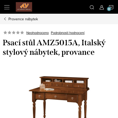
Přejít
N
na
obsah
Provence nábytek
K
Neohodnoceno
Podrobnosti hodnocení
Psací stůl AMZ5015A, Italský
stylový nábytek, provance