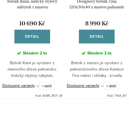
Botník Rami, indický stylový
Designový botník Tina
nábytek z masivu
120x50x40 z masivu palisandr
10 690 Kč
8 990 Kč
DETAIL
DETAIL
Skladem
2 ks
Skladem
2 ks
Botník Rami je vyroben z
Botník z masivu je vyroben z
masivního dřeva palisandru.
palisandrového dřeva Kolekce
Indický stylový nábytek.
Tina nabízí i věšáky , zrcadla
které skvěle doplní váš halu
Dostupné varianty
Dostupné varianty
+ další
+ další
.chodbu či zádveří. Nábytek Tina
je vyráběný tradiční...
Kód:
RAMI_BOT_M
Kód:
TINA_BT
O
v
l