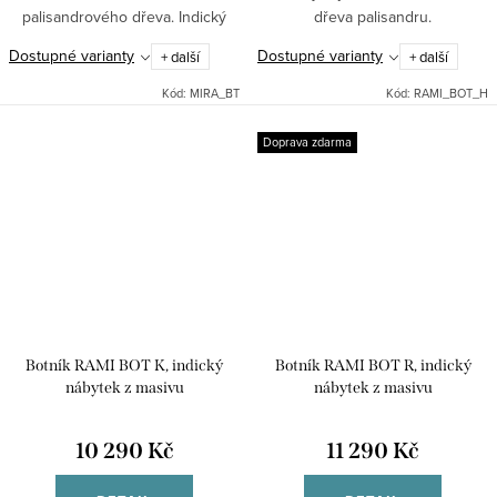
palisandrového dřeva. Indický
dřeva palisandru.
stylový nábytek.
Dostupné varianty
Dostupné varianty
+ další
+ další
Kód:
MIRA_BT
Kód:
RAMI_BOT_H
Doprava zdarma
Botník RAMI BOT K, indický
Botník RAMI BOT R, indický
nábytek z masivu
nábytek z masivu
10 290 Kč
11 290 Kč