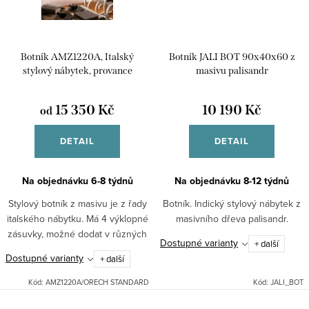
Botník AMZ1220A, Italský
Botník JALI BOT 90x40x60 z
stylový nábytek, provance
masivu palisandr
15 350 Kč
10 190 Kč
od
DETAIL
DETAIL
Na objednávku 6-8 týdnů
Na objednávku 8-12 týdnů
Stylový botník z masivu je z řady
Botník. Indický stylový nábytek z
italského nábytku. Má 4 výklopné
masivního dřeva palisandr.
zásuvky, možné dodat v různých
Dostupné varianty
+ další
odstínech. Skvěle padne do Vaší
Dostupné varianty
+ další
předsíně .
Kód:
AMZ1220A/ORECH STANDARD
Kód:
JALI_BOT