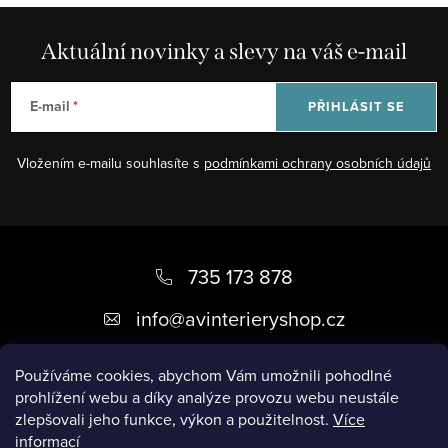
á
d
Aktuální novinky a slevy na váš e-mail
a
c
E-mail
PŘIHLÁSIT SE
í
p
Vložením e-mailu souhlasíte s
podmínkami ochrany osobních údajů
r
v
k
Z
y
á
735 173 878
v
ý
p
info
@
avinterieryshop.cz
p
a
i
t
Používáme cookies, abychom Vám umožnili pohodlné
s
prohlížení webu a díky analýze provozu webu neustále
í
u
zlepšovali jeho funkce, výkon a použitelnost.
Více
informací