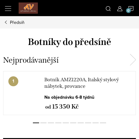
Přejít
N
na
obsah
Předsíň
K
Botníky do předsíně
Nejprodávanější
Botník AMZ1220A, Italský stylový
nábytek, provance
Na objednávku 6-8 týdnů
15 350 Kč
od