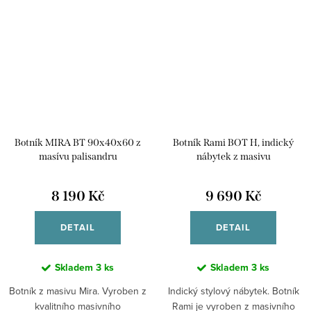
Botník MIRA BT 90x40x60 z
Botník Rami BOT H, indický
masívu palisandru
nábytek z masivu
8 190 Kč
9 690 Kč
DETAIL
DETAIL
Skladem
3 ks
Skladem
3 ks
Botník z masivu Mira. Vyroben z
Indický stylový nábytek. Botník
kvalitního masivního
Rami je vyroben z masivního