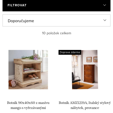
FILTROVAT
Ř
Doporučujeme
a
Nejlevnější
10
položek celkem
z
e
Nejdražší
V
n
Doprava zdarma
ý
Nejprodávanější
í
p
p
Abecedně
i
r
s
o
p
d
r
u
Botník 90x40x60 z masívu
Botník AMZ1219A, Italský stylový
o
k
mango s vyřezávanými
nábytek, provance
ornamenty - SITA BT