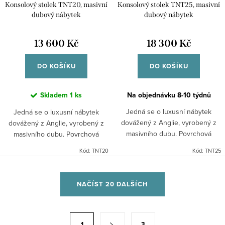
Konsolový stolek TNT20, masivní
Konsolový stolek TNT25, masivní
dubový nábytek
dubový nábytek
13 600 Kč
18 300 Kč
DO KOŠÍKU
DO KOŠÍKU
Skladem
1 ks
Na objednávku 8-10 týdnů
Jedná se o luxusní nábytek
Jedná se o luxusní nábytek
dovážený z Anglie, vyrobený z
dovážený z Anglie, vyrobený z
masivního dubu. Povrchová
masivního dubu. Povrchová
úprava dubu je opatřena
úprava dubu je opatřena
Kód:
TNT20
Kód:
TNT25
přírodním lakem. Kolekce přinese
přírodním lakem. Kolekce Toledo
do Vašeho obydlí moderní a
přinese do Vašeho obydlí
O
zároveň...
moderní a...
NAČÍST 20 DALŠÍCH
v
l
á
S
1
3