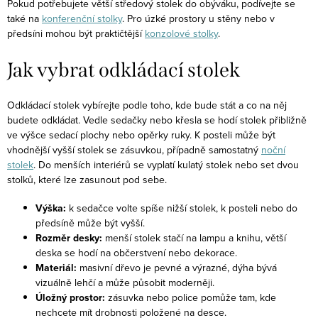
Pokud potřebujete větší středový stolek do obýváku, podívejte se
také na
konferenční stolky
. Pro úzké prostory u stěny nebo v
předsíni mohou být praktičtější
konzolové stolky
.
Jak vybrat odkládací stolek
Odkládací stolek vybírejte podle toho, kde bude stát a co na něj
budete odkládat. Vedle sedačky nebo křesla se hodí stolek přibližně
ve výšce sedací plochy nebo opěrky ruky. K posteli může být
vhodnější vyšší stolek se zásuvkou, případně samostatný
noční
stolek
. Do menších interiérů se vyplatí kulatý stolek nebo set dvou
stolků, které lze zasunout pod sebe.
Výška:
k sedačce volte spíše nižší stolek, k posteli nebo do
předsíně může být vyšší.
Rozměr desky:
menší stolek stačí na lampu a knihu, větší
deska se hodí na občerstvení nebo dekorace.
Materiál:
masivní dřevo je pevné a výrazné, dýha bývá
vizuálně lehčí a může působit moderněji.
Úložný prostor:
zásuvka nebo police pomůže tam, kde
nechcete mít drobnosti položené na desce.