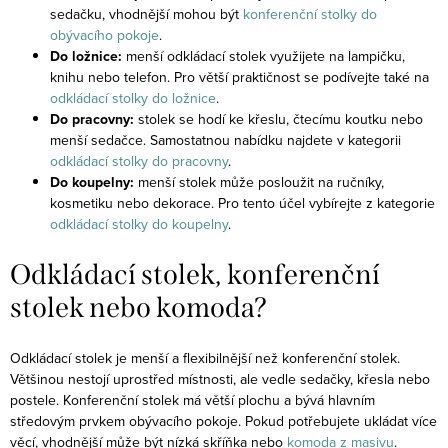
sedačku, vhodnější mohou být
konferenční stolky do
obývacího pokoje
.
Do ložnice:
menší odkládací stolek využijete na lampičku,
knihu nebo telefon. Pro větší praktičnost se podívejte také na
odkládací stolky do ložnice
.
Do pracovny:
stolek se hodí ke křeslu, čtecímu koutku nebo
menší sedačce. Samostatnou nabídku najdete v kategorii
odkládací stolky do pracovny
.
Do koupelny:
menší stolek může posloužit na ručníky,
kosmetiku nebo dekorace. Pro tento účel vybírejte z kategorie
odkládací stolky do koupelny
.
Odkládací stolek, konferenční
stolek nebo komoda?
Odkládací stolek je menší a flexibilnější než konferenční stolek.
Většinou nestojí uprostřed místnosti, ale vedle sedačky, křesla nebo
postele. Konferenční stolek má větší plochu a bývá hlavním
středovým prvkem obývacího pokoje. Pokud potřebujete ukládat více
věcí, vhodnější může být nízká skříňka nebo
komoda z masivu
.