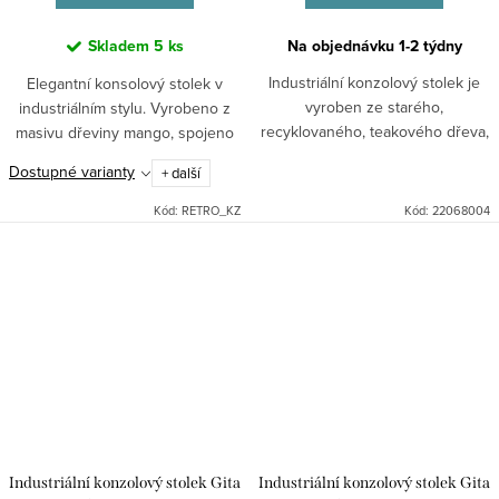
Skladem
5 ks
Na objednávku 1-2 týdny
Industriální konzolový stolek je
Elegantní konsolový stolek v
vyroben ze starého,
industriálním stylu. Vyrobeno z
recyklovaného, teakového dřeva,
masivu dřeviny mango, spojeno
povrchově neošetřeno a nohou z
rámovou kovovou konstrukcí,
Dostupné varianty
+ další
kovové rámové konstrukce.
šířka hrany 6cm. Dodáváno v
Nedokonalé zpracování a vady
rozloženém stavu.
Kód:
RETRO_KZ
Kód:
22068004
dřeva...
Industriální konzolový stolek Gita
Industriální konzolový stolek Gita