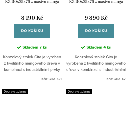
KZ 110x35x76 z masivu manga
KZ 110x35x76 z masivu manga
8 190 Kč
9 890 Kč
DO KOŠÍKU
DO KOŠÍKU
Skladem
7 ks
Skladem
4 ks
Konzolový stolek Gita je vyroben
Konzolový stolek Gita je
z kvalitního mangového dřeva v
vyrobena z kvalitního mangového
kombinaci s industriálními prvky
dřeva v kombinaci s industriálními
kovu. Dřevo je pevné a vyzařuje
prvky kovu. Dřevo je pevné a
Kód:
GITA_KZ1
Kód:
GITA_KZ
teplo. Indický industriální nábytek
vyzařuje teplo. Indický industriální
mango masiv.
nábytek mango masiv.
Doprava zdarma
Doprava zdarma