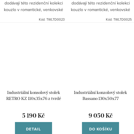
dodávají této rezidenční kolekci
dodávají této rezidenční kolekci
kouzlo v romantické, venkovské
kouzlo v romantické, venkovské
atmosféře.
atmosféře.
Kód:
TWLTD0023
Kód:
TWLTD0025
Industriální konsolový stolek
Industriální konzolový stolek
RETRO KZ 110x35x76 z tvrdé
Bassano 130x50x77
dřeviny mango
5 190 Kč
9 050 Kč
DETAIL
DO KOŠÍKU