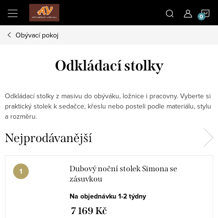
Přejít
N
na
obsah
Obývací pokoj
K
Odkládací stolky
Odkládací stolky z masivu do obýváku, ložnice i pracovny. Vyberte si
praktický stolek k sedačce, křeslu nebo posteli podle materiálu, stylu
a rozměru.
Nejprodávanější
Dubový noční stolek Simona se
zásuvkou
Na objednávku 1-2 týdny
7 169 Kč