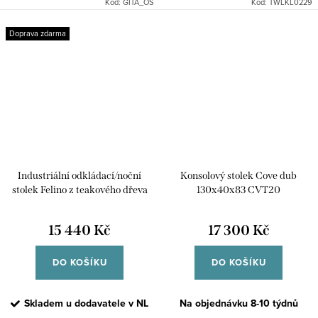
Kód:
GITA_OS
Kód:
TWLKL0229
teplo. Indický industriální nábytek
mango...
Doprava zdarma
Industriální odkládací/noční
Konsolový stolek Cove dub
stolek Felino z teakového dřeva
130x40x83 CVT20
15 440 Kč
17 300 Kč
DO KOŠÍKU
DO KOŠÍKU
Skladem u dodavatele v NL
Na objednávku 8-10 týdnů