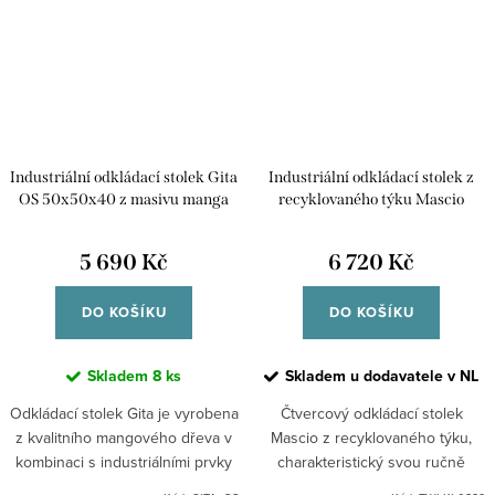
Industriální odkládací stolek Gita
Industriální odkládací stolek z
OS 50x50x40 z masivu manga
recyklovaného týku Mascio
5 690 Kč
6 720 Kč
DO KOŠÍKU
DO KOŠÍKU
Skladem
8 ks
Skladem u dodavatele v NL
Odkládací stolek Gita je vyrobena
Čtvercový odkládací stolek
z kvalitního mangového dřeva v
Mascio z recyklovaného týku,
kombinaci s industriálními prvky
charakteristický svou ručně
kovu. Dřevo je pevné a vyzařuje
vykládanou mozaikou.