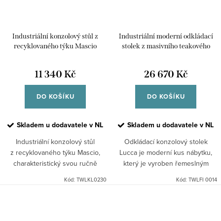
Industriální konzolový stůl z
Industriální moderní odkládací
recyklovaného týku Mascio
stolek z masivního teakového
dřeva Lucca
11 340 Kč
26 670 Kč
DO KOŠÍKU
DO KOŠÍKU
Skladem u dodavatele v NL
Skladem u dodavatele v NL
Industriální konzolový stůl
Odkládací konzolový stolek
z recyklovaného týku Mascio,
Lucca je moderní kus nábytku,
charakteristický svou ručně
který je vyroben řemeslným
vykládanou mozaikou
působem z recyklovaného teaku.
Kód:
TWLKL0230
Kód:
TWLFI 0014