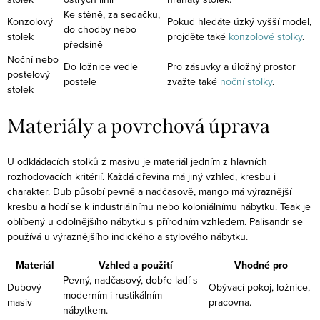
Ke stěně, za sedačku,
Konzolový
Pokud hledáte úzký vyšší model,
do chodby nebo
stolek
projděte také
konzolové stolky
.
předsíně
Noční nebo
Do ložnice vedle
Pro zásuvky a úložný prostor
postelový
postele
zvažte také
noční stolky
.
stolek
Materiály a povrchová úprava
U odkládacích stolků z masivu je materiál jedním z hlavních
rozhodovacích kritérií. Každá dřevina má jiný vzhled, kresbu i
charakter. Dub působí pevně a nadčasově, mango má výraznější
kresbu a hodí se k industriálnímu nebo koloniálnímu nábytku. Teak je
oblíbený u odolnějšího nábytku s přírodním vzhledem. Palisandr se
používá u výraznějšího indického a stylového nábytku.
Materiál
Vzhled a použití
Vhodné pro
Pevný, nadčasový, dobře ladí s
Dubový
Obývací pokoj, ložnice,
moderním i rustikálním
masiv
pracovna.
nábytkem.