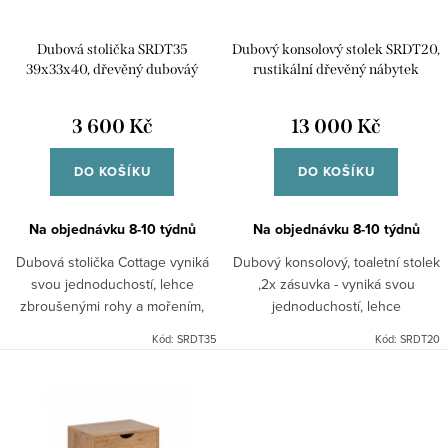
d
r
u
Dubová stolička SRDT35
Dubový konsolový stolek SRDT20,
o
k
39x33x40, dřevěný dubováý
rustikální dřevěný nábytek
d
nábytek
t
u
3 600 Kč
13 000 Kč
ů
k
DO KOŠÍKU
DO KOŠÍKU
t
ů
Na objednávku 8-10 týdnů
Na objednávku 8-10 týdnů
Dubová stolička Cottage vyniká
Dubový konsolový, toaletní stolek
svou jednoduchostí, lehce
,2x zásuvka - vyniká svou
zbroušenými rohy a mořením,
jednoduchostí, lehce
které zvýrazní kresbu dřeva a
zbroušenými rohy a mořením,
Kód:
SRDT35
Kód:
SRDT20
dodává kolekci lehce rustikální
které zvýrazní kresbu dřeva a
styl. Je vyráběná z...
dodává kolekci lehce rustikální...