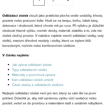
d
t
a
r
c
á
Odkládací stolek
slouží jako praktická plocha vedle sedačky, křesla,
í
postele nebo pracovní židle. Hodí se na lampu, knihu, šálek kávy,
n
dekorace i drobnosti, které chcete mít po ruce. Při výběru je důležité
p
k
sledovat hlavně výšku, rozměr desky, materiál, stabilitu a to, zda má
r
o
stolek úložný prostor. V nabídce najdete menší odkládací stolky, sety
v
stolků, masivní dřevěné modely i stolky, které se stylem blíží
v
k
konzolovým, nočním nebo konferenčním stolkům.
á
y
n
V článku najdete:
v
í
ý
Jak vybrat odkládací stolek
Typy odkládacích stolků
p
Materiály a povrchová úprava
i
Kam odkládací stolek umístit
s
Časté otázky k odkládacím stolkům
u
Nejlepší odkládací stolek není jen ten, který se vám líbí na první
pohled. Důležité je, aby měl správnou výšku vůči sedačce nebo
posteli, vešel se do prostoru a materiálem ladil s ostatním nábytkem.