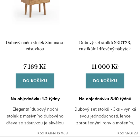
Dubový noční stolek Simona se
Dubový set stolků SRDT28,
zásuvkou
rustikální dřevěný nábytek
7 169 Kč
11 000 Kč
DO KOŠÍKU
DO KOŠÍKU
Na objednávku 1-2 týdny
Na objednávku 8-10 týdnů
Elegantní dubový noční
Dubový set stolků - 3ks - vyniká
stolek z masivního dubového
svou jednoduchostí, lehce
dřeva se zásuvkou je skvělou
zbroušenými rohy a mořením,
volbou k postelím v moderních i
které zvýrazní kresbu dřeva a
Kód:
KATPRHSIM08
Kód:
SRDT28
klasických interiérech.
dodává kolekci lehce rustikální