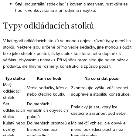
Styl:
industriální stolek ladí s kovem a masivem, rustikální se
hodí k venkovskému a přírodnímu nábytku.
Typy odkládacích stolků
V kategorii odkládacích stolků se mohou objevit různé typy menších
stolků. Některé jsou určené přímo vedle sedačky, jiné mohou sloužit
také jako stolek k posteli, úzký stolek ke stěně nebo doplněk k
většímu obývacímu nábytku. Při výběru proto sledujte nejen název
produktu, ale hlavně rozměry, konstrukci a způsob použití.
Typ stolku
Kam se hodí
Na co si dát pozor
Malý
Vedle sedačky, křesla
Zkontrolujte výšku vůči sedací
odkládací
nebo čtecího koutku
soupravě a stabilitu konstrukce.
stolek
Set
Do menších i
Praktický je set, který lze
odkládacích
variabilních obývacích
částečně zasunout pod sebe.
stolků
pokojů
Kulatý nebo
Do menších prostorů a
Má měkčí vzhled, ale obvykle
oválný
k sedačkám bez
menší odkládací plochu než
stolek
ostrých linií
hranatý stolek.