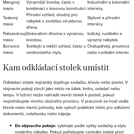
Mangový
Výraznější kresba, často v
Industriální a koloniální
masiv
kombinaci s kovovou konstrukcí.
interiéry.
Přírodní vzhled, vhodný pro
Teakový
Stylové a přírodní
nábytek s osobitou strukturou
masiv
interiéry.
dřeva.
Palisandrový
Dekorativní dřevina s výraznou
Indický, rustikální a
masiv
kresbou.
výrazný nábytek.
Borovice
Světlejší a měkčí vzhled, často u
Chalupářský, provence
masiv
venkovského stylu.
nebo rustikální interiér.
Kam odkládací stolek umístit
Odkládací stolek nejčastěji doplňuje sedačku, křeslo nebo postel. V
obývacím pokoji slouží jako místo na šálek, knihu, ovladač nebo
lampu. V ložnici může nahradit menší stolek k posteli, pokud
nepotřebujete mnoho úložného prostoru. V pracovně se hodí vedle
křesla nebo menší pohovky, kde vytvoří praktické místo pro odložení
dokumentů, notebooku nebo nápoje.
Do obývacího pokoje:
vybírejte podle výšky sedačky a stylu
ostatního nábytku. Pokud potřebujete centrální stolek před