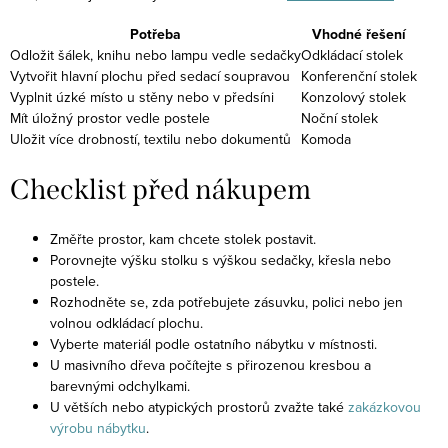
Potřeba
Vhodné řešení
Odložit šálek, knihu nebo lampu vedle sedačky
Odkládací stolek
Vytvořit hlavní plochu před sedací soupravou
Konferenční stolek
Vyplnit úzké místo u stěny nebo v předsíni
Konzolový stolek
Mít úložný prostor vedle postele
Noční stolek
Uložit více drobností, textilu nebo dokumentů
Komoda
Checklist před nákupem
Změřte prostor, kam chcete stolek postavit.
Porovnejte výšku stolku s výškou sedačky, křesla nebo
postele.
Rozhodněte se, zda potřebujete zásuvku, polici nebo jen
volnou odkládací plochu.
Vyberte materiál podle ostatního nábytku v místnosti.
U masivního dřeva počítejte s přirozenou kresbou a
barevnými odchylkami.
U větších nebo atypických prostorů zvažte také
zakázkovou
výrobu nábytku
.