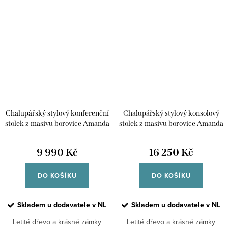
styl. Je vyráběná z...
Chalupářský stylový konferenční
Chalupářský stylový konsolový
stolek z masivu borovice Amanda
stolek z masivu borovice Amanda
60x60x45
145x40x78
9 990 Kč
16 250 Kč
DO KOŠÍKU
DO KOŠÍKU
Skladem u dodavatele v NL
Skladem u dodavatele v NL
Letité dřevo a krásné zámky
Letité dřevo a krásné zámky