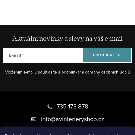
Aktuální novinky a slevy na váš e-mail
E-mail
PŘIHLÁSIT SE
Vložením e-mailu souhlasíte s
podmínkami ochrany osobních údajů
Z
á
735 173 878
p
info
@
avinterieryshop.cz
a