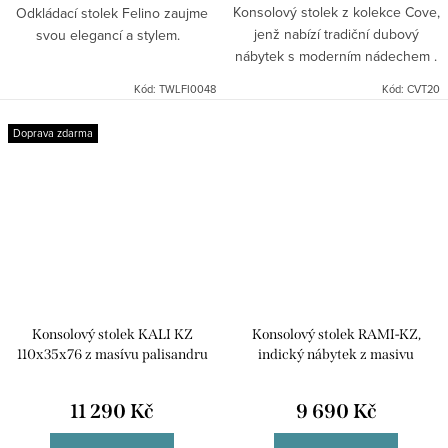
Konsolový stolek z kolekce Cove,
Odkládací stolek Felino zaujme
jenž nabízí tradiční dubový
svou elegancí a stylem.
nábytek s moderním nádechem .
Jedná se o jednoduchý sortiment
Kód:
TWLFI0048
Kód:
CVT20
opatřený transparentním lakem,
díky němuž vynikne...
Doprava zdarma
Konsolový stolek KALI KZ
Konsolový stolek RAMI-KZ,
110x35x76 z masívu palisandru
indický nábytek z masivu
11 290 Kč
9 690 Kč