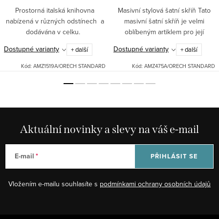
Prostorná italská knihovna
Masivní stylová šatní skříň Tato
nabízená v různých odstínech a
masivní šatní skříň je velmi
dodávána v celku.
oblíbeným artiklem pro její
klasický design, úsporu místa a
Dostupné varianty
Dostupné varianty
+ další
+ další
snadné otevírání. Poskytuje
kvalitu, účelnost i...
Kód:
AMZ1519A/ORECH STANDARD
Kód:
AMZ475A/ORECH STANDARD
Aktuální novinky a slevy na váš e-mail
E-mail
PŘIHLÁSIT SE
Vložením e-mailu souhlasíte s
podmínkami ochrany osobních údajů