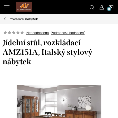
Přejít
N
na
obsah
Provence nábytek
K
Neohodnoceno
Podrobnosti hodnocení
Jídelní stůl, rozkládací
AMZ151A, Italský stylový
nábytek