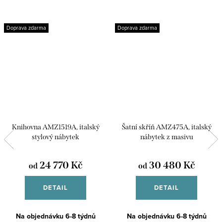
Doprava zdarma
Doprava zdarma
Knihovna AMZ1519A, italský
Šatní skříň AMZ475A, italský
stylový nábytek
nábytek z masivu
24 770 Kč
30 480 Kč
od
od
DETAIL
DETAIL
Na objednávku 6-8 týdnů
Na objednávku 6-8 týdnů