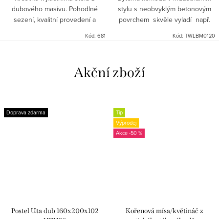
dubového masivu. Pohodlné
stylu s neobvyklým betonovým
sezení, kvalitní provedení a
povrchem skvěle vyladí např.
kvalitní materiál spolu s cenou
Vaši jídelnu či jinou obytnou
Kód:
681
Kód:
TWLBM0120
tvoří celek hodný pozornosti.
část.
Akční zboží
Doprava zdarma
Tip
Výprodej
-50 %
Postel Uta dub 160x200x102
Kořenová mísa/květináč z