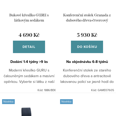
Bukové křesílko GURU s
Konferenční stolek Granada z
látkovým sedákem
dubového dřeva-čtvercový
4 690 Kč
5 930 Kč
DETAIL
DO KOŠÍKU
Dodání 1-4 týdny
>9 ks
Na objednávku 6-8 týdnů
Moderní křesílko GURU s
Konferenční stolek ze starého
čalouněným sedákem a masivní
dubového dřeva a antracitově
opěrkou. Vyberte si látku z naší
lakovanou policí se jasně hodí do
široké nabídky. Křesílko je
moderních obývacích prostor.
Kód:
1886/BEK
Kód:
GAME07605
vyrobeno z bukového masivu.
Novinka
Novinka