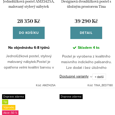
Jednolůžková postel AMZ1425A,
Designová dvoulůžková postel s
malovaný stylový nábytek
úložným prostorem Tina
180x200 z masivu palisandru
28 350 Kč
39 290 Kč
DO KOŠÍKU
DETAIL
Na objednávku 6-8 týdnů
Skladem
4 ks
Jednolůžková postel, stylový
Postel je vyrobena z kvalitního
malovaný nábytek.Postel je
masivního indického palisandru.
opatřena velmi kvalitní barvou v
Lze dodat i bez úložného
odstínu slonová kost - patina se
prostoru zde Postel doladíte s
Dostupné varianty
+ další
starorůžovými linkami a ručně
ostatním nábytkem kolekce Tina
malovanými...
Rozměr matrace:...
Kód:
AMZ1425A
Kód:
TINA_BEDT180
Doprava zdarma
Doprava zdarma
Tip
Výprodej
-50 %