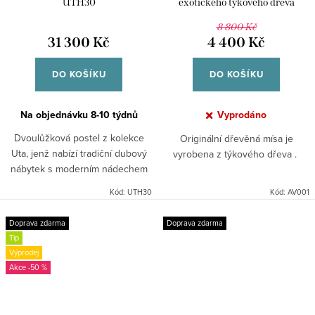
UTH30
exotického týkového dřeva
8 800 Kč
31 300 Kč
4 400 Kč
DO KOŠÍKU
DO KOŠÍKU
Na objednávku 8-10 týdnů
Vyprodáno
Dvoulůžková postel z kolekce
Originální dřevěná mísa je
Uta, jenž nabízí tradiční dubový
vyrobena z týkového dřeva .
nábytek s moderním nádechem
pro Vaši ložnici.Produkty z
Kód:
UTH30
Kód:
AV001
kolekce Uta vynikají přiznanými
cinkovými spoji....
Doprava zdarma
Doprava zdarma
Tip
Výprodej
-50 %