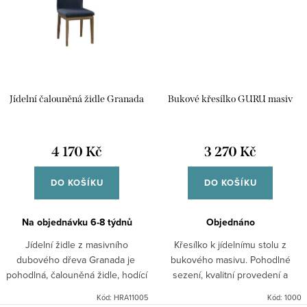
Jídelní čalouněná židle Granada
Bukové křesílko GURU masiv
4 170 Kč
3 270 Kč
DO KOŠÍKU
DO KOŠÍKU
Na objednávku 6-8 týdnů
Objednáno
Jídelní židle z masivního
Křesílko k jídelnímu stolu z
dubového dřeva Granada je
bukového masivu. Pohodlné
pohodlná, čalouněná židle, hodící
sezení, kvalitní provedení a
se do Vaší jídelny.
kvalitní materiál spolu s cenou
Kód:
HRA11005
Kód:
1000
tvoří celek hodný pozornosti.