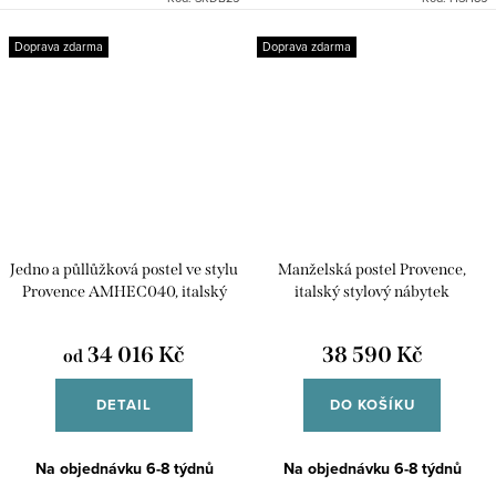
100% z masivního dubu.
Povrchová úprava je...
Doprava zdarma
Doprava zdarma
Jedno a půllůžková postel ve stylu
Manželská postel Provence,
Provence AMHEC040, italský
italský stylový nábytek
nábytek
34 016 Kč
38 590 Kč
od
DETAIL
DO KOŠÍKU
Na objednávku 6-8 týdnů
Na objednávku 6-8 týdnů