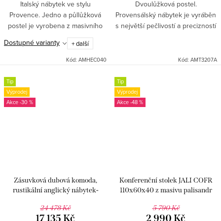
Italský nábytek ve stylu
Dvoulůžková postel.
Provence. Jedno a půllůžková
Provensálský nábytek je vyráběn
postel je vyrobena z masivního
s největší pečlivostí a precizností
dřeva. Zboží je dodáváno v
v Itálii ze dřevin topol a
Dostupné varianty
+ další
rozloženém stavu, bez matrace.
paulownie. Skryté části, jako
Lamelový rošt je součástí.
korpusy zásuvek, záda apod....
Kód:
AMHEC040
Kód:
AMT3207A
Tip
Tip
Výprodej
Výprodej
-30 %
-48 %
Zásuvková dubová komoda,
Konferenční stolek JALI COFR
rustikální anglický nábytek-
110x60x40 z masivu palisandr
HSC70
24 478 Kč
5 790 Kč
17 135 Kč
2 990 Kč