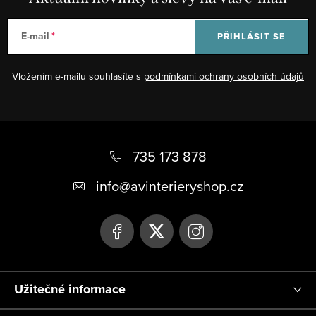
E-mail
PŘIHLÁSIT SE
Vložením e-mailu souhlasíte s
podmínkami ochrany osobních údajů
Z
á
735 173 878
p
info
@
avinterieryshop.cz
a
t
í
Užitečné informace