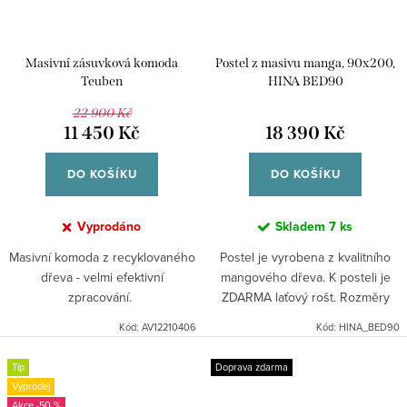
Masivní zásuvková komoda
Postel z masivu manga, 90x200,
Teuben
HINA BED90
22 900 Kč
11 450 Kč
18 390 Kč
DO KOŠÍKU
DO KOŠÍKU
Vyprodáno
Skladem
7 ks
Masivní komoda z recyklovaného
Postel je vyrobena z kvalitního
dřeva - velmi efektivní
mangového dřeva. K posteli je
zpracování.
ZDARMA laťový rošt. Rozměry
matrace jsou 90x200 cm.
Kód:
AV12210406
Kód:
HINA_BED90
Tip
Doprava zdarma
Výprodej
-50 %