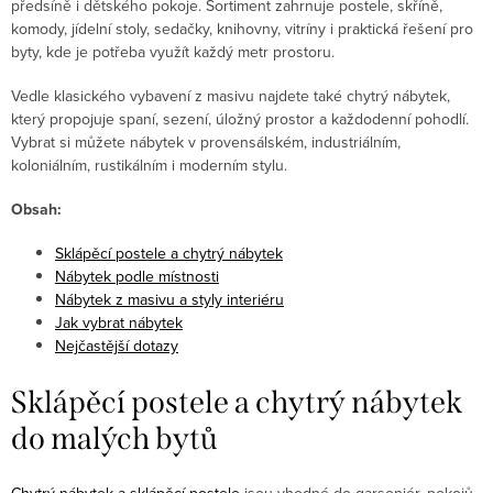
předsíně i dětského pokoje. Sortiment zahrnuje postele, skříně,
komody, jídelní stoly, sedačky, knihovny, vitríny i praktická řešení pro
byty, kde je potřeba využít každý metr prostoru.
Vedle klasického vybavení z masivu najdete také chytrý nábytek,
který propojuje spaní, sezení, úložný prostor a každodenní pohodlí.
Vybrat si můžete nábytek v provensálském, industriálním,
koloniálním, rustikálním i moderním stylu.
Obsah:
Sklápěcí postele a chytrý nábytek
Nábytek podle místnosti
Nábytek z masivu a styly interiéru
Jak vybrat nábytek
Nejčastější dotazy
Sklápěcí postele a chytrý nábytek
do malých bytů
Chytrý nábytek a sklápěcí postele
jsou vhodné do garsoniér, pokojů