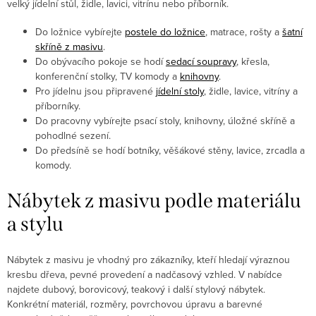
velký jídelní stůl, židle, lavici, vitrínu nebo příborník.
Do ložnice vybírejte
postele do ložnice
, matrace, rošty a
šatní
skříně z masivu
.
Do obývacího pokoje se hodí
sedací soupravy
, křesla,
konferenční stolky, TV komody a
knihovny
.
Pro jídelnu jsou připravené
jídelní stoly
, židle, lavice, vitríny a
příborníky.
Do pracovny vybírejte psací stoly, knihovny, úložné skříně a
pohodlné sezení.
Do předsíně se hodí botníky, věšákové stěny, lavice, zrcadla a
komody.
Nábytek z masivu podle materiálu
a stylu
Nábytek z masivu je vhodný pro zákazníky, kteří hledají výraznou
kresbu dřeva, pevné provedení a nadčasový vzhled. V nabídce
najdete dubový, borovicový, teakový i další stylový nábytek.
Konkrétní materiál, rozměry, povrchovou úpravu a barevné