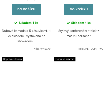
DO KOŠÍKU
DO KOŠÍKU
Skladem
1 ks
Skladem
1 ks
Dubová komoda s 5 zásuvkami. 1
Stylový konferenční stolek z
ks skladem , vystavená na
masivu palisandr.
showroomu.
Kód:
AVHSC70
Kód:
JALI_COFR_AV2
Doprava zdarma
Doprava zdarma