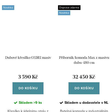
Novinka
Doprava zdarma
Novinka
Dubové křesílko GURU masiv
Příborník/komoda Max z masivu
dubu -180 cm
3 590 Kč
32 450 Kč
DO KOŠÍKU
DO KOŠÍKU
Skladem
>9 ks
Skladem u dodavatele v NL
Křesílko k jídelnímu stolu z
Bytelná komoda v industriálním