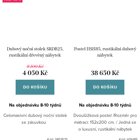
Dubový noční stolek SRDB25,
Postel HSH85, rustikální dubový
rustikální dřevěný nábytek
nábytek
8 100 Kč
4 050 Kč
38 650 Kč
DO KOŠÍKU
DO KOŠÍKU
Na objednávku 8-10 týdnů
Na objednávku 8-10 týdnů
Celomasivní dubový noční stolek
Dvoulůžková postel /Rozměr pro
se zásuvkou
matraci: 152x200 cm. / Jedná se
o luxusní, rustikální nábytek
dovážený z Anglie, vyrobený ze
Kód:
SRDB25
Kód:
HSH85