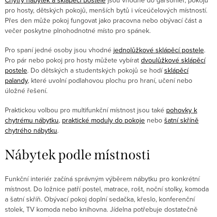
pro hosty, dětských pokojů, menších bytů i víceúčelových místností.
Přes den může pokoj fungovat jako pracovna nebo obývací část a
večer poskytne plnohodnotné místo pro spánek.
Pro spaní jedné osoby jsou vhodné
jednolůžkové sklápěcí postele
.
Pro pár nebo pokoj pro hosty můžete vybírat
dvoulůžkové sklápěcí
postele
. Do dětských a studentských pokojů se hodí
sklápěcí
palandy
, které uvolní podlahovou plochu pro hraní, učení nebo
úložné řešení.
Praktickou volbou pro multifunkční místnost jsou také
pohovky k
chytrému nábytku
,
praktické moduly do pokoje
nebo
šatní skříně
chytrého nábytku
.
Nábytek podle místnosti
Funkční interiér začíná správným výběrem nábytku pro konkrétní
místnost. Do ložnice patří postel, matrace, rošt, noční stolky, komoda
a šatní skříň. Obývací pokoj doplní sedačka, křeslo, konferenční
stolek, TV komoda nebo knihovna. Jídelna potřebuje dostatečně