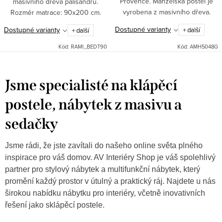
Provence. Manželská postel je
masivního dřeva palisandru.
vyrobena z masivního dřeva.
Rozměr matrace: 90x200 cm.
Zboží je dodáváno v rozloženém
Laťový rošt je k posteli
Dostupné varianty
Dostupné varianty
+ další
+ další
stavu, bez roštu a bez matrace.
poskytován ZDARMA. Indický
Rozměr pro matraci je 200x170....
stylový nábytek.
Kód:
RAMI_BEDT90
Kód:
AMH5048G
Jsme specialisté na klápěcí
postele, nábytek z masivu a
sedačky
Jsme rádi, že jste zavítali do našeho online světa plného
inspirace pro váš domov. AV Interiéry Shop je váš spolehlivý
partner pro stylový nábytek a multifunkční nábytek, který
promění každý prostor v útulný a praktický ráj. Najdete u nás
širokou nabídku nábytku pro interiéry, včetně inovativních
řešení jako sklápěcí postele.