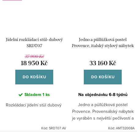
Jídelní rozkládací stůl- dubový
Jedno a půllůžková postel
SRDT07
Provence, italský stylový nábytek
37 900 Kč
18 950 Kč
33 160 Kč
DO KOŠÍKU
DO KOŠÍKU
Skladem
1 ks
Na objednávku 6-8 týdnů
Jedno a půllůžková postel
Rozkládací jídelní stůl dubový
Provence. Provensálský nábytek
je vyráběn s největší pečlivostí a
precizností v Itálii ze dřevin topol
Kód:
SRDT07 AV
Kód:
AMT32008A
a paulownie. Skryté části, jako