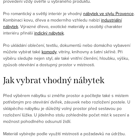
provedení vždy ověřte u vybraného produktu.
Pro romantický a světlý interiér je vhodný
nábytek ve stylu Provence
.
Kombinaci kovu, dřeva a moderního vzhledu nabízí
industriální
nábytek
. Výrazné dřevo, exotické materiály a osobitý charakter
interiéru přináší
indický nábytek
.
Pro ukládání oblečení, textilu, dokumentů nebo domácího vybavení
můžete vybírat také
komody
, vitríny, knihovny a šatní skříně. Při
výběru sledujte nejen styl, ale také vnitřní členění, hloubku, výšku,
způsob otevírání a dostupný prostor v místnosti.
Jak vybrat vhodný nábytek
Před výběrem nábytku si změřte prostor a počítejte také s místem
potřebným pro otevírání dvířek, zásuvek nebo rozložení postele. U
sklápěcího nábytku je důležitý volný prostor před sestavou po
rozložení lůžka. U jídelního stolu zohledněte počet míst k sezení a
možnost pohodlného odsunutí židlí.
Materiál vybírejte podle využití místnosti a požadavků na údržbu.