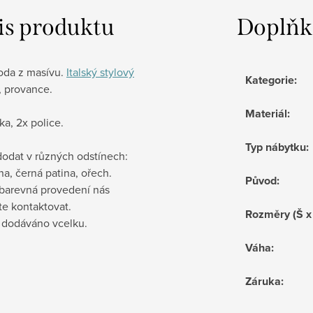
is produktu
Doplňk
da z masívu.
Italský stylový
Kategorie
:
, provance.
Materiál
:
ka, 2x police.
Typ nábytku
:
odat v různých odstínech:
ina, černá patina, ořech.
Původ
:
 barevná provedení nás
te kontaktovat.
Rozměry (Š x
e dodáváno vcelku.
Váha
:
Záruka
: