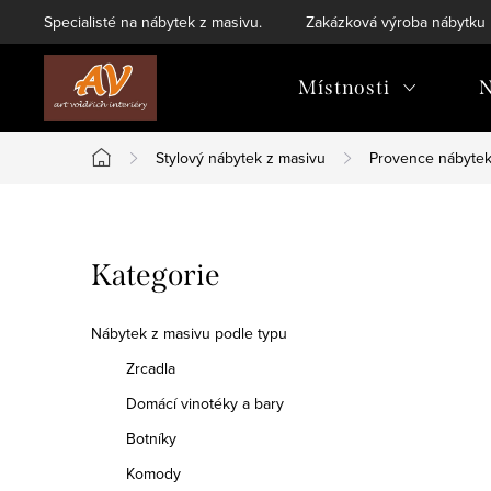
Přejít
Specialisté na nábytek z masivu.
Zakázková výroba nábytku
na
obsah
Místnosti
N
Stylový nábytek z masivu
Provence nábyte
Domů
P
Přeskočit
Kategorie
o
kategorie
s
Nábytek z masivu podle typu
t
Zrcadla
Domácí vinotéky a bary
r
Botníky
a
Komody