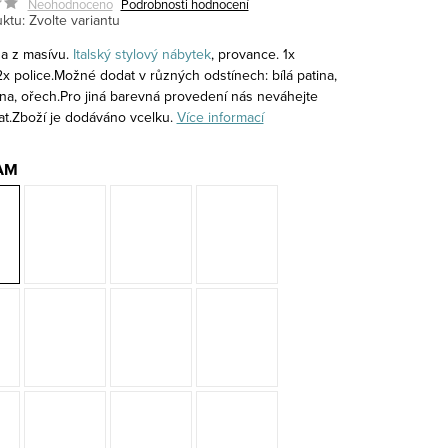
Neohodnoceno
Podrobnosti hodnocení
ktu:
Zvolte variantu
a z masívu.
Italský stylový nábytek
, provance. 1x
x police.Možné dodat v různých odstínech: bílá patina,
ina, ořech.Pro jiná barevná provedení nás neváhejte
at.Zboží je dodáváno vcelku.
Více informací
AM