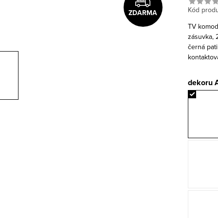
Kód produ
ZDARMA
TV komod
zásuvka, 2
černá pat
kontaktov
dekoru 