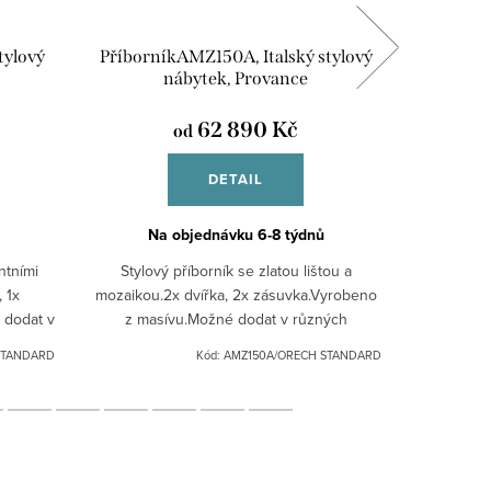
tylový
PříborníkAMZ150A, Italský stylový
Šatní
nábytek, Provance
62 890 Kč
od
DETAIL
Na objednávku 6-8 týdnů
Na
ntními
Stylový příborník se zlatou lištou a
Masivní s
 1x
mozaikou.2x dvířka, 2x zásuvka.Vyrobeno
šatní skří
 dodat v
z masívu.Možné dodat v různých
její klasi
černá
odstínech: bílá patina, černá patina,
otevírání
STANDARD
Kód:
AMZ150A/ORECH STANDARD
ořech.Pro jiná barevná...