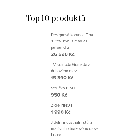
Top 10 produktů
Designová komoda Tina
160x90x45 z masivu
palisandru
26 590 Kč
TV komoda Granada z
dubového dřeva
15 390 Kč
Stolička PINO
950 Kč
Židle PINO I
1 990 Kč
Jídelní industriální stůl z
masivního teakového dřeva
Lucca