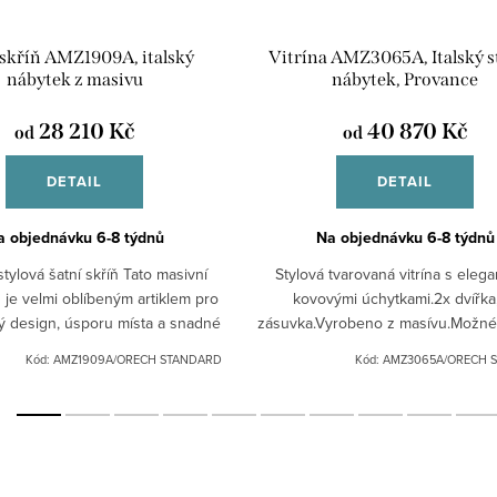
 skříň AMZ1909A, italský
Vitrína AMZ3065A, Italský s
nábytek z masivu
nábytek, Provance
28 210 Kč
40 870 Kč
od
od
DETAIL
DETAIL
a objednávku 6-8 týdnů
Na objednávku 6-8 týdnů
stylová šatní skříň Tato masivní
Stylová tvarovaná vitrína s elega
ň je velmi oblíbeným artiklem pro
kovovými úchytkami.2x dvířka,
cký design, úsporu místa a snadné
zásuvka.Vyrobeno z masívu.Možné
. Poskytuje kvalitu, účelnost i...
různých odstínech: bílá patina, 
Kód:
AMZ1909A/ORECH STANDARD
Kód:
AMZ3065A/ORECH 
patina, ořech.Pro jiná...