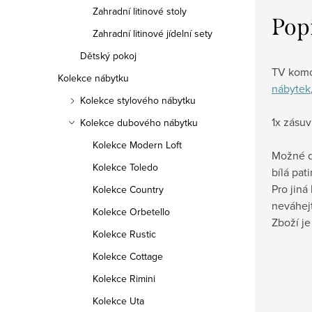
Zahradní litinové stoly
Pop
Zahradní litinové jídelní sety
Dětský pokoj
TV komo
Kolekce nábytku
nábytek
Kolekce stylového nábytku
1x zásuv
Kolekce dubového nábytku
Kolekce Modern Loft
Možné d
Kolekce Toledo
bílá pat
Pro jiná
Kolekce Country
neváhej
Kolekce Orbetello
Zboží j
Kolekce Rustic
Kolekce Cottage
Kolekce Rimini
Kolekce Uta