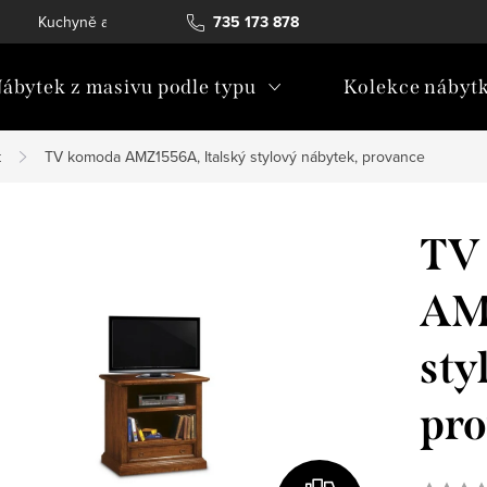
Kuchyně a vestavný nábytek
735 173 878
Katalogy ke stažení
Konta
ábytek z masivu podle typu
Kolekce nábyt
k
TV komoda AMZ1556A, Italský stylový nábytek, provance
TV
AMZ
sty
pr