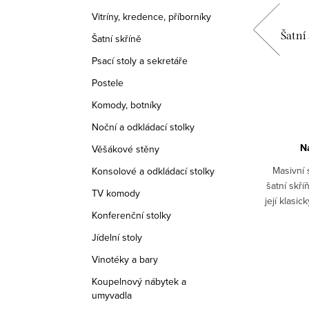
Vitríny, kredence, příborníky
stylová
Psací stůl AMZ3102A, Italský stylový
Šatní
Šatní skříně
nábytek, provance
Psací stoly a sekretáře
19 060 Kč
od
Postele
Komody, botníky
DETAIL
Noční a odkládací stolky
Na objednávku 6-8 týdnů
N
Věšákové stěny
styloví i
Stylový psací stůl z masívu. 5x zásuvka
Masivní 
Konsolové a odkládací stolky
ásuvka.
Standardně dodáváno jednobarevné.
šatní skří
TV komody
: bílá
Vyobrazeno v provedení bílá patina a
její klasi
Konferenční stolky
 jiná
pracovní deska ořech. Pro jiná barevná
otevírání
STANDARD
Kód:
AMZ3102A/ORECH STANDARD
provedení či kombinace...
Jídelní stoly
Vinotéky a bary
Koupelnový nábytek a
umyvadla