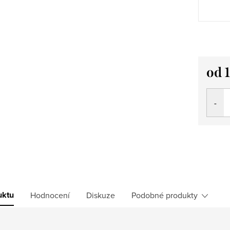
od
Měrná
cena:
uktu
Hodnocení
Diskuze
Podobné produkty