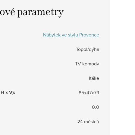
ové parametry
Nábytek ve stylu Provence
Topol/dýha
TV komody
Itálie
 H x V)
:
85x47x79
0.0
24 měsíců