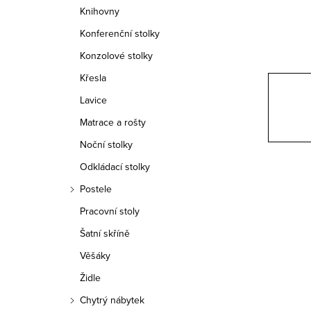
n
Knihovny
n
Konferenční stolky
í
Konzolové stolky
Křesla
p
Lavice
a
Matrace a rošty
n
Noční stolky
e
Odkládací stolky
Postele
l
Pracovní stoly
Šatní skříně
Věšáky
Židle
Chytrý nábytek