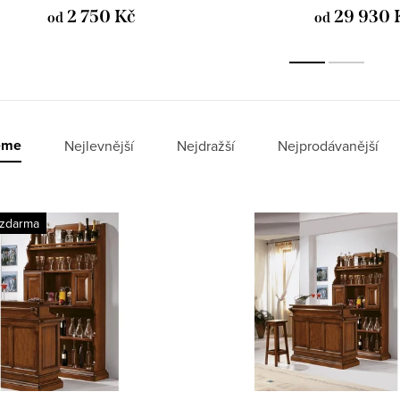
2 750 Kč
29 930 
od
od
eme
Nejlevnější
Nejdražší
Nejprodávanější
 zdarma