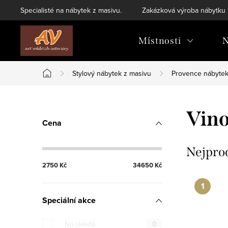
Přejít
Specialisté na nábytek z masivu.
Zakázková výroba nábytku
na
obsah
Místnosti
N
Stylový nábytek z masivu
Provence nábyte
Domů
P
Vino
Cena
o
s
Nejpro
2750
Kč
34650
Kč
t
r
Speciální akce
a
Na skladě
0