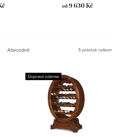
Kč
9 630 Kč
od
Abecedně
5
položek celkem
Doprava zdarma