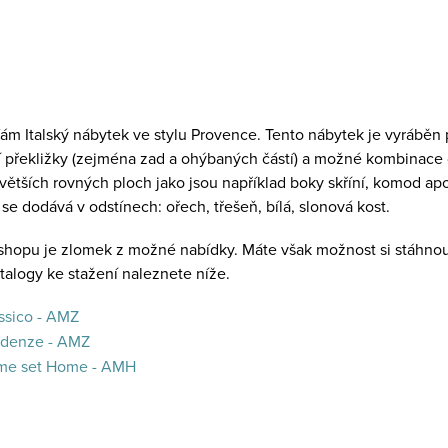
ám Italský nábytek ve stylu Provence. Tento nábytek je vyráběn
 překližky (zejména zad a ohýbaných částí) a možné kombinace
větších rovných ploch jako jsou například boky skříní, komod ap
se dodává v odstínech: ořech, třešeň, bílá, slonová kost.
hopu je zlomek z možné nabídky. Máte však možnost si stáhnou
talogy ke stažení naleznete níže.
ssico - AMZ
ndenze - AMZ
me set Home - AMH