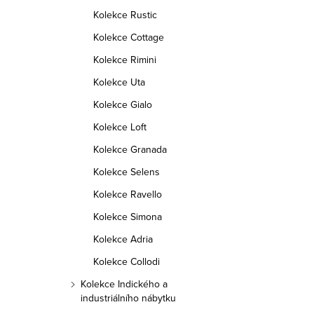
y
Kolekce Rustic
v
Kolekce Cottage
ý
Kolekce Rimini
p
Kolekce Uta
i
Kolekce Gialo
s
Kolekce Loft
u
Kolekce Granada
Kolekce Selens
Kolekce Ravello
Kolekce Simona
Kolekce Adria
Kolekce Collodi
Kolekce Indického a
industriálního nábytku