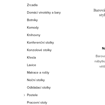
r
Zrcadla
o
Barová
Domácí vinotéky a bary
o
d
sty
Botníky
d
u
Komody
u
k
Knihovny
k
Konferenční stolky
t
N
t
Konzolové stolky
ů
Barová
Křesla
ů
nábytk
Lavice
vět
Matrace a rošty
Noční stolky
Odkládací stolky
Postele
Pracovní stoly