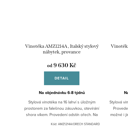
Vinotéka AMZ1214A , Italský stylový
Vinotéka
nábytek, provance
9 630 Kč
od
DETAIL
Na objednávku 6-8 týdnů
N
Stylová vinotéka na 16 lahví s úložným
Stylová vi
prostorem za falešnou zásuvkou, otevírání
Proveden
shora víkem. Provedení odstín ořech. Na
možné i jin
dotaz jsou možné i jiné odstíny (čistě bílá,
slonová 
Kód:
AMZ1214A/ORECH STANDARD
bílá...