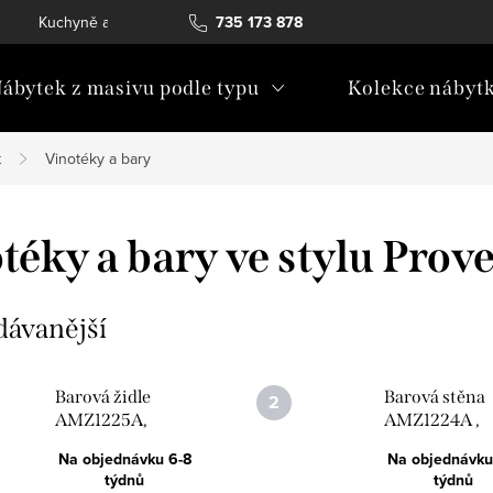
Kuchyně a vestavný nábytek
735 173 878
Katalogy ke stažení
Konta
ábytek z masivu podle typu
Kolekce nábyt
k
Vinotéky a bary
téky a bary ve stylu Prov
dávanější
Barová židle
Barová stěna
AMZ1225A,
AMZ1224A ,
Italský stylový
Italský stylov
Na objednávku 6-8
Na objednávku
nábytek,
nábytek,
týdnů
týdnů
Provance
provance