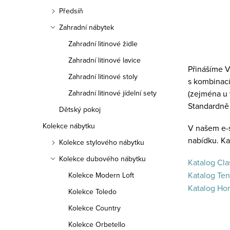
Předsíň
Zahradní nábytek
O
Zahradní litinové židle
v
Zahradní litinové lavice
Přinášíme V
l
Zahradní litinové stoly
s kombinací
á
Zahradní litinové jídelní sety
(zejména u 
Standardně 
d
Dětský pokoj
a
Kolekce nábytku
V našem e-s
nabídku. Ka
c
Kolekce stylového nábytku
í
Kolekce dubového nábytku
Katalog Cla
p
Katalog Te
Kolekce Modern Loft
Katalog Ho
r
Kolekce Toledo
v
Kolekce Country
k
Kolekce Orbetello