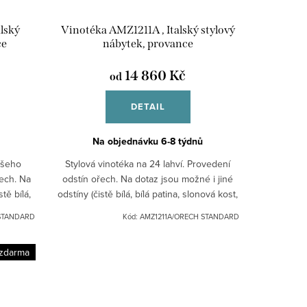
lský
Vinotéka AMZ1211A , Italský stylový
ce
nábytek, provance
14 860 Kč
od
DETAIL
Na objednávku 6-8 týdnů
ašeho
Stylová vinotéka na 24 lahví. Provedení
ech. Na
odstín ořech. Na dotaz jsou možné i jiné
tě bílá,
odstíny (čistě bílá, bílá patina, slonová kost,
Použité
apod.)Použité materiály: masív v kombinaci
STANDARD
Kód:
AMZ1211A/ORECH STANDARD
s...
zdarma