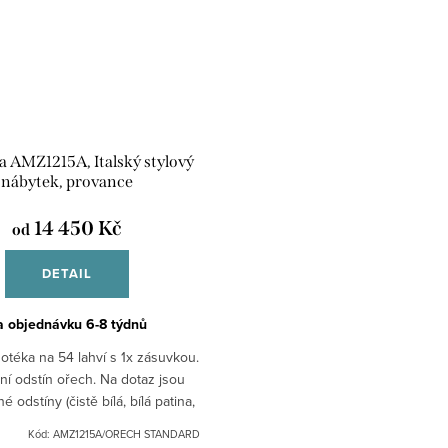
 AMZ1215A, Italský stylový
nábytek, provance
14 450 Kč
od
DETAIL
a objednávku 6-8 týdnů
notéka na 54 lahví s 1x zásuvkou.
í odstín ořech. Na dotaz jsou
é odstíny (čistě bílá, bílá patina,
kost, apod.) Použité materiály
Kód:
AMZ1215A/ORECH STANDARD
masív v...