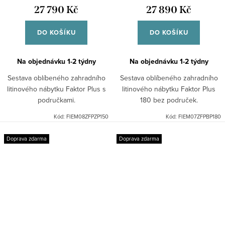
27 790 Kč
27 890 Kč
DO KOŠÍKU
DO KOŠÍKU
Na objednávku 1-2 týdny
Na objednávku 1-2 týdny
Sestava oblíbeného zahradního
Sestava oblíbeného zahradního
litinového nábytku Faktor Plus s
litinového nábytku Faktor Plus
područkami.
180 bez područek.
Kód:
FIEM08ZFPZP150
Kód:
FIEM07ZFPBP180
Doprava zdarma
Doprava zdarma