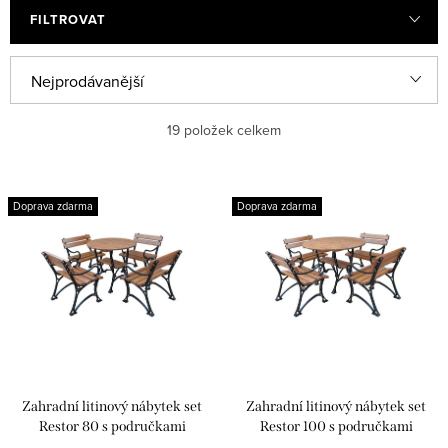
FILTROVAT
Ř
Nejprodávanější
a
Doporučujeme
19
položek celkem
z
e
Nejlevnější
V
n
Doprava zdarma
Doprava zdarma
ý
Nejdražší
í
p
p
Abecedně
i
r
s
o
p
d
r
u
Zahradní litinový nábytek set
Zahradní litinový nábytek set
o
k
Restor 80 s područkami
Restor 100 s područkami