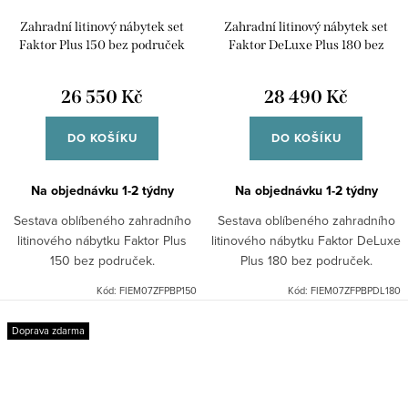
Zahradní litinový nábytek set
Zahradní litinový nábytek set
Faktor Plus 150 bez područek
Faktor DeLuxe Plus 180 bez
područek
26 550 Kč
28 490 Kč
DO KOŠÍKU
DO KOŠÍKU
Na objednávku 1-2 týdny
Na objednávku 1-2 týdny
Sestava oblíbeného zahradního
Sestava oblíbeného zahradního
litinového nábytku Faktor Plus
litinového nábytku Faktor DeLuxe
150 bez područek.
Plus 180 bez područek.
Kód:
FIEM07ZFPBP150
Kód:
FIEM07ZFPBPDL180
Doprava zdarma