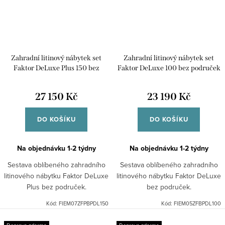
Zahradní litinový nábytek set
Zahradní litinový nábytek set
Faktor DeLuxe Plus 150 bez
Faktor DeLuxe 100 bez područek
područek
27 150 Kč
23 190 Kč
DO KOŠÍKU
DO KOŠÍKU
Na objednávku 1-2 týdny
Na objednávku 1-2 týdny
Sestava oblíbeného zahradního
Sestava oblíbeného zahradního
litinového nábytku Faktor DeLuxe
litinového nábytku Faktor DeLuxe
Plus bez područek.
bez područek.
Kód:
FIEM07ZFPBPDL150
Kód:
FIEM05ZFBPDL100