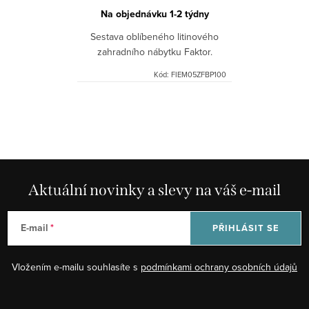
Na objednávku 1-2 týdny
Sestava oblíbeného litinového
zahradního nábytku Faktor.
Kód:
FIEM05ZFBP100
O
v
l
á
d
Aktuální novinky a slevy na váš e-mail
a
c
E-mail
PŘIHLÁSIT SE
í
p
Vložením e-mailu souhlasíte s
podmínkami ochrany osobních údajů
r
v