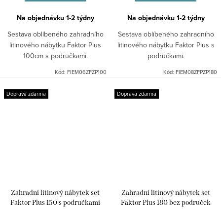
Na objednávku 1-2 týdny
Na objednávku 1-2 týdny
Sestava oblíbeného zahradního
Sestava oblíbeného zahradního
litinového nábytku Faktor Plus
litinového nábytku Faktor Plus s
100cm s područkami.
područkami.
Kód:
FIEM06ZFZP100
Kód:
FIEM08ZFPZP180
Doprava zdarma
Doprava zdarma
Zahradní litinový nábytek set
Zahradní litinový nábytek set
Faktor Plus 150 s područkami
Faktor Plus 180 bez područek