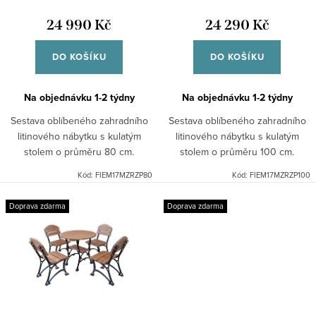
d
t
u
24 990 Kč
24 290 Kč
ů
k
DO KOŠÍKU
DO KOŠÍKU
t
ů
Na objednávku 1-2 týdny
Na objednávku 1-2 týdny
Sestava oblíbeného zahradního
Sestava oblíbeného zahradního
litinového nábytku s kulatým
litinového nábytku s kulatým
stolem o průměru 80 cm.
stolem o průměru 100 cm.
Kód:
FIEM17MZRZP80
Kód:
FIEM17MZRZP100
Doprava zdarma
Doprava zdarma