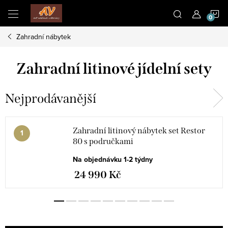
Přejít
N
na
obsah
Zahradní nábytek
K
Zahradní litinové jídelní sety
Nejprodávanější
Zahradní litinový nábytek set Restor
80 s područkami
Na objednávku 1-2 týdny
24 990 Kč