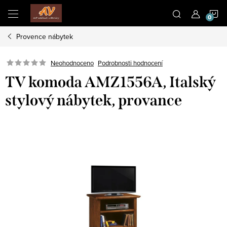
Přejít
N
na
obsah
Provence nábytek
K
Neohodnoceno
Podrobnosti hodnocení
TV komoda AMZ1556A, Italský
stylový nábytek, provance