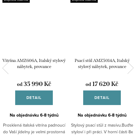
Vitrína AMZ606A, Italský stylový
Psací stůl AMZ5014A, Italský
nábytek, provance
stylový nábytek, provance
35 990 Kč
17 620 Kč
od
od
DETAIL
DETAIL
Na objednávku 6-8 týdnů
Na objednávku 6-8 týdnů
Prosklená italská vitrína padnoucí
Stylový psací stůl z masívu.Buďte
do Vaší jídelny je velmi prostorná
styloví i při práci. V horní části 8x