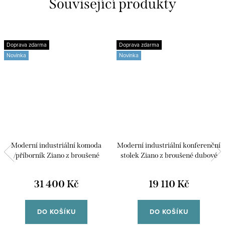
Související produkty
Doprava zdarma
Doprava zdarma
Novinka
Novinka
Moderní industriální komoda
Moderní industriální konferenční
/příborník Ziano z broušené
stolek Ziano z broušené dubové
dubové dýhy
dýhy 100x100
31 400 Kč
19 110 Kč
DO KOŠÍKU
DO KOŠÍKU