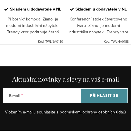
Skladem u dodavatele v NL
Skladem u dodavatele v NL
Příborník/ komoda Ziano je
Konferenční stolek čtvercového
moderní industriální nábytek.
tvaru Ziano je moderní
Trendy vzor podtrhuje černá
industriální nábytek. Trendy vzor
barva s "parketovým" vzorem.
podtrhuje černá barva
Kód:
TWLNA0180
Kód:
TWLNA0188
s „parketovým“ vzorem.
Aktuální novinky a slevy na váš e-mail
E-mail
PŘIHLÁSIT SE
Vložením e-mailu souhlasíte s
podmínkami ochrany osobních údajů