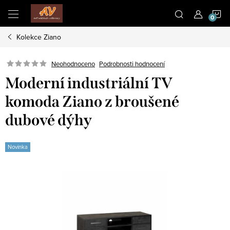
Přejít
N
na
obsah
Kolekce Ziano
K
Neohodnoceno
Podrobnosti hodnocení
Moderní industriální TV
komoda Ziano z broušené
dubové dýhy
Novinka