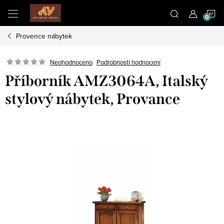
Přejít
N
na
obsah
Provence nábytek
K
Neohodnoceno
Podrobnosti hodnocení
Příborník AMZ3064A, Italský
stylový nábytek, Provance