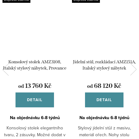
Konsolový stolek AMZ3108,
Jídelní stůl, rozkládací AMZ151A,
Italský stylový nábytek, Provance
Italský stylový nábytek
13 760 Kč
68 120 Kč
od
od
DETAIL
DETAIL
Na objednávku 6-8 týdnů
Na objednávku 6-8 týdnů
Konsolový stolek elegantního
Stylový jídelní stůl z masivu,
tvaru, 2 zásuvky. Možné dodat v
materiál ořech. Nohy stolu