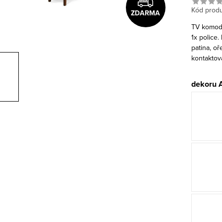
Kód produ
ZDARMA
TV komod
1x police.
patina, o
kontaktov
dekoru 