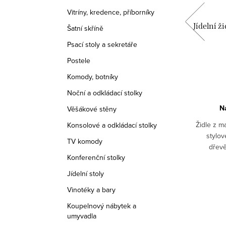
Vitríny, kredence, příborníky
talský
Konsolový stolek AMZ1919A, Italský
Jídelní ž
Šatní skříně
ce
stylový nábytek, Provance
Psací stoly a sekretáře
11 840 Kč
od
Postele
Komody, botníky
DETAIL
Noční a odkládací stolky
Na objednávku 6-8 týdnů
N
Věšákové stěny
 1
Konsolový stolek, odkládací deska má tvar
Židle z m
Konsolové a odkládací stolky
né dodat
půlkruhu, 1 zásuvka. Vyrobeno z
stylov
TV komody
, černá
masívu.Možné dodat v různých odstínech:
dřevě
Konferenční stolky
rovedení
bílá patina, černá patina, ořech.Pro jiná
odstíne
STANDARD
Kód:
AMZ1919A/ORECH STANDARD
barevná provedení nás...
o
Jídelní stoly
Vinotéky a bary
Koupelnový nábytek a
umyvadla