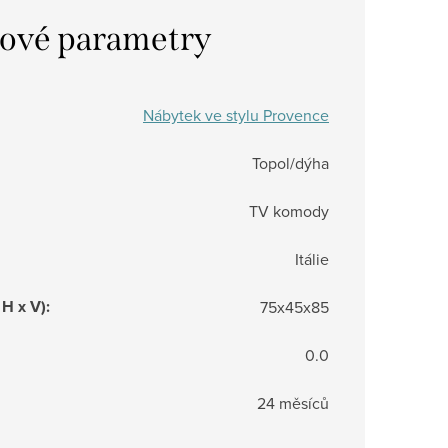
ové parametry
Nábytek ve stylu Provence
Topol/dýha
TV komody
Itálie
 H x V)
:
75x45x85
0.0
24 měsíců