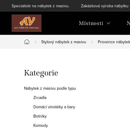
Přejít
Specialisté na nábytek z masivu.
Zakázková výroba nábytku
na
obsah
Místnosti
N
Stylový nábytek z masivu
Provence nábyte
Domů
P
Přeskočit
Kategorie
o
kategorie
s
Nábytek z masivu podle typu
t
Zrcadla
Domácí vinotéky a bary
r
Botníky
a
Komody