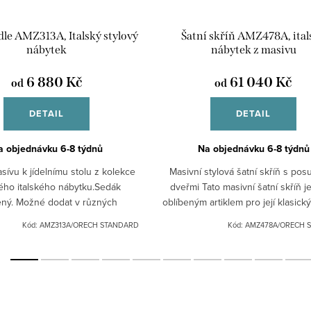
idle AMZ313A, Italský stylový
Šatní skříň AMZ478A, ital
nábytek
nábytek z masivu
6 880 Kč
61 040 Kč
od
od
DETAIL
DETAIL
a objednávku 6-8 týdnů
Na objednávku 6-8 týdnů
asívu k jídelnímu stolu z kolekce
Masivní stylová šatní skříň s po
ého italského nábytku.Sedák
dveřmi Tato masivní šatní skříň j
ný. Možné dodat v různých
oblíbeným artiklem pro její klasick
ch: bílá patina, černá patina,
úsporu místa a snadné otevírá
Kód:
AMZ313A/ORECH STANDARD
Kód:
AMZ478A/ORECH 
řech.Pro jiná barevná...
Poskytuje...