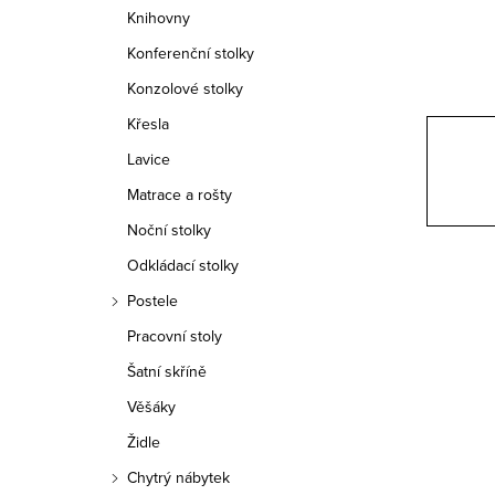
n
Knihovny
n
Konferenční stolky
í
Konzolové stolky
Křesla
p
Lavice
a
Matrace a rošty
n
Noční stolky
e
Odkládací stolky
Postele
l
Pracovní stoly
Šatní skříně
Věšáky
Židle
Chytrý nábytek