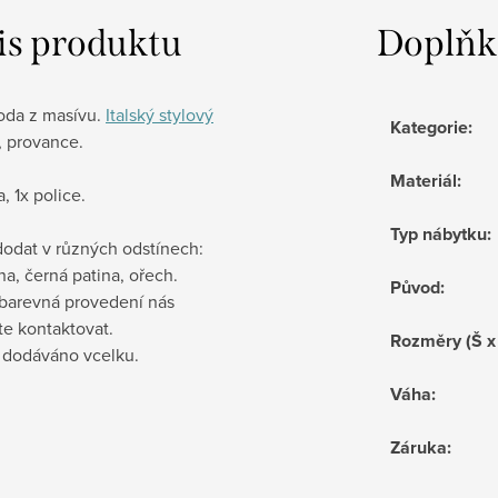
is produktu
Doplňk
da z masívu.
Italský stylový
Kategorie
:
, provance.
Materiál
:
, 1x police.
Typ nábytku
:
odat v různých odstínech:
ina, černá patina, ořech.
Původ
:
 barevná provedení nás
te kontaktovat.
Rozměry (Š x
e dodáváno vcelku.
Váha
:
Záruka
: