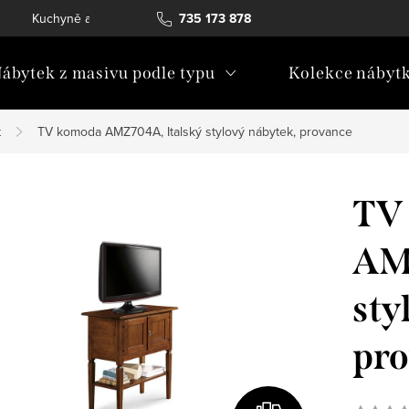
Kuchyně a vestavný nábytek
735 173 878
Katalogy ke stažení
Konta
ábytek z masivu podle typu
Kolekce nábyt
k
TV komoda AMZ704A, Italský stylový nábytek, provance
TV
AMZ
sty
pr