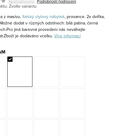
Neohodnoceno
Podrobnosti hodnocení
ktu:
Zvolte variantu
a z masívu.
Italský stylový nábytek
, provance. 2x dvířka,
 Možné dodat v různých odstínech: bílá patina, černá
řech.Pro jiná barevná provedení nás neváhejte
at.Zboží je dodáváno vcelku.
Více informací
AM