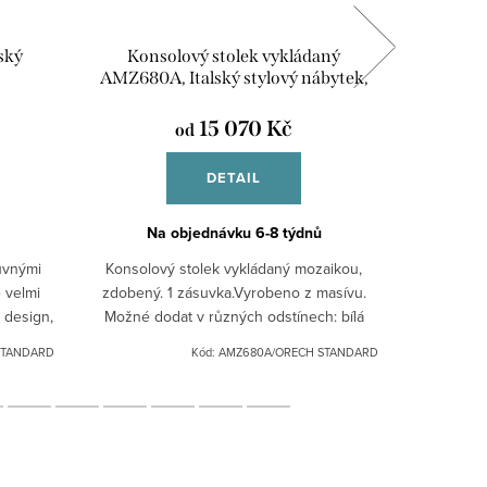
ský
Konsolový stolek vykládaný
Konsolov
AMZ680A, Italský stylový nábytek,
sty
Provance
15 070 Kč
od
DETAIL
Na objednávku 6-8 týdnů
Na
suvnými
Konsolový stolek vykládaný mozaikou,
Ko
e velmi
zdobený. 1 zásuvka.Vyrobeno z masívu.
zásuvka.V
ý design,
Možné dodat v různých odstínech: bílá
v různýc
ní.
patina, černá patina, ořech.Pro jiná barevná
patina, o
STANDARD
Kód:
AMZ680A/ORECH STANDARD
provedení nás...