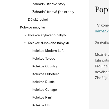
Zahradní litinové stoly
Pop
Zahradní litinové jídelní sety
Dětský pokoj
TV komo
Kolekce nábytku
nábytek
Kolekce stylového nábytku
2x dvířka
Kolekce dubového nábytku
Kolekce Modern Loft
Možné d
Kolekce Toledo
bílá pat
Pro jiná
Kolekce Country
neváhej
Kolekce Orbetello
Zboží j
Kolekce Rustic
Kolekce Cottage
Kolekce Rimini
Kolekce Uta