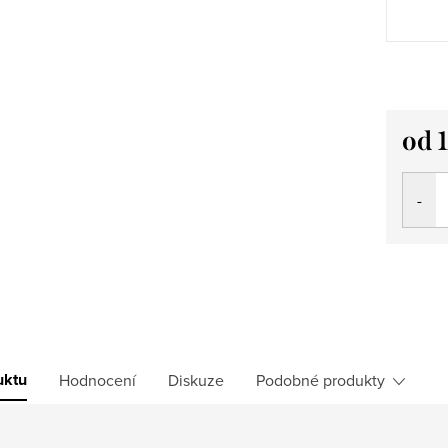
od
Měrná
cena:
uktu
Hodnocení
Diskuze
Podobné produkty