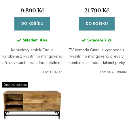
d
t
u
9 890 Kč
21 790 Kč
ů
k
DO KOŠÍKU
DO KOŠÍKU
t
ů
Skladem
4 ks
Skladem
7 ks
Konzolový stolek Gita je
TV komoda Ginta je vyrobena z
vyrobena z kvalitního mangového
kvalitního mangového dřeva v
dřeva v kombinaci s industriálními
kombinaci s industriálními prvky
prvky kovu. Dřevo je pevné a
kovu. Dřevo je pevné a vyzařuje
Kód:
GITA_KZ
Kód:
GITA_TV160M
vyzařuje teplo. Indický industriální
teplo. Indický industriální nábytek
nábytek mango masiv.
mango masiv.
Doprava zdarma