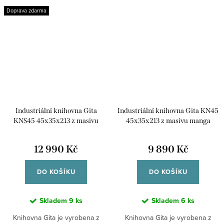
mango...
Indický koloniální nábytek...
Doprava zdarma
Industriální knihovna Gita
Industriální knihovna Gita KN45
KNS45 45x35x213 z masivu
45x35x213 z masivu manga
manga
12 990 Kč
9 890 Kč
DO KOŠÍKU
DO KOŠÍKU
Skladem
9 ks
Skladem
6 ks
Knihovna Gita je vyrobena z
Knihovna Gita je vyrobena z