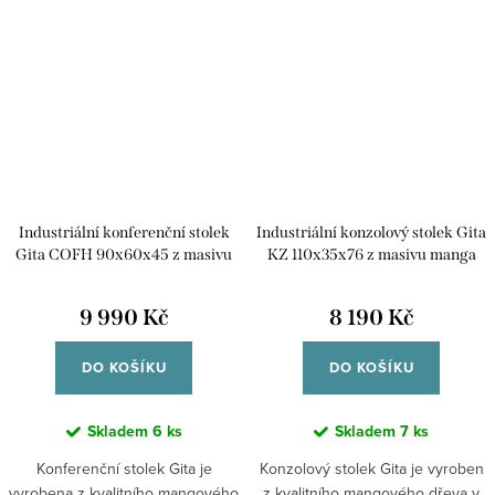
Industriální konferenční stolek
Industriální konzolový stolek Gita
Gita COFH 90x60x45 z masivu
KZ 110x35x76 z masivu manga
manga
9 990 Kč
8 190 Kč
DO KOŠÍKU
DO KOŠÍKU
Skladem
6 ks
Skladem
7 ks
Konferenční stolek Gita je
Konzolový stolek Gita je vyroben
vyrobena z kvalitního mangového
z kvalitního mangového dřeva v