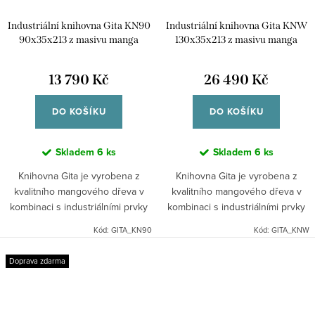
Industriální knihovna Gita KN90
Industriální knihovna Gita KNW
90x35x213 z masivu manga
130x35x213 z masivu manga
13 790 Kč
26 490 Kč
DO KOŠÍKU
DO KOŠÍKU
Skladem
6 ks
Skladem
6 ks
Knihovna Gita je vyrobena z
Knihovna Gita je vyrobena z
kvalitního mangového dřeva v
kvalitního mangového dřeva v
kombinaci s industriálními prvky
kombinaci s industriálními prvky
kovu. Dřevo je pevné a vyzařuje
kovu. Dřevo je pevné a vyzařuje
Kód:
GITA_KN90
Kód:
GITA_KNW
teplo. Dodáváno v demontu.
teplo. Dodáváno v demontu.
Indický koloniální nábytek...
Indický koloniální nábytek...
Doprava zdarma