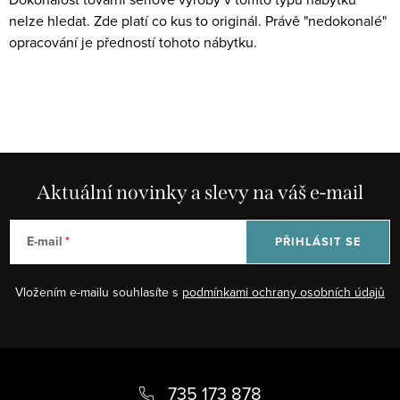
v
v
nelze hledat. Zde platí co kus to originál. Právě "nedokonalé"
k
á
opracování je předností tohoto nábytku.
y
n
v
í
ý
p
i
s
u
Aktuální novinky a slevy na váš e-mail
E-mail
PŘIHLÁSIT SE
Vložením e-mailu souhlasíte s
podmínkami ochrany osobních údajů
Z
á
735 173 878