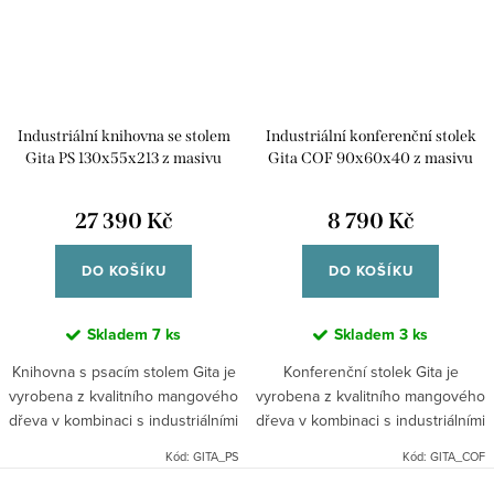
Industriální knihovna se stolem
Industriální konferenční stolek
Gita PS 130x55x213 z masivu
Gita COF 90x60x40 z masivu
manga
manga
27 390 Kč
8 790 Kč
DO KOŠÍKU
DO KOŠÍKU
Skladem
7 ks
Skladem
3 ks
Knihovna s psacím stolem Gita je
Konferenční stolek Gita je
vyrobena z kvalitního mangového
vyrobena z kvalitního mangového
dřeva v kombinaci s industriálními
dřeva v kombinaci s industriálními
prvky kovu. Dřevo je pevné a
prvky kovu. Dřevo je pevné a
Kód:
GITA_PS
Kód:
GITA_COF
vyzařuje teplo. Dodáváno v
vyzařuje teplo. Indický industriální
demontu. Indický...
nábytek mango...