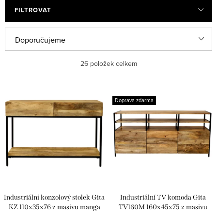
FILTROVAT
Ř
Doporučujeme
a
Nejlevnější
26
položek celkem
z
e
Nejdražší
V
n
Doprava zdarma
ý
Nejprodávanější
í
p
p
Abecedně
i
r
s
o
p
d
r
u
Industriální konzolový stolek Gita
Industriální TV komoda Gita
o
k
KZ 110x35x76 z masivu manga
TV160M 160x45x75 z masivu
manga