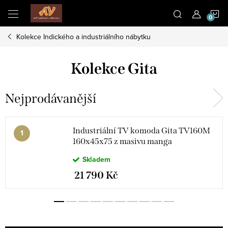
Přejít
N
na
obsah
Kolekce Indického a industriálního nábytku
K
Kolekce Gita
Nejprodávanější
Industriální TV komoda Gita TV160M
160x45x75 z masivu manga
Skladem
21 790 Kč