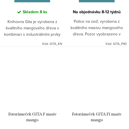
Skladem
8 ks
Na objednávku 8-12 týdnů
Police na zeď, vyrobena z
Knihovna Gita je vyrobena z
kvalitního masivu mangového
kvalitního mangového dřeva v
dřeva. Pozor vyobrazeno v
kombinaci s industriálními prvky
provedení palisandr!
kovu. Dřevo je pevné a vyzařuje
Kód:
GITA_KN
Kód:
GITA_P40
teplo. Indický industriální nábytek
mango masiv.
Fotorámeček GITA F masiv
Fotorámeček GITA F1 masiv
mango
mango