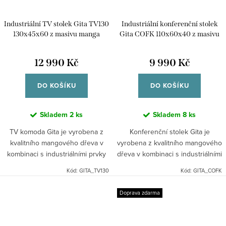
Industriální TV stolek Gita TV130
Industriální konferenční stolek
130x45x60 z masivu manga
Gita COFK 110x60x40 z masivu
manga
12 990 Kč
9 990 Kč
DO KOŠÍKU
DO KOŠÍKU
Skladem
2 ks
Skladem
8 ks
TV komoda Gita je vyrobena z
Konferenční stolek Gita je
kvalitního mangového dřeva v
vyrobena z kvalitního mangového
kombinaci s industriálními prvky
dřeva v kombinaci s industriálními
kovu. Dřevo je pevné a vyzařuje
prvky kovu. Dřevo je pevné a
Kód:
GITA_TV130
Kód:
GITA_COFK
teplo. Indický industriální nábytek
vyzařuje teplo. Indický industriální
mango masiv.
nábytek mango...
Doprava zdarma