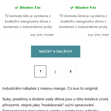
Skladem
3 ks
Skladem
4 ks
TV komoda Gita je vyrobena z
TV komoda Ginta je vyrobena z
kvalitního mangového dřeva v
kvalitního mangového dřeva v
kombinaci s industriálními prvky
kombinaci s industriálními prvky
kovu. Dřevo je pevné a vyzařuje
kovu. Dřevo je pevné a vyzařuje
Kód:
GITA_TV130M
Kód:
GITA_TV160
teplo. Indický industriální nábytek
teplo. Indický industriální nábytek
mango masiv.
mango masiv.
O
NAČÍST 6 DALŠÍCH
v
l
á
S
1
2
d
t
a
r
c
á
Industriální nábytek z masivu mango. Co kus to originál.
í
n
Suky, praskliny a drobné vady dřeva jsou u této kolekce zcela
p
k
přirozené, stejně jako "nedokonalé" ruční opracování.
r
o
Dokonalost tovární sériové výroby v tomto typu nábytku