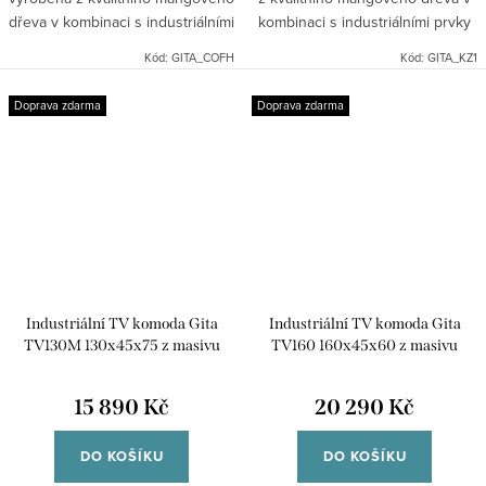
dřeva v kombinaci s industriálními
kombinaci s industriálními prvky
prvky kovu. Dřevo je pevné a
kovu. Dřevo je pevné a vyzařuje
Kód:
GITA_COFH
Kód:
GITA_KZ1
vyzařuje teplo. Indický industriální
teplo. Indický industriální nábytek
nábytek mango...
mango masiv.
Doprava zdarma
Doprava zdarma
Industriální TV komoda Gita
Industriální TV komoda Gita
TV130M 130x45x75 z masivu
TV160 160x45x60 z masivu
manga
manga
15 890 Kč
20 290 Kč
DO KOŠÍKU
DO KOŠÍKU