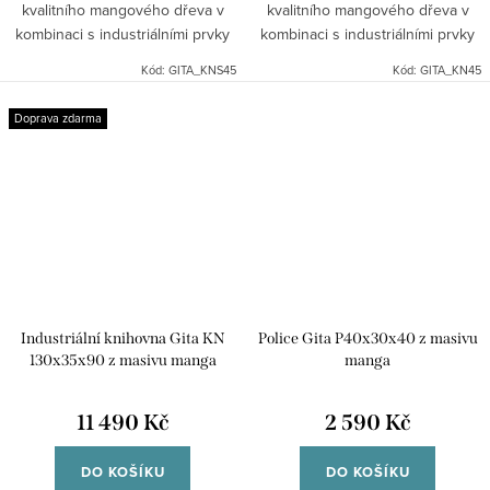
kvalitního mangového dřeva v
kvalitního mangového dřeva v
kombinaci s industriálními prvky
kombinaci s industriálními prvky
kovu. Dřevo je pevné a vyzařuje
kovu. Dřevo je pevné a vyzařuje
Kód:
GITA_KNS45
Kód:
GITA_KN45
teplo. Dodáváno v demontu.
teplo. Dodáváno v demontu.
Indický koloniální nábytek...
Indický koloniální nábytek...
Doprava zdarma
Industriální knihovna Gita KN
Police Gita P40x30x40 z masivu
130x35x90 z masivu manga
manga
11 490 Kč
2 590 Kč
DO KOŠÍKU
DO KOŠÍKU