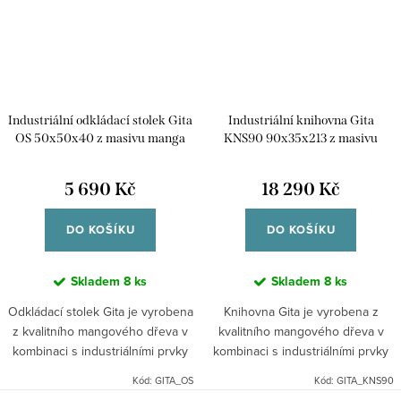
Industriální odkládací stolek Gita
Industriální knihovna Gita
OS 50x50x40 z masivu manga
KNS90 90x35x213 z masivu
manga
5 690 Kč
18 290 Kč
DO KOŠÍKU
DO KOŠÍKU
Skladem
8 ks
Skladem
8 ks
Odkládací stolek Gita je vyrobena
Knihovna Gita je vyrobena z
z kvalitního mangového dřeva v
kvalitního mangového dřeva v
kombinaci s industriálními prvky
kombinaci s industriálními prvky
kovu. Dřevo je pevné a vyzařuje
kovu. Dřevo je pevné a vyzařuje
Kód:
GITA_OS
Kód:
GITA_KNS90
teplo. Indický industriální nábytek
teplo. Dodáváno v demontu.