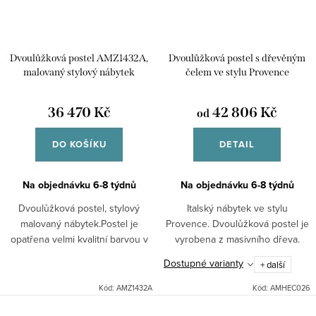
Dvoulůžková postel AMZ1432A,
Dvoulůžková postel s dřevěným
malovaný stylový nábytek
čelem ve stylu Provence
AMHEC026, italský nábytek
36 470 Kč
42 806 Kč
od
DO KOŠÍKU
DETAIL
Na objednávku 6-8 týdnů
Na objednávku 6-8 týdnů
Dvoulůžková postel, stylový
Italský nábytek ve stylu
malovaný nábytek.Postel je
Provence. Dvoulůžková postel je
opatřena velmi kvalitní barvou v
vyrobena z masivního dřeva.
odstínu slonová kost - patina se
Zboží je dodáváno v rozloženém
Dostupné varianty
+ další
staromodrými linkami a ručně
stavu, bez matrace. Lamelový
malovanými...
rošt je součástí.
Kód:
AMZ1432A
Kód:
AMHEC026