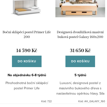
Abecedně
i
r
s
o
p
d
r
u
Boční sklápěcí postel Primer Life
Designová dvoulůžková masivní
o
k
200
buková postel Galaxy 160x200
d
t
u
14 590 Kč
31 650 Kč
ů
k
DO KOŠÍKU
DO KOŠÍKU
t
ů
Na objednávku 6-8 týdnů
5 týdnů
Plnohodnotná boční sklápěcí
Luxusní, designová postel z
postel Primer Life
masivního bukového dřeva s
nastavitelnou opěrkou hlavy. Síla
materiálu 40 mm - průběžná
Kód:
722
Kód:
AH_GALAXY_160
spárovka. Povrchová uprava je