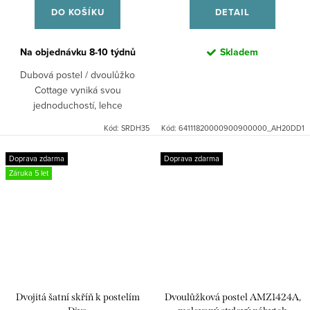
DO KOŠÍKU
DETAIL
Na objednávku 8-10 týdnů
Skladem
Dubová postel / dvoulůžko
Cottage vyniká svou
jednoduchostí, lehce
zbroušenými rohy a mořením,
Kód:
SRDH35
Kód:
64111820000900900000_AH20DD1
které zvýrazní kresbu dřeva a
dodává kolekci lehce rustikální
Doprava zdarma
Doprava zdarma
styl. Je vyráběná...
Záruka 5 let
Dvojitá šatní skříň k postelím
Dvoulůžková postel AMZ1424A,