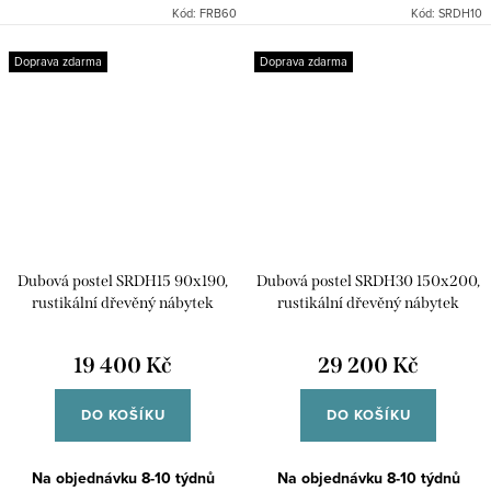
180x200cm. Kolekce Rustic má
zbroušenými rohy a mořením,
Kód:
FRB60
Kód:
SRDH10
typické zdobné rustikální prvky.
které zvýrazní kresbu dřeva a
Je vyráběná z...
dodává kolekci lehce rustikální
Doprava zdarma
Doprava zdarma
styl. Je...
Dubová postel SRDH15 90x190,
Dubová postel SRDH30 150x200,
rustikální dřevěný nábytek
rustikální dřevěný nábytek
19 400 Kč
29 200 Kč
DO KOŠÍKU
DO KOŠÍKU
Na objednávku 8-10 týdnů
Na objednávku 8-10 týdnů