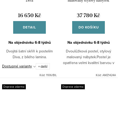
Diva
malovaný stylový nábytek
16 650 Kč
37 780 Kč
DETAIL
DO KOŠÍKU
Na objednávku 6-8 týdnů
Na objednávku 6-8 týdnů
Dvojitá šatní skříň k postelím
Dvoulůžková postel, stylový
Diva, z bílého lamina.
malovaný nábytek.Postel je
opatřena velmi kvalitní barvou v
Dostupné varianty
+ další
odstínu slonová kost - patina se
starorůžovými linkami a ručně
Kód:
1106/BIL
Kód:
AMZ1424A
malovanými...
Doprava zdarma
Doprava zdarma