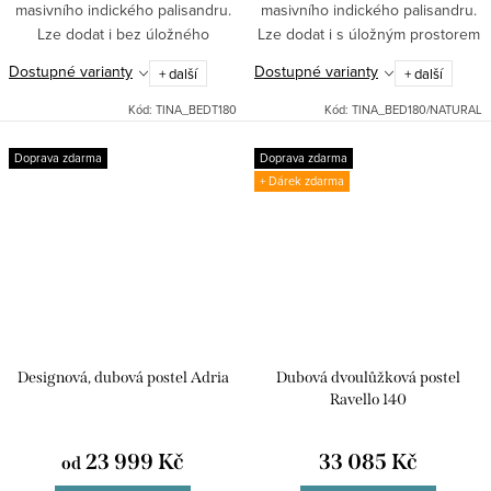
masivního indického palisandru.
masivního indického palisandru.
Lze dodat i bez úložného
Lze dodat i s úložným prostorem
prostoru zde Postel doladíte s
ve formě bočních vysunovacích
Dostupné varianty
Dostupné varianty
+ další
+ další
ostatním nábytkem kolekce Tina
dřevěných šuplíků. zde Postel
Rozměr matrace:...
doladíte s...
Kód:
TINA_BEDT180
Kód:
TINA_BED180/NATURAL
Doprava zdarma
Doprava zdarma
+ Dárek zdarma
Designová, dubová postel Adria
Dubová dvoulůžková postel
Ravello 140
23 999 Kč
33 085 Kč
od