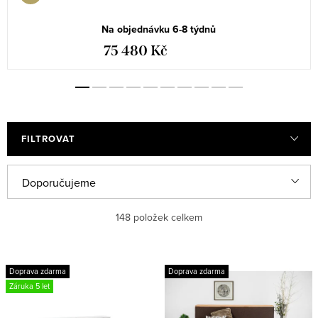
Na objednávku 6-8 týdnů
75 480 Kč
FILTROVAT
Ř
Doporučujeme
a
Nejlevnější
148
položek celkem
z
e
Nejdražší
V
n
Doprava zdarma
Doprava zdarma
ý
Nejprodávanější
Záruka 5 let
í
p
p