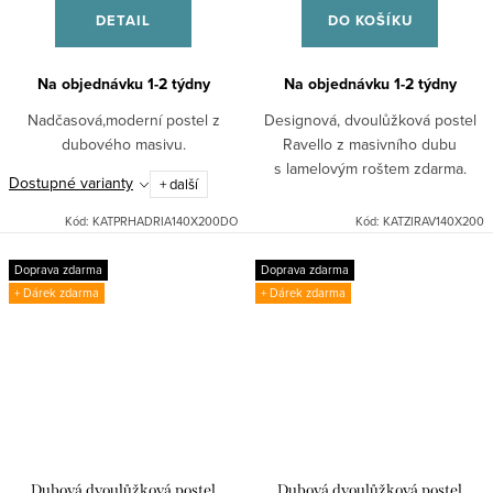
DETAIL
DO KOŠÍKU
Na objednávku 1-2 týdny
Na objednávku 1-2 týdny
Nadčasová,moderní postel z
Designová, dvoulůžková postel
dubového masivu.
Ravello z masivního dubu
s lamelovým roštem zdarma.
Dostupné varianty
+ další
Kód:
KATPRHADRIA140X200DO
Kód:
KATZIRAV140X200
Doprava zdarma
Doprava zdarma
+ Dárek zdarma
+ Dárek zdarma
Dubová dvoulůžková postel
Dubová dvoulůžková postel