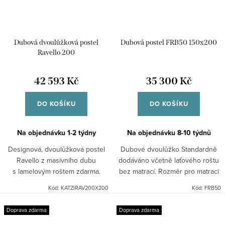
Dubová dvoulůžková postel
Dubová postel FRB50 150x200
Ravello 200
42 593 Kč
35 300 Kč
DO KOŠÍKU
DO KOŠÍKU
Na objednávku 1-2 týdny
Na objednávku 8-10 týdnů
Designová, dvoulůžková postel
Dubové dvoulůžko Standardně
Ravello z masivního dubu
dodáváno včetně laťového roštu
s lamelovým roštem zdarma.
bez matrací. Rozměr pro matraci
150x200cm. Kolekce Rustic má
Kód:
KATZIRAV200X200
Kód:
FRB50
typické zdobné rustikální prvky.
Je vyráběná z...
Doprava zdarma
Doprava zdarma