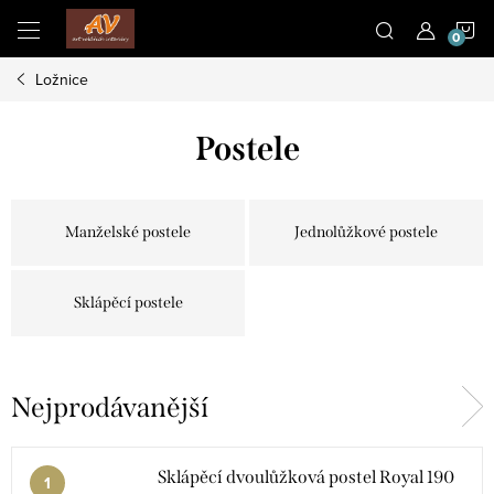
Přejít
N
na
obsah
Ložnice
K
Postele
Manželské postele
Jednolůžkové postele
Sklápěcí postele
Nejprodávanější
Sklápěcí dvoulůžková postel Royal 190