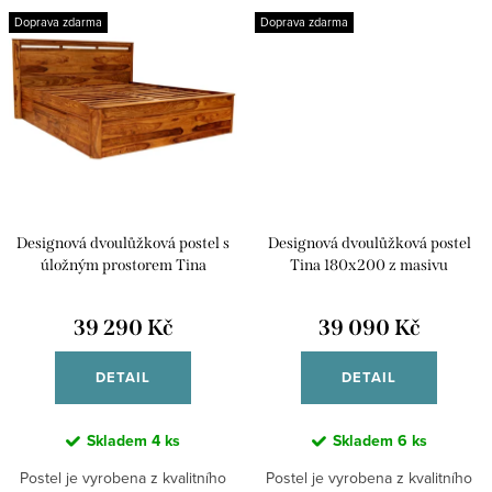
opatřena transparentním lakem....
Doprava zdarma
Doprava zdarma
Designová dvoulůžková postel s
Designová dvoulůžková postel
úložným prostorem Tina
Tina 180x200 z masivu
180x200 z masivu palisandru
palisandru
39 290 Kč
39 090 Kč
DETAIL
DETAIL
Skladem
4 ks
Skladem
6 ks
Postel je vyrobena z kvalitního
Postel je vyrobena z kvalitního