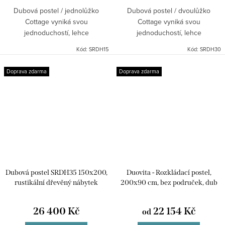
Dubová postel / jednolůžko
Dubová postel / dvoulůžko
Cottage vyniká svou
Cottage vyniká svou
jednoduchostí, lehce
jednoduchostí, lehce
zbroušenými rohy a mořením,
zbroušenými rohy a mořením,
Kód:
SRDH15
Kód:
SRDH30
které zvýrazní kresbu dřeva a
které zvýrazní kresbu dřeva a
dodává kolekci lehce rustikální
dodává kolekci lehce rustikální
Doprava zdarma
Doprava zdarma
styl. Je...
styl. Je...
Dubová postel SRDH35 150x200,
Duovita - Rozkládací postel,
rustikální dřevěný nábytek
200x90 cm, bez područek, dub
světlý, laťové rošty
26 400 Kč
22 154 Kč
od