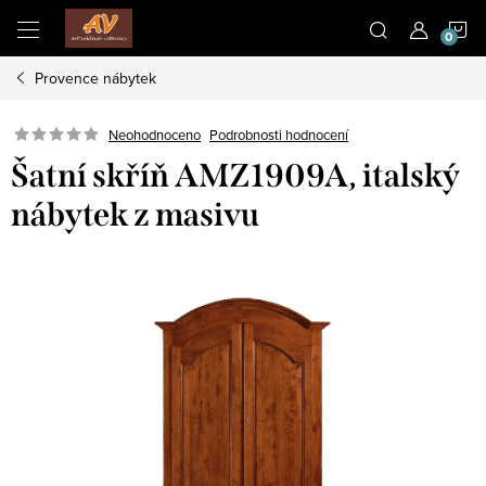
Přejít
N
na
obsah
Provence nábytek
K
Neohodnoceno
Podrobnosti hodnocení
Šatní skříň AMZ1909A, italský
nábytek z masivu