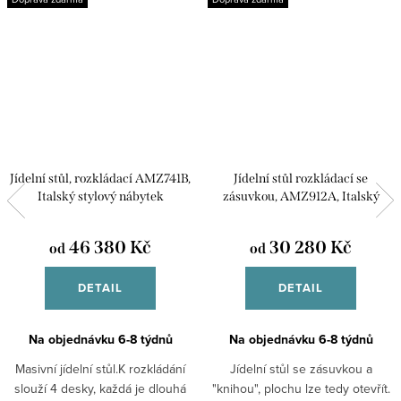
Jídelní stůl, rozkládací AMZ741B,
Jídelní stůl rozkládací se
Italský stylový nábytek
zásuvkou, AMZ912A, Italský
stylový nábytek
46 380 Kč
30 280 Kč
od
od
DETAIL
DETAIL
Na objednávku 6-8 týdnů
Na objednávku 6-8 týdnů
Masivní jídelní stůl.K rozkládání
Jídelní stůl se zásuvkou a
slouží 4 desky, každá je dlouhá
"knihou", plochu lze tedy otevřít.