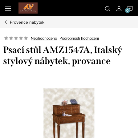
Přejít
N
na
obsah
Provence nábytek
K
Neohodnoceno
Podrobnosti hodnocení
Psací stůl AMZ1547A, Italský
stylový nábytek, provance