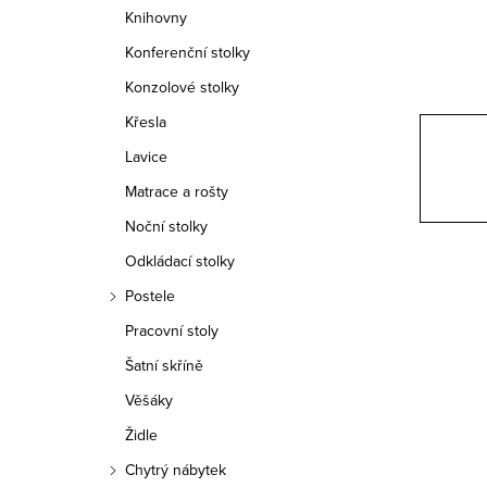
n
Knihovny
n
Konferenční stolky
í
Konzolové stolky
Křesla
p
Lavice
a
Matrace a rošty
n
Noční stolky
e
Odkládací stolky
Postele
l
Pracovní stoly
Šatní skříně
Věšáky
Židle
Chytrý nábytek