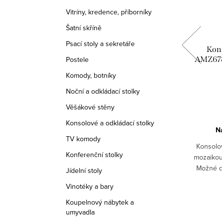
Vitríny, kredence, příborníky
Šatní skříně
Psací stoly a sekretáře
stylový
Vitrína AMZ 2178A, Italský stylový
Kons
nábytek, Provance
AMZ678A
Postele
Komody, botníky
43 080 Kč
od
Noční a odkládací stolky
DETAIL
Věšákové stěny
Konsolové a odkládací stolky
Na objednávku 6-8 týdnů
N
TV komody
komoda z
Stylový vitrína s vyřezávaným motivem -
Konsolo
Konferenční stolky
lně nebo
sedmikráska.2x dvířka.Vyrobeno z
mozaikou
ek,
masívu.Možné dodat v různých odstínech:
Možné do
Jídelní stoly
ných
bílá patina, černá patina, ořech.Pro jiná
patina, če
CH SVETLY
Kód:
AMZ2178A/ORECH STANDARD
Vinotéky a bary
barevná provedení nás...
Koupelnový nábytek a
umyvadla