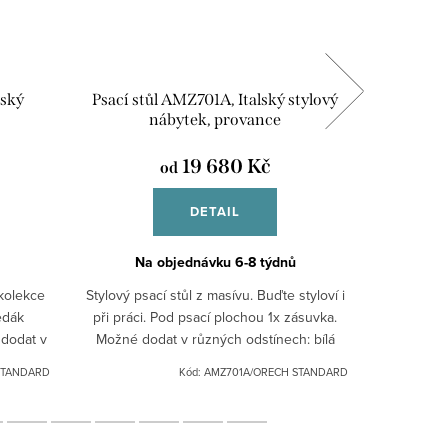
lský
Psací stůl AMZ701A, Italský stylový
TV ko
nábytek, provance
sty
19 680 Kč
od
DETAIL
Na objednávku 6-8 týdnů
Na
 kolekce
Stylový psací stůl z masívu. Buďte styloví i
TV komo
edák
při práci. Pod psací plochou 1x zásuvka.
nábyte
dodat v
Možné dodat v různých odstínech: bílá
police.Mo
černá
patina, černá patina, ořech.Pro jiná
bílá pati
STANDARD
Kód:
AMZ701A/ORECH STANDARD
barevná...
b