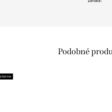
Záruka
:
 zdarma