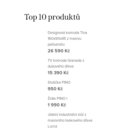
Top 10 produktů
Designová komoda Tina
160x90x45 z masivu
palisandru
26 590 Kč
TV komoda Granada z
dubového dřeva
15 390 Kč
Stolička PINO
950 Kč
Židle PINO I
1 990 Kč
Jídelní industriální stůl z
masivního teakového dřeva
Lucca