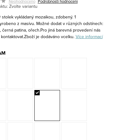
Neohodnoceno
Podrobnosti hodnocení
ktu:
Zvolte variantu
 stolek vykládaný mozaikou, zdobený. 1
yrobeno z masívu. Možné dodat v různých odstínech:
a, černá patina, ořech.Pro jiná barevná provedení nás
 kontaktovat.Zboží je dodáváno vcelku.
Více informací
AM