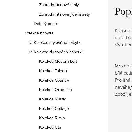
Zahradní litinové stoly
Pop
Zahradní litinové jídelní sety
Dětský pokoj
Konsolo
Kolekce nábytku
mozaiko
Kolekce stylového nábytku
Vyroben
Kolekce dubového nábytku
Kolekce Modern Loft
Možné d
Kolekce Toledo
bílá pat
Pro jiná
Kolekce Country
neváhej
Kolekce Orbetello
Zboží j
Kolekce Rustic
Kolekce Cottage
Kolekce Rimini
Kolekce Uta