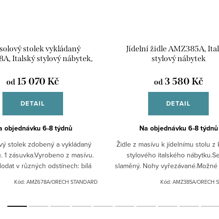
olový stolek vykládaný
Jídelní židle AMZ385A, Ita
, Italský stylový nábytek,
stylový nábytek
Provance
15 070 Kč
3 580 Kč
od
od
DETAIL
DETAIL
a objednávku 6-8 týdnů
Na objednávku 6-8 týdnů
vý stolek zdobený a vykládaný
Židle z masívu k jídelnímu stolu z
. 1 zásuvka.Vyrobeno z masívu.
stylového italského nábytku.S
dat v různých odstínech: bílá
slaměný. Nohy vyřezávané.Možné 
rná patina, ořech.Pro jiná barevná
různých odstínech: bílá patina, 
Kód:
AMZ678A/ORECH STANDARD
Kód:
AMZ385A/ORECH 
provedení nás...
patina, ořech.Pro jiná...