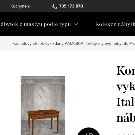
Kuchyně a vestavný nábytek
735 173 878
Katalogy ke stažení
Konta
ábytek z masivu podle typu
Kolekce nábyt
k
Konsolový stolek vykládaný AMZ680A, Italský stylový nábytek, P
Kon
vy
Ita
náb