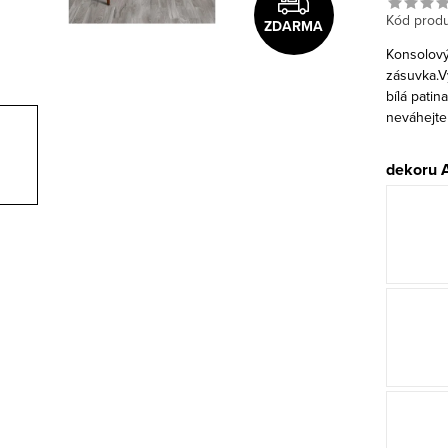
Kód produ
ZDARMA
Konsolový
zásuvka.V
bílá patin
neváhejte
dekoru 