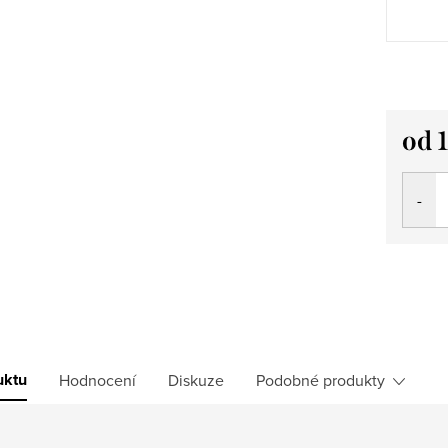
od
Měrná
cena:
uktu
Hodnocení
Diskuze
Podobné produkty