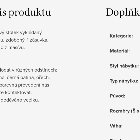
is produktu
Doplňk
vý stolek vykládaný
Kategorie
:
u, zdobený. 1 zásuvka.
o z masívu.
Materiál
:
Styl nábytku
:
odat v různých odstínech:
ina, černá patina, ořech.
Typ nábytku
:
 barevná provedení nás
te kontaktovat.
Původ
:
e dodáváno vcelku.
Rozměry (Š x
Váha
: