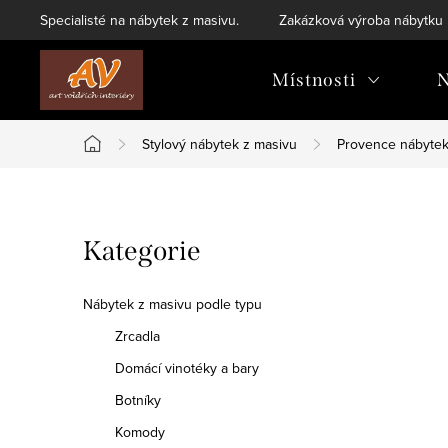
Přejít
Specialisté na nábytek z masivu.
Zakázková výroba nábytku
na
obsah
Místnosti
N
Stylový nábytek z masivu
Provence nábyte
Domů
P
Přeskočit
Kategorie
o
kategorie
s
Nábytek z masivu podle typu
t
Zrcadla
Domácí vinotéky a bary
r
Botníky
a
Komody