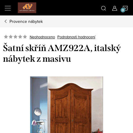
Přejít
N
na
obsah
Provence nábytek
K
Neohodnoceno
Podrobnosti hodnocení
Šatní skříň AMZ922A, italský
nábytek z masivu