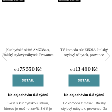
Kuchyňská skříň AMZ384A,
TV komoda AMZ1521A, Italský
Italský stylový nábytek, Provance
stylový nábytek, provance
75 550 Kč
13 490 Kč
od
od
DETAIL
DETAIL
Na objednávku 6-8 týdnů
Na objednávku 6-8 týdnů
Skřín s kuchyňskou linkou,
TV komoda z masívu. Italský
kterou je možno zavřít. Skříň je
stylový nábytek, provance. 2x