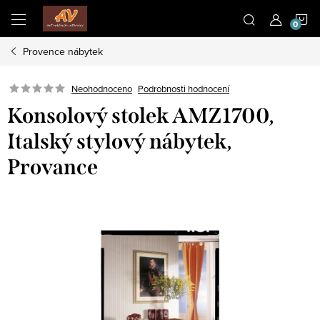
Přejít
N
na
obsah
Provence nábytek
K
Neohodnoceno
Podrobnosti hodnocení
Konsolový stolek AMZ1700,
Italský stylový nábytek,
Provance