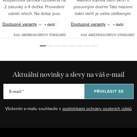
Koupelnová skříňka rozdělená na
Masívní stylová šatní skříň s
2 zásuvky a 4 dvířka. Provedení
posuvnými dveřmi Tato masívní
odstín ořech. Na dotaz jsou
šatní skříň je velmi oblíbeným
možné i jiné odstíny (čistě bílá,
artiklem pro její klasický design,
Dostupné varianty
Dostupné varianty
+ další
+ další
bílá patina, slonová kost,
úsporu místa a snadné otevírání.
apod.)Použité materiály:...
Poskytuje...
Kód:
AMZ863A/ORECH STANDARD
Kód:
AMZ2166A/ORECH STANDARD
Aktuální novinky a slevy na váš e-mail
E-mail
PŘIHLÁSIT SE
Vložením e-mailu souhlasíte s
podmínkami ochrany osobních údajů
Z