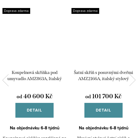
Doprava zdarma
Doprava zdarma
Koupelnová skříňka pod
Šatní skříň s posuvnými dveřmi
umyvadlo AMZ863A, Italský
AMZ2166A, italský stylový
stylový nábytek, Provance
nábytek
40 600 Kč
101 700 Kč
od
od
DETAIL
DETAIL
Na objednávku 6-8 týdnů
Na objednávku 6-8 týdnů