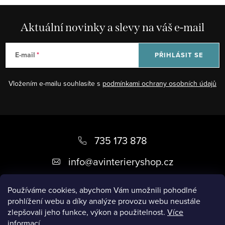
Aktuální novinky a slevy na váš e-mail
E-mail
PŘIHLÁSIT SE
Vložením e-mailu souhlasíte s
podmínkami ochrany osobních údajů
Z
á
735 173 878
p
info
@
avinterieryshop.cz
a
t
Používáme cookies, abychom Vám umožnili pohodlné
prohlížení webu a díky analýze provozu webu neustále
í
zlepšovali jeho funkce, výkon a použitelnost.
Více
informací