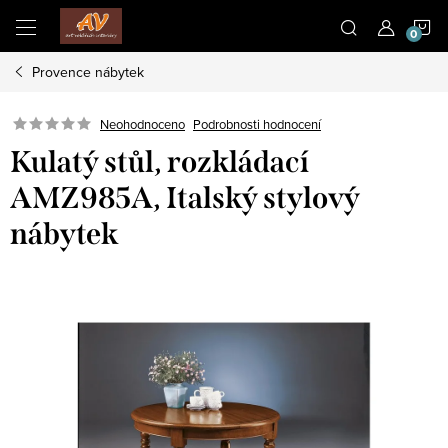
Přejít
N
na
obsah
Provence nábytek
K
Neohodnoceno
Podrobnosti hodnocení
Kulatý stůl, rozkládací
AMZ985A, Italský stylový
nábytek