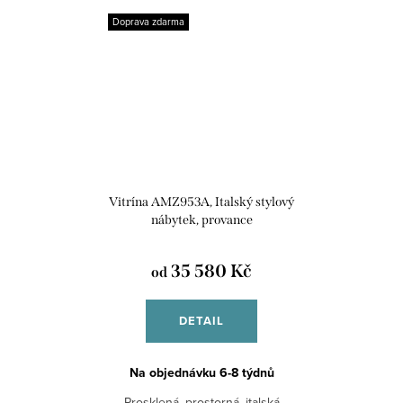
Doprava zdarma
Vitrína AMZ953A, Italský stylový
nábytek, provance
35 580 Kč
od
DETAIL
Na objednávku 6-8 týdnů
Prosklená, prostorná, italská