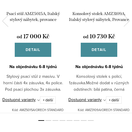
Psací stůl AMZ5015A, Italský
Konsolový stolek AMZ3109A,
stylový nábytek, provance
Italský stylový nábytek, Provance
17 000 Kč
10 730 Kč
od
od
DETAIL
DETAIL
Na objednávku 6-8 týdnů
Na objednávku 6-8 týdnů
Stylový psací stůl z masívu. V
Konsolový stolek s policí,
horní části 4x zásuvka, 4x police.
1zásuvka.Možné dodat v různých
Pod psací plochou 3x zásuvka.
odstínech: bílá patina, černá
Buďte styloví i při práci. Možné
patina, ořech.Pro jiná barevná
Dostupné varianty
Dostupné varianty
+ další
+ další
dodat v různých odstínech: bílá
provedení nás neváhejte
patina, černá...
kontaktovat.Zboží je dodáváno...
Kód:
AMZ5015A/ORECH STANDARD
Kód:
AMZ3109A/ORECH STANDARD