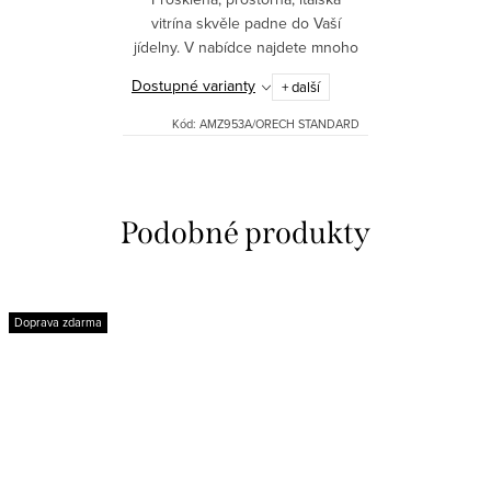
vitrína skvěle padne do Vaší
jídelny. V nabídce najdete mnoho
odstínů. Vitrína je dodávána
Dostupné varianty
+ další
vcelku.
Kód:
AMZ953A/ORECH STANDARD
Doprava zdarma