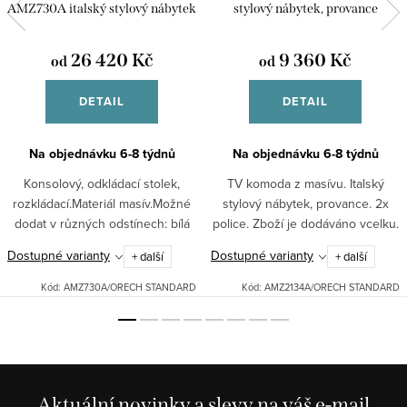
AMZ730A italský stylový nábytek
stylový nábytek, provance
26 420 Kč
9 360 Kč
od
od
DETAIL
DETAIL
Na objednávku 6-8 týdnů
Na objednávku 6-8 týdnů
Konsolový, odkládací stolek,
TV komoda z masívu. Italský
rozkládací.Materiál masív.Možné
stylový nábytek, provance. 2x
dodat v různých odstínech: bílá
police. Zboží je dodáváno vcelku.
patina, černá patina, ořech. Na
Dostupné varianty
Dostupné varianty
+ další
+ další
obrázku v odstínu ořech.Pro jiná
barevná provedení...
Kód:
AMZ730A/ORECH STANDARD
Kód:
AMZ2134A/ORECH STANDARD
Aktuální novinky a slevy na váš e-mail