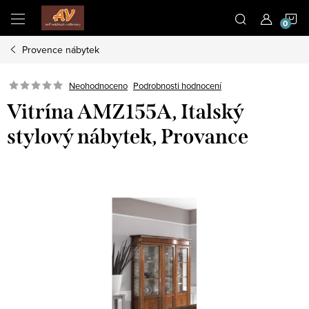
Přejít
N
na
obsah
Provence nábytek
K
Neohodnoceno
Podrobnosti hodnocení
Vitrína AMZ155A, Italský
stylový nábytek, Provance