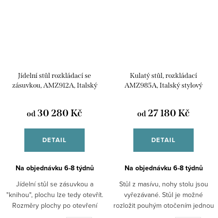
Jídelní stůl rozkládací se
Kulatý stůl, rozkládací
zásuvkou, AMZ912A, Italský
AMZ985A, Italský stylový
stylový nábytek
nábytek
30 280 Kč
27 180 Kč
od
od
DETAIL
DETAIL
Na objednávku 6-8 týdnů
Na objednávku 6-8 týdnů
Jídelní stůl se zásuvkou a
Stůl z masívu, nohy stolu jsou
"knihou", plochu lze tedy otevřít.
vyřezávané. Stůl je možné
Rozměry plochy po otevření
rozložit pouhým otočením jednou
100x200 cm. Materiál masív.
nohou, plocha se tak zvětší o 40