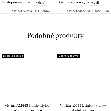
Dostupné varianty
Dostupné varianty
+ další
+ další
Možné dodat v různých
cm. Možné dodat v různých
odstínech: bílá patina, černá...
odstínech: bílá patina, černá...
Kód:
AMZ912A/ORECH STANDARD
Kód:
AMZ985A/ORECH STANDARD
Doprava zdarma
Doprava zdarma
Vitrína AM443, Italský stylový
Vitrína AM444, Italský stylový
nábytek, provance
nábytek, provance