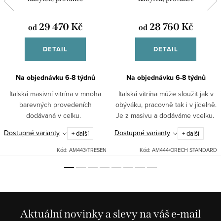
29 470 Kč
28 760 Kč
od
od
DETAIL
DETAIL
Na objednávku 6-8 týdnů
Na objednávku 6-8 týdnů
Italská masivní vitrína v mnoha
Italská vitrína může sloužit jak v
barevných provedeních
obýváku, pracovně tak i v jídelně.
dodávaná v celku.
Je z masivu a dodáváme vcelku.
Dostupné varianty
Dostupné varianty
+ další
+ další
Kód:
AM443/TRESEN
Kód:
AM444/ORECH STANDARD
Aktuální novinky a slevy na váš e-mail