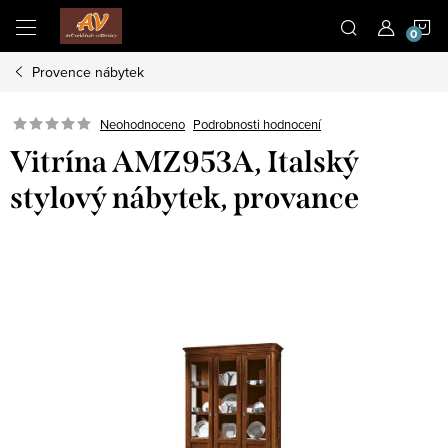
Přejít
N
na
obsah
Provence nábytek
K
Neohodnoceno
Podrobnosti hodnocení
Vitrína AMZ953A, Italský
stylový nábytek, provance