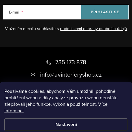
E-mail
PŘIHLÁSIT SE
Vložením e-mailu souhlasíte s
podmínkami ochrany osobních údajů
Z
á
735 173 878
p
info
@
avinterieryshop.cz
a
t
Používáme cookies, abychom Vám umožnili pohodlné
prohlížení webu a díky analýze provozu webu neustále
í
zlepšovali jeho funkce, výkon a použitelnost.
Více
informací
Užitečné informace
Nastavení