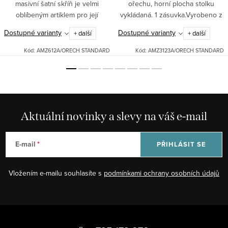
masivní šatní skříň je velmi
ořechu, horní plocha stolku
oblíbeným artiklem pro její
vykládaná. 1 zásuvka.Vyrobeno z
klasický design, úsporu místa a
masívu. Možné dodat v různých
Dostupné varianty
Dostupné varianty
+ další
+ další
snadné otevírání. Poskytuje
odstínech: bílá patina, černá
kvalitu, účelnost i...
patina, ořech.Pro jiná barevná...
Kód:
AMZ612A/ORECH STANDARD
Kód:
AMZ3123A/ORECH STANDARD
Aktuální novinky a slevy na váš e-mail
E-mail
PŘIHLÁSIT SE
Vložením e-mailu souhlasíte s
podmínkami ochrany osobních údajů
Z