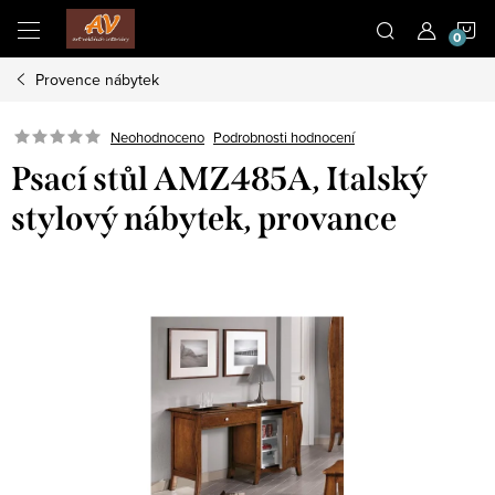
Přejít
N
na
obsah
Provence nábytek
K
Neohodnoceno
Podrobnosti hodnocení
Psací stůl AMZ485A, Italský
stylový nábytek, provance