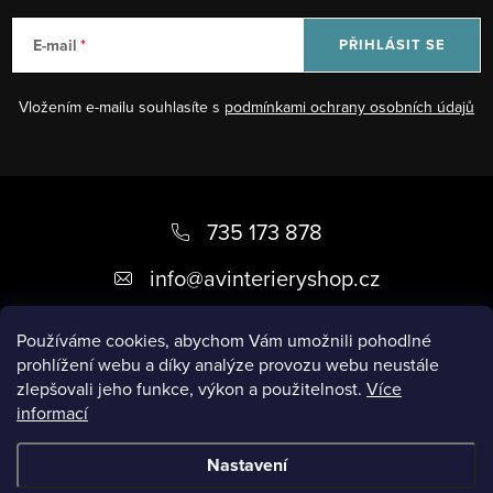
E-mail
PŘIHLÁSIT SE
Vložením e-mailu souhlasíte s
podmínkami ochrany osobních údajů
Z
á
735 173 878
p
info
@
avinterieryshop.cz
a
t
Používáme cookies, abychom Vám umožnili pohodlné
prohlížení webu a díky analýze provozu webu neustále
í
zlepšovali jeho funkce, výkon a použitelnost.
Více
informací
Užitečné informace
Nastavení