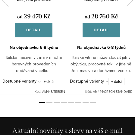
29 470 Kč
28 760 Kč
od
od
DETAIL
DETAIL
Na objednávku 6-8 týdnů
Na objednávku 6-8 týdnů
Italská masivní vitrína v mnoha
Italská vitrína může sloužit jak v
barevných provedeních
obýváku, pracovně tak i v jídelně.
dodávaná v celku.
Je z masivu a dodáváme vcelku.
Dostupné varianty
Dostupné varianty
+ další
+ další
Kód:
AM443/TRESEN
Kód:
AM444/ORECH STANDARD
Aktuální novinky a slevy na váš e-mail