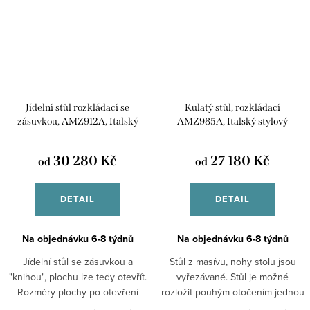
Jídelní stůl rozkládací se
Kulatý stůl, rozkládací
zásuvkou, AMZ912A, Italský
AMZ985A, Italský stylový
stylový nábytek
nábytek
30 280 Kč
27 180 Kč
od
od
DETAIL
DETAIL
Na objednávku 6-8 týdnů
Na objednávku 6-8 týdnů
Jídelní stůl se zásuvkou a
Stůl z masívu, nohy stolu jsou
"knihou", plochu lze tedy otevřít.
vyřezávané. Stůl je možné
Rozměry plochy po otevření
rozložit pouhým otočením jednou
100x200 cm. Materiál masív.
nohou, plocha se tak zvětší o 40