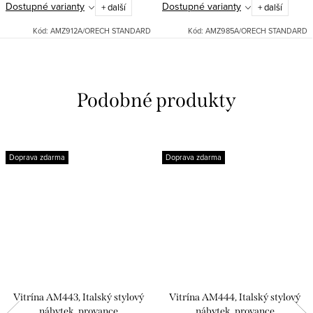
Dostupné varianty
Dostupné varianty
+ další
+ další
Možné dodat v různých
cm. Možné dodat v různých
odstínech: bílá patina, černá...
odstínech: bílá patina, černá...
Kód:
AMZ912A/ORECH STANDARD
Kód:
AMZ985A/ORECH STANDARD
Doprava zdarma
Doprava zdarma
Vitrína AM443, Italský stylový
Vitrína AM444, Italský stylový
nábytek, provance
nábytek, provance