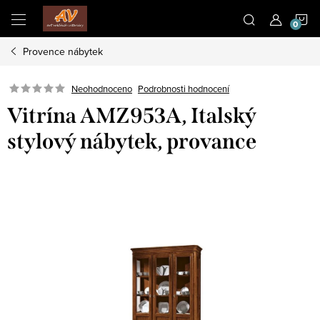
Přejít
N
na
obsah
Provence nábytek
K
Neohodnoceno
Podrobnosti hodnocení
Vitrína AMZ953A, Italský
stylový nábytek, provance