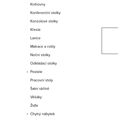
n
Knihovny
n
Konferenční stolky
í
Konzolové stolky
Křesla
p
Lavice
a
Matrace a rošty
n
Noční stolky
e
Odkládací stolky
Postele
l
Pracovní stoly
Šatní skříně
Věšáky
Židle
Chytrý nábytek