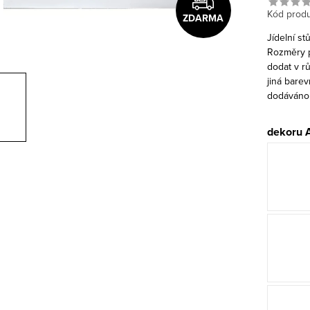
Kód produ
ZDARMA
Jídelní st
Rozměry p
dodat v rů
jiná bare
dodáváno
dekoru 