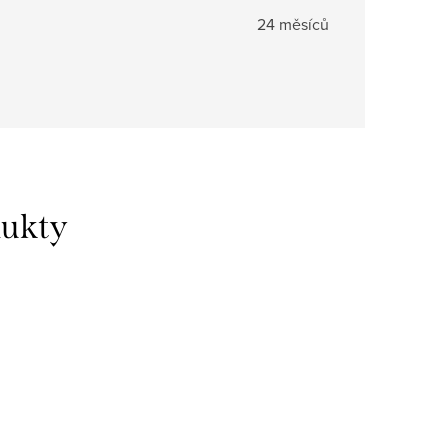
24 měsíců
dukty