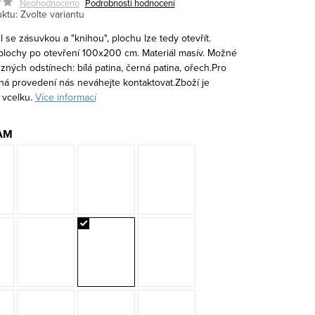
Neohodnoceno
Podrobnosti hodnocení
ktu:
Zvolte variantu
ůl se zásuvkou a "knihou", plochu lze tedy otevřít.
lochy po otevření 100x200 cm. Materiál masív. Možné
zných odstínech: bílá patina, černá patina, ořech.Pro
vná provedení nás neváhejte kontaktovat.Zboží je
 vcelku.
Více informací
AM