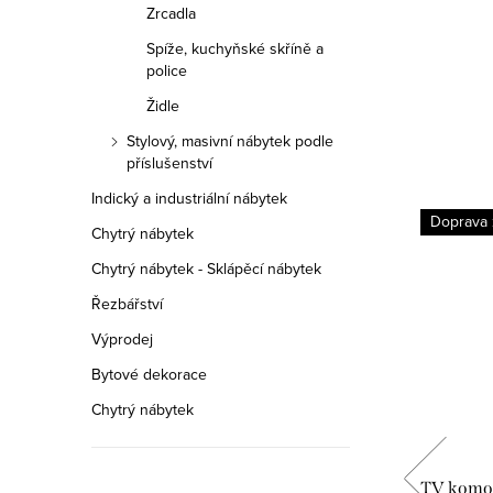
Zrcadla
Spíže, kuchyňské skříně a
police
Židle
Stylový, masivní nábytek podle
příslušenství
Indický a industriální nábytek
Doprava zdarma
Doprava
Chytrý nábytek
Chytrý nábytek - Sklápěcí nábytek
Řezbářství
Výprodej
Bytové dekorace
Chytrý nábytek
ylový
Vitrína AMZ 2178A, Italský stylový
TV komod