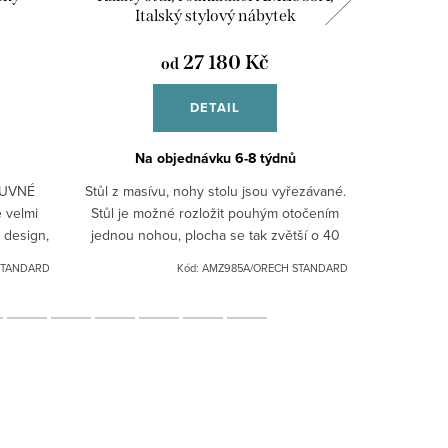
Italský stylový nábytek
AMZ3066
27 180 Kč
od
DETAIL
Na objednávku 6-8 týdnů
Na
OSUVNÉ
Stůl z masívu, nohy stolu jsou vyřezávané.
Stylový
e velmi
Stůl je možné rozložit pouhým otočením
kombina
ý design,
jednou nohou, plocha se tak zvětší o 40
kombina
oskytuje
cm. Možné dodat v různých odstínech: bílá
dodat v 
STANDARD
Kód:
AMZ985A/ORECH STANDARD
patina, černá...
č