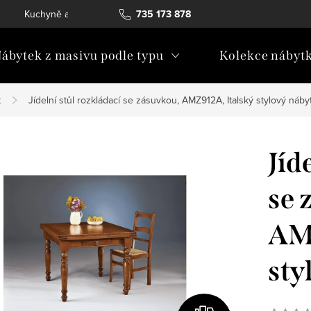
Kuchyně a vestavný nábytek
735 173 878
Katalogy ke stažení
Konta
ábytek z masivu podle typu
Kolekce nábyt
k
Jídelní stůl rozkládací se zásuvkou, AMZ912A, Italský stylový náby
Jíd
se 
AMZ
sty