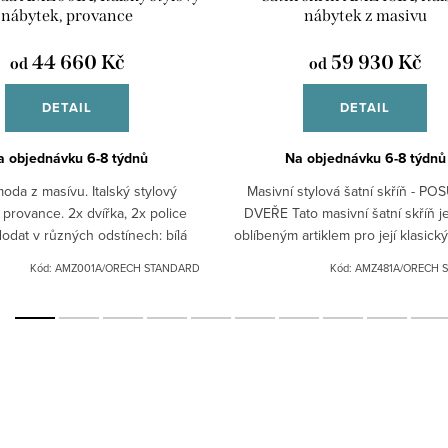
nábytek, provance
nábytek z masivu
44 660 Kč
59 930 Kč
od
od
DETAIL
DETAIL
a objednávku 6-8 týdnů
Na objednávku 6-8 týdnů
oda z masívu. Italský stylový
Masivní stylová šatní skříň - P
 provance. 2x dvířka, 2x police
DVEŘE Tato masivní šatní skříň j
dat v různých odstínech: bílá
oblíbeným artiklem pro její klasick
rná patina, ořech.Pro jiná barevná
úsporu místa a snadné otevírání. P
Kód:
AMZ001A/ORECH STANDARD
Kód:
AMZ481A/ORECH 
provedení nás...
kvalitu,...