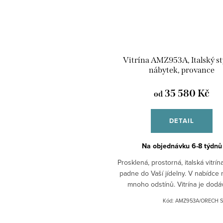
Vitrína AMZ953A, Italský st
nábytek, provance
35 580 Kč
od
DETAIL
Na objednávku 6-8 týdnů
Prosklená, prostorná, italská vitrín
padne do Vaší jídelny. V nabídce 
mnoho odstínů. Vitrína je dod
vcelku.
Kód:
AMZ953A/ORECH 