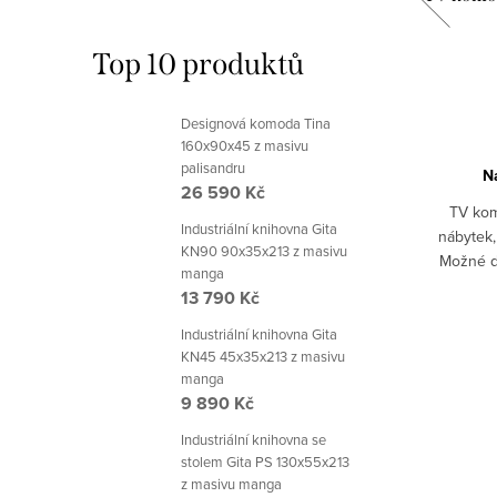
nábytek, Provance
Top 10 produktů
43 080 Kč
od
DETAIL
Designová komoda Tina
160x90x45 z masivu
palisandru
Na objednávku 6-8 týdnů
N
26 590 Kč
tivem.2x
Stylový vitrína s vyřezávaným motivem -
TV kom
Industriální knihovna Gita
dodat v
sedmikráska.2x dvířka.Vyrobeno z
nábytek,
KN90 90x35x213 z masivu
 černá
masívu.Možné dodat v různých odstínech:
Možné do
manga
rovedení
bílá patina, černá patina, ořech.Pro jiná
patina, če
13 790 Kč
STANDARD
Kód:
AMZ2178A/ORECH STANDARD
barevná provedení nás...
Industriální knihovna Gita
KN45 45x35x213 z masivu
manga
9 890 Kč
Industriální knihovna se
stolem Gita PS 130x55x213
z masivu manga