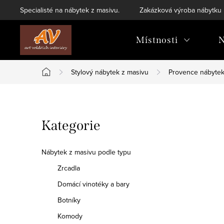
Přejít
Specialisté na nábytek z masivu.
Zakázková výroba nábytku
na
obsah
Místnosti
N
Stylový nábytek z masivu
Provence nábyte
Domů
P
Přeskočit
Kategorie
o
kategorie
s
Nábytek z masivu podle typu
t
Zrcadla
Domácí vinotéky a bary
r
Botníky
a
Komody