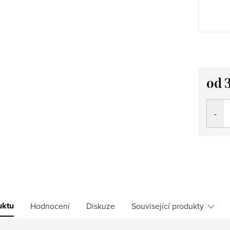
od
Měrná
cena:
uktu
Hodnocení
Diskuze
Související produkty