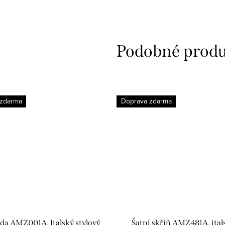
 zdarma
Doprava zdarma
a AMZ001A, Italský stylový
Šatní skříň AMZ481A, ital