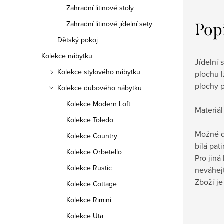
Zahradní litinové stoly
Zahradní litinové jídelní sety
Pop
Dětský pokoj
Kolekce nábytku
Jídelní 
Kolekce stylového nábytku
plochu l
plochy 
Kolekce dubového nábytku
Kolekce Modern Loft
Materiál
Kolekce Toledo
Možné d
Kolekce Country
bílá pat
Kolekce Orbetello
Pro jiná
Kolekce Rustic
neváhej
Zboží j
Kolekce Cottage
Kolekce Rimini
Kolekce Uta