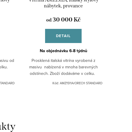
nábytek, provance
30 000 Kč
od
DETAIL
Na objednávku 6-8 týdnů
asivu od
Prosklená italská vitrína vyrobená z
celku.
masivu nabízená v mnoha barevných
odstínech. Zboží dodáváme v celku.
STANDARD
Kód:
AMZ1511A/ORECH STANDARD