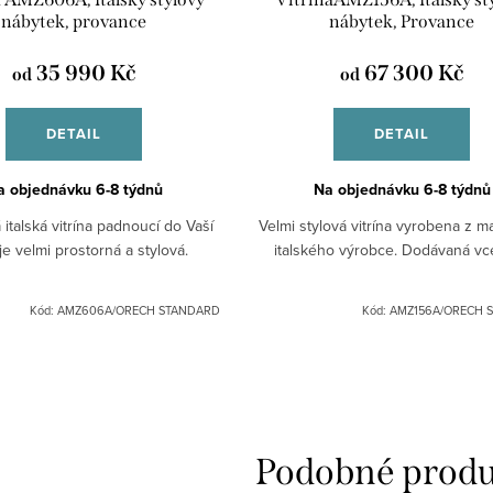
nábytek, provance
nábytek, Provance
35 990 Kč
67 300 Kč
od
od
DETAIL
DETAIL
a objednávku 6-8 týdnů
Na objednávku 6-8 týdnů
 italská vitrína padnoucí do Vaší
Velmi stylová vitrína vyrobena z m
 je velmi prostorná a stylová.
italského výrobce. Dodávaná v
Kód:
AMZ606A/ORECH STANDARD
Kód:
AMZ156A/ORECH 