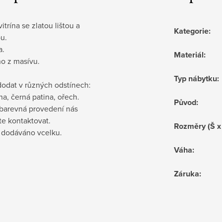
itrína se zlatou lištou a
Kategorie
:
u.
a.
Materiál
:
o z masívu.
Typ nábytku
:
odat v různých odstínech:
ina, černá patina, ořech.
Původ
:
 barevná provedení nás
te kontaktovat.
Rozměry (Š x
e dodáváno vcelku.
Váha
:
Záruka
: