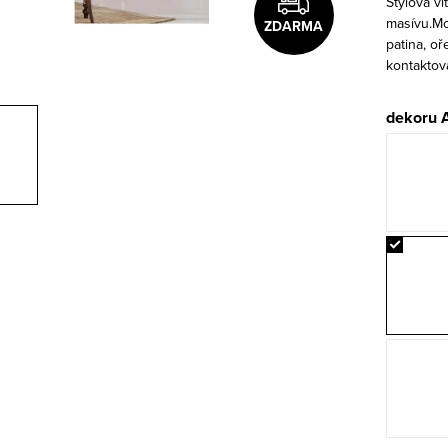
Stylová vi
masívu.Mo
ZDARMA
patina, o
kontaktov
dekoru 