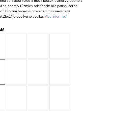
trína se zlatou lištou a mozaikou.2x dvířka.Vyrobeno z
žné dodat v různých odstínech: bílá patina, černá
řech.Pro jiná barevná provedení nás neváhejte
at.Zboží je dodáváno vcelku.
Více informací
AM