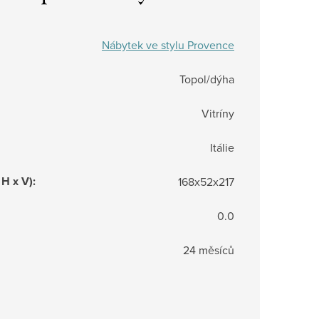
Nábytek ve stylu Provence
Topol/dýha
Vitríny
Itálie
 H x V)
:
168x52x217
0.0
24 měsíců