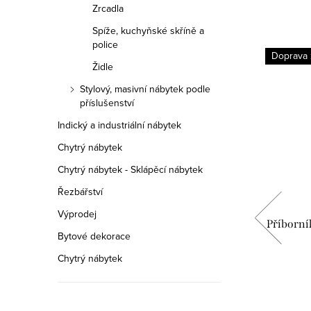
Zrcadla
Spíže, kuchyňské skříně a
police
Doprava zdarma
Doprava
Židle
Stylový, masivní nábytek podle
příslušenství
Indický a industriální nábytek
Chytrý nábytek
Chytrý nábytek - Sklápěcí nábytek
Řezbářství
Výprodej
lský
Psací stůl AMZ3106A, Italský stylový
Příborní
Bytové dekorace
nábytek, provance
Chytrý nábytek
15 690 Kč
od
DETAIL