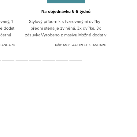
Na objednávku 6-8 týdnů
Na
vaný, 1
Stylový příborník s tvarovanými dvířky -
Židle z ma
é dodat
přední stěna je zvlněná. 3x dvířka, 3x
stylov
 černá
zásuvka.Vyrobeno z masívu.Možné dodat v
slaměný. 
ovedení
různých odstínech: bílá patina, černá
různých
STANDARD
Kód:
AMZ154A/ORECH STANDARD
patina, ořech.Pro...