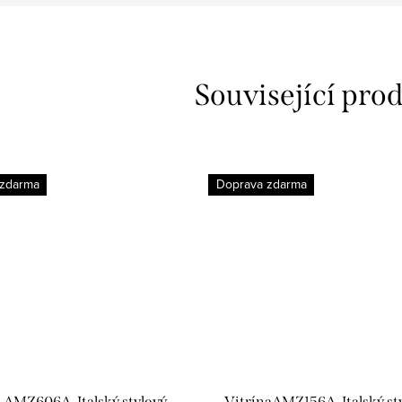
Související pro
 zdarma
Doprava zdarma
a AMZ606A, Italský stylový
VitrínaAMZ156A, Italský st