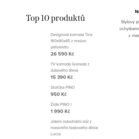
Na objednávku 6-8 týdnů
N
Top 10 produktů
masivní
Stylový psací stůl z masívu, velmi jemně
Stylový p
iklem pro
tvarovaný. Pod psací plochou 2x zásuvka.
úchytkami
Designová komoda Tina
 a snadné
Možné dodat v různých odstínech: bílá
z mas
160x90x45 z masivu
st i...
patina, černá patina, ořech.Pro jiná barevná
odstíne
STANDARD
Kód:
AMZ3106A/ORECH STANDARD
palisandru
provedení...
o
26 590 Kč
TV komoda Granada z
dubového dřeva
15 390 Kč
Stolička PINO
950 Kč
Židle PINO I
1 990 Kč
Jídelní industriální stůl z
masivního teakového dřeva
Lucca