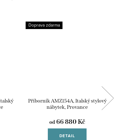
Doprava zdarma
talský
Příborník AMZ154A, Italský stylový
Jídel
ce
nábytek, Provance
66 880 Kč
od
DETAIL