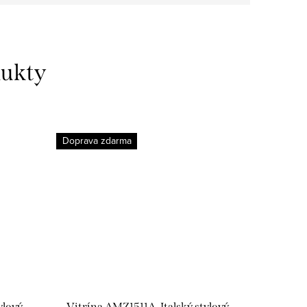
dukty
Doprava zdarma
ylový
Vitrína AMZ1511A, Italský stylový