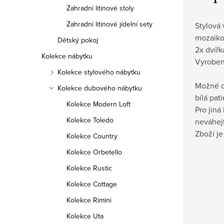
Zahradní litinové stoly
Zahradní litinové jídelní sety
Stylová v
mozaiko
Dětský pokoj
2x dvířk
Kolekce nábytku
Vyroben
Kolekce stylového nábytku
Možné d
Kolekce dubového nábytku
bílá pat
Kolekce Modern Loft
Pro jiná
Kolekce Toledo
neváhej
Zboží j
Kolekce Country
Kolekce Orbetello
Kolekce Rustic
Kolekce Cottage
Kolekce Rimini
Kolekce Uta