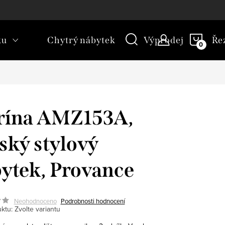
kt
Novinky
Blog
Slovník pojmů
NÁKU
ku
Chytrý nábytek
Výprodej
Ře
KOŠÍ
rína AMZ153A,
lský stylový
ytek, Provance
Neohodnoceno
Podrobnosti hodnocení
ktu:
Zvolte variantu