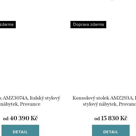
 zdarma
Doprava zdarma
k AMZ3074A, Italský stylový
Konsolový stolek AMZ293A, I
nábytek, Provance
stylový nábytek, Provan
40 390 Kč
15 830 Kč
od
od
DETAIL
DETAIL