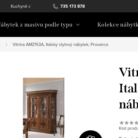
Kuchyně a vestavný nábytek
735 173 878
Katalogy ke stažení
Konta
ábytek z masivu podle typu
Kolekce nábyt
k
Vitrína AMZ153A, Italský stylový nábytek, Provance
Vit
Ita
náb
Kód produ