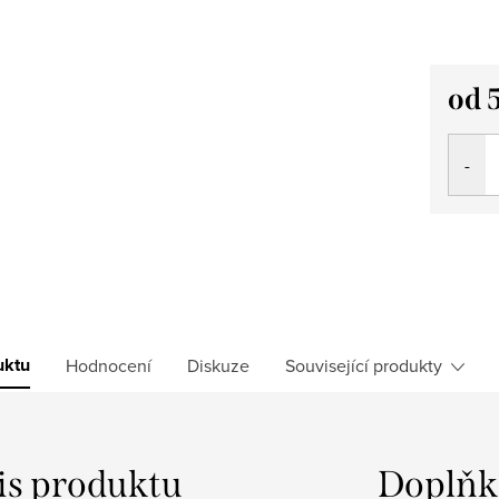
od
Měrná
cena:
uktu
Hodnocení
Diskuze
Související produkty
is produktu
Doplňk