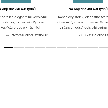
a objednávku 6-8 týdnů
Na objednávku 6-8 týdnů
říborník s elegantními kovovými
Konsolový stolek, elegantně tvaro
.3x dvířka, 3x zásuvka.Vyrobeno
zásuvka.Vyrobeno z masívu. Možn
ívu.Možné dodat v různých
v různých odstínech: bílá patina,
ch: bílá patina, černá patina,
patina, ořech.Pro jiná barevná pr
Kód:
AMZ3074A/ORECH STANDARD
Kód:
AMZ293A/ORECH 
řech.Pro jiná barevná...
nás neváhejte...