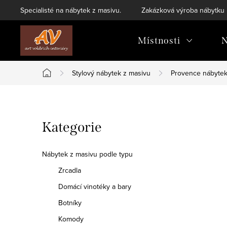
Přejít
Specialisté na nábytek z masivu.
Zakázková výroba nábytku
na
obsah
Místnosti
N
Stylový nábytek z masivu
Provence nábyte
Domů
P
Přeskočit
Kategorie
o
kategorie
s
Nábytek z masivu podle typu
t
Zrcadla
Domácí vinotéky a bary
r
Botníky
a
Komody