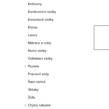
n
Knihovny
n
Konferenční stolky
í
Konzolové stolky
Křesla
p
Lavice
a
Matrace a rošty
n
Noční stolky
e
Odkládací stolky
Postele
l
Pracovní stoly
Šatní skříně
Věšáky
Židle
Chytrý nábytek