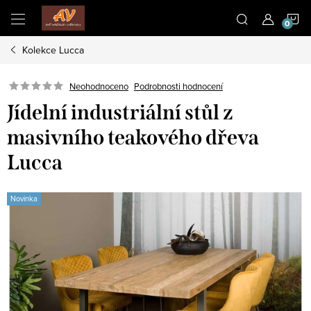
Přejít
N
na
obsah
Kolekce Lucca
K
Neohodnoceno
Podrobnosti hodnocení
Jídelní industriální stůl z
masivního teakového dřeva
Lucca
Novinka