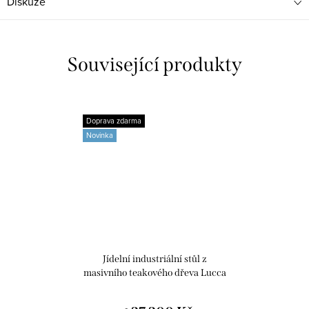
Diskuze
Související produkty
Doprava zdarma
Novinka
Jídelní industriální stůl z
masivního teakového dřeva Lucca