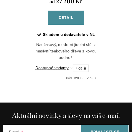
27 200 Kč
od
DETAIL
Skladem u dodavatele v NL
Nadčasový, moderní jídelní stůl z
masivní teakového dřeva s kovou
podnoží
Dostupné varianty
+ další
Kód:
TWLFI0021/90X
Aktuální novinky a slevy na váš e-mail
E-mail
PŘIHLÁSIT SE