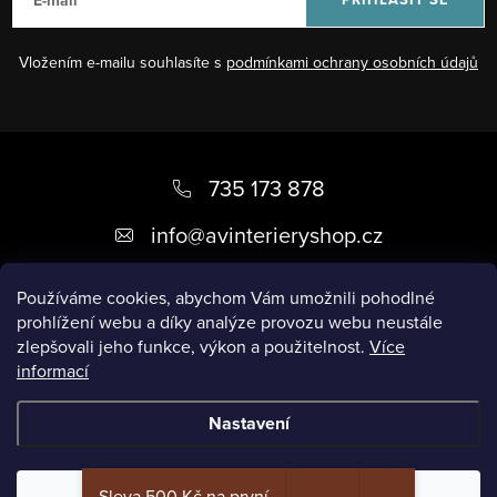
Vložením e-mailu souhlasíte s
podmínkami ochrany osobních údajů
Z
á
735 173 878
p
info
@
avinterieryshop.cz
a
t
Používáme cookies, abychom Vám umožnili pohodlné
prohlížení webu a díky analýze provozu webu neustále
í
zlepšovali jeho funkce, výkon a použitelnost.
Více
informací
Užitečné informace
Nastavení
Copyright 2026
AV Interiéry
. Všechna práva vyhrazena.
Sleva 500 Kč na první