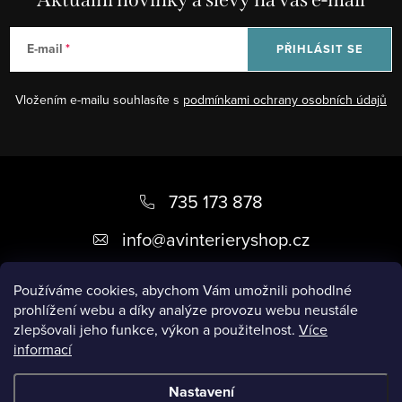
E-mail
PŘIHLÁSIT SE
Vložením e-mailu souhlasíte s
podmínkami ochrany osobních údajů
Z
á
735 173 878
p
info
@
avinterieryshop.cz
a
t
Používáme cookies, abychom Vám umožnili pohodlné
prohlížení webu a díky analýze provozu webu neustále
í
zlepšovali jeho funkce, výkon a použitelnost.
Více
informací
Užitečné informace
Nastavení