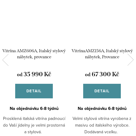
Vitrína AMZ606A, Italský stylový
VitrínaAMZ156A, Italský stylový
nábytek, provance
nábytek, Provance
35 990 Kč
67 300 Kč
od
od
DETAIL
DETAIL
Na objednávku 6-8 týdnů
Na objednávku 6-8 týdnů
Prosklená italská vitrína padnoucí
Velmi stylová vitrína vyrobena z
do Vaší jídelny je velmi prostorná
masivu od italského výrobce.
a stylová.
Dodávaná vcelku.