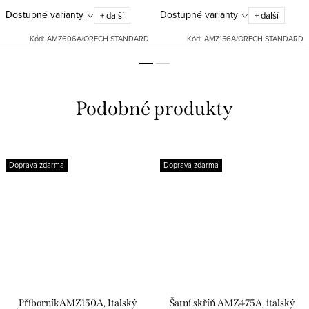
Dostupné varianty
Dostupné varianty
+ další
+ další
Kód:
AMZ606A/ORECH STANDARD
Kód:
AMZ156A/ORECH STANDARD
Doprava zdarma
Doprava zdarma
PříborníkAMZ150A, Italský
Šatní skříň AMZ475A, italský