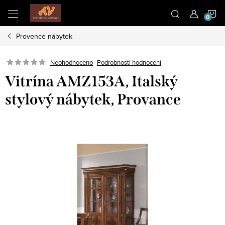
Přejít
N
na
obsah
Provence nábytek
K
Neohodnoceno
Podrobnosti hodnocení
Vitrína AMZ153A, Italský
stylový nábytek, Provance