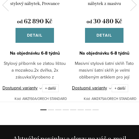
stylový nábytek, Provance
nábytek z masivu
62 890 Kč
30 480 Kč
od
od
DETAIL
DETAIL
Na objednávku 6-8 týdnů
Na objednávku 6-8 týdnů
Stylový příborník se zlatou lištou
Masivní stylová šatní skříň Tato
a mozaikou.2x dvířka, 2x
masivní šatní skříň je velmi
zásuvka.Vyrobeno z
oblíbeným artiklem pro její
masívu.Možné dodat v různých
klasický design, úsporu místa a
Dostupné varianty
Dostupné varianty
+ další
+ další
odstínech: bílá patina, černá
snadné otevírání. Poskytuje
patina, ořech.Pro jiná barevná...
kvalitu, účelnost i...
Kód:
AMZ150A/ORECH STANDARD
Kód:
AMZ475A/ORECH STANDARD
Aktuální novinky a slevy na váš e-mail