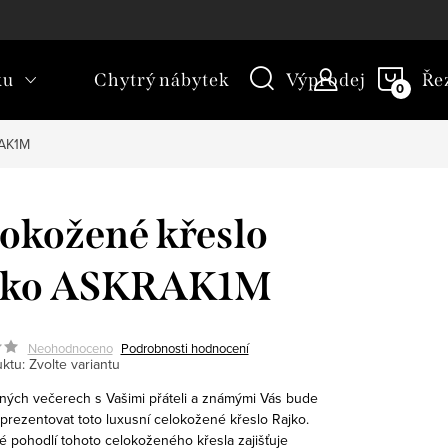
kt
Novinky
Blog
Slovník pojmů
NÁKU
ku
Chytrý nábytek
Výprodej
Ře
KOŠÍ
RAK1M
okožené křeslo
jko ASKRAK1M
Neohodnoceno
Podrobnosti hodnocení
ktu:
Zvolte variantu
čných večerech s Vašimi přáteli a známými Vás bude
prezentovat toto luxusní celokožené křeslo Rajko.
 pohodlí tohoto celokoženého křesla zajišťuje