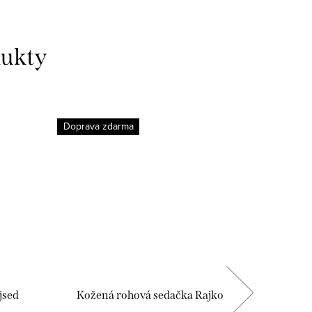
dukty
Doprava zdarma
Doprava 
jsed
Kožená rohová sedačka Rajko
Celokož
3+