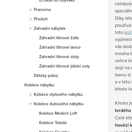
Zrcadla do obýváku
celokože
Pracovna
speciál
Díky tét
Předsíň
používá
Zahradní nábytek
toto
kož
Zahradní litinové židle
vyjímeč
vás dost
Zahradní litinové lavice
mnoha b
Zahradní litinové stoly
velice kv
Zahradní litinové jídelní sety
stojí na
barvu si
Dětský pokoj
a v této
Kolekce nábytku
křeslo k
Kolekce stylového nábytku
Křeslo j
Kolekce dubového nábytku
tvrdéh
Kolekce Modern Loft
Celé kř
Kolekce Toledo
hovězí 