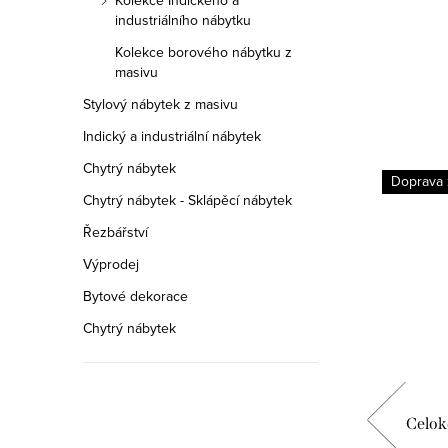
Kolekce Indického a
industriálního nábytku
Kolekce borového nábytku z
masivu
Stylový nábytek z masivu
Indický a industriální nábytek
Chytrý nábytek
Doprava zdarma
Doprava
Chytrý nábytek - Sklápěcí nábytek
Řezbářství
Výprodej
Bytové dekorace
Chytrý nábytek
ajko
Celokožená sedací souprava Rajko
Celok
3+1+1 ASKRAK3M1M1M