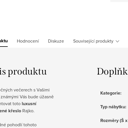
uktu
Hodnocení
Diskuze
Související produkty
is produktu
Doplňk
ečných večerech s Vašimi
Kategorie
:
 a známými Vás bude úžasně
ntovat toto
luxusní
Typ nábytku
:
ené křeslo
Rajko.
Rozměry (Š x
né pohodlí tohoto