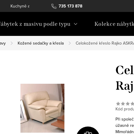
Kuchyně a vestavný nábytek
735 173 878
Katalogy ke stažení
Konta
ábytek z masivu podle typu
Kolekce nábyt
avy
Kožené sedačky a křesla
Celokožené křeslo Rajko ASK
Cel
Ra
Kód produ
Při spole
úžasně re
Mimořádné