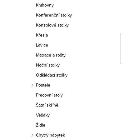
n
Knihovny
n
Konferenční stolky
í
Konzolové stolky
Křesla
p
Lavice
a
Matrace a rošty
n
Noční stolky
e
Odkládací stolky
Postele
l
Pracovní stoly
Šatní skříně
Věšáky
Židle
Chytrý nábytek