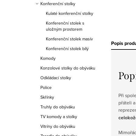
Konferenční stolky
Kulaté konferenční stolky
Konferenční stolek s
uložným prostorem
Konferenční stolek masív
Popis prod
Konferenční stolek bílý
Komody
Konzolové stolky do obýváku
Pop
Odkládací stolky
Police
Při spol
Skřínky
přáteli
Truhly do obýváku
repreze
TV komody a stolky
celokož
Vitríny do obýváku
Mimořád