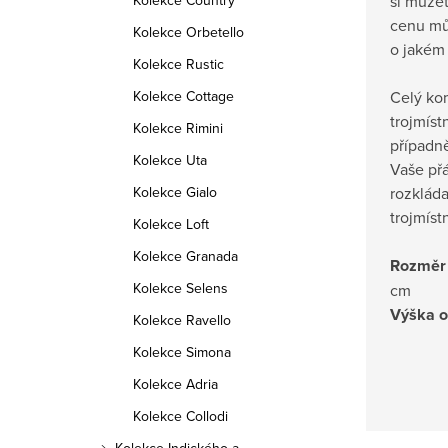
si můžet
Kolekce Country
cenu mů
Kolekce Orbetello
o jakém 
Kolekce Rustic
Celý ko
Kolekce Cottage
trojmís
Kolekce Rimini
případn
Kolekce Uta
Vaše přá
rozklád
Kolekce Gialo
trojmís
Kolekce Loft
Kolekce Granada
Rozměr 
Kolekce Selens
cm
Výška 
Kolekce Ravello
Kolekce Simona
Kolekce Adria
Kolekce Collodi