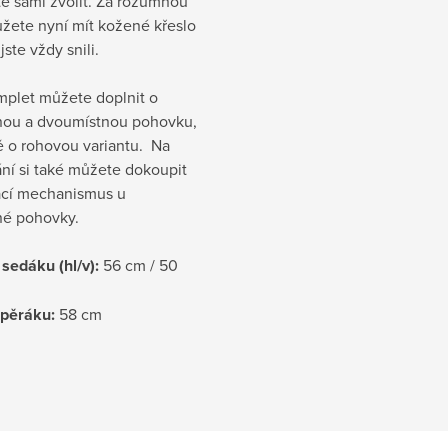
e sami zvolit. Za rozumnou
žete nyní mít kožené křeslo
jste vždy snili.
mplet můžete doplnit o
tnou a dvoumístnou pohovku,
ě o rohovou variantu. Na
ní si také můžete dokoupit
ací mechanismus u
tné pohovky.
sedáku (hl/v):
56 cm / 50
opěráku:
58 cm