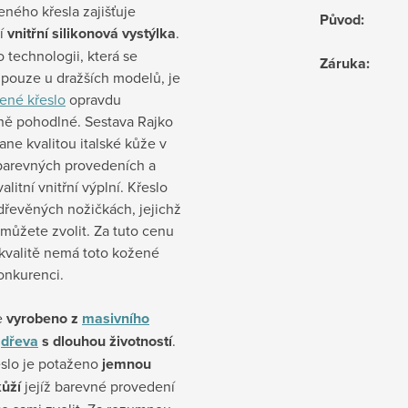
ného křesla zajišťuje
Původ
:
ní
vnitřní silikonová vystýlka
.
o technologii, která se
Záruka
:
 pouze u dražších modelů, je
ené křeslo
opravdu
ně pohodlné. Sestava Rajko
ane kvalitou italské kůže v
arevných provedeních a
alitní vnitřní výplní. Křeslo
 dřevěných nožičkách, jejichž
 můžete zvolit. Za tuto cenu
 kvalitě nemá toto kožené
onkurenci.
e
vyrobeno z
masivního
o
dřeva
s dlouhou životností
.
eslo je potaženo
jemnou
kůží
jejíž barevné provedení