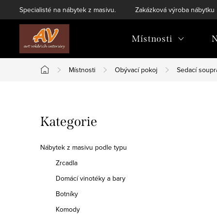
Přejít
Specialisté na nábytek z masivu.
Zakázková výroba nábytku
na
obsah
Místnosti
N
Místnosti
Obývací pokoj
Sedací soupr
Domů
P
Přeskočit
Kategorie
o
kategorie
s
Nábytek z masivu podle typu
t
Zrcadla
Domácí vinotéky a bary
r
Botníky
a
Komody