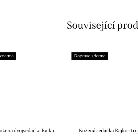
Související pro
 zdarma
Doprava zdarma
ožená dvojsedačka Rajko
Kožená sedačka Rajko - tro