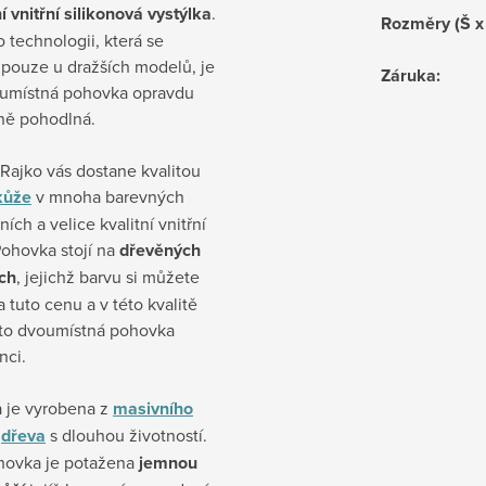
í vnitřní silikonová vystýlka
.
Rozměry (Š x
o technologii, která se
 pouze u dražších modelů, je
Záruka
:
oumístná pohovka opravdu
ně pohodlná.
Rajko vás dostane kvalitou
kůže
v mnoha barevných
ích a velice kvalitní vnitřní
Pohovka stojí na
dřevěných
ch
, jejichž barvu si můžete
Za tuto cenu a v této kvalitě
to dvoumístná pohovka
nci.
 je vyrobena z
masivního
o
dřeva
s dlouhou životností.
hovka je potažena
jemnou