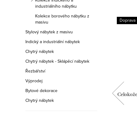
Kolekce Indického a
industriálního nábytku
Kolekce borového nábytku z
Doprava zdarma
Doprava
masivu
Stylový nábytek z masivu
Indický a industriální nábytek
Chytrý nábytek
Chytrý nábytek - Sklápěcí nábytek
Řezbářství
Výprodej
Bytové dekorace
 Rajko
Celokožená sedací souprava Rajko
Celokož
Chytrý nábytek
M
3+2+1 ASKRAK3M2M1M
83 970 Kč
DETAIL