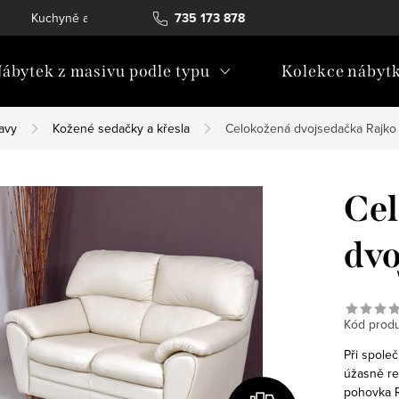
Kuchyně a vestavný nábytek
735 173 878
Katalogy ke stažení
Konta
ábytek z masivu podle typu
Kolekce nábyt
avy
Kožené sedačky a křesla
Celokožená dvojsedačka Rajko
Ce
dvo
Kód produ
Při spole
úžasně re
pohovka R