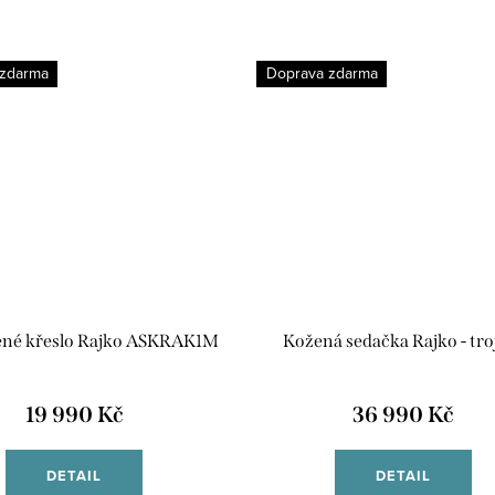
 zdarma
Doprava zdarma
ené křeslo Rajko ASKRAK1M
Kožená sedačka Rajko - tro
19 990 Kč
36 990 Kč
DETAIL
DETAIL