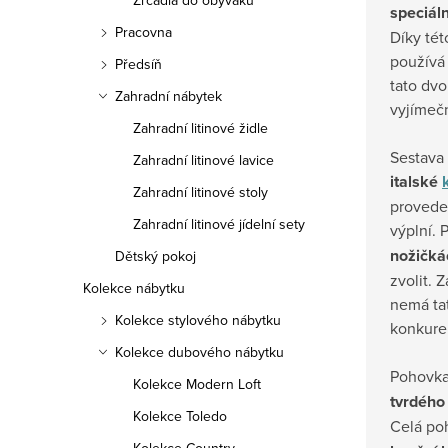
Zrcadla do obýváku
speciáln
Pracovna
Díky tét
používá
Předsíň
tato dv
Zahradní nábytek
vyjímeč
Zahradní litinové židle
Sestava 
Zahradní litinové lavice
italské
Zahradní litinové stoly
proveden
Zahradní litinové jídelní sety
výplní. 
nožičká
Dětský pokoj
zvolit. 
Kolekce nábytku
nemá ta
Kolekce stylového nábytku
konkure
Kolekce dubového nábytku
Pohovka
Kolekce Modern Loft
tvrdéh
Kolekce Toledo
Celá po