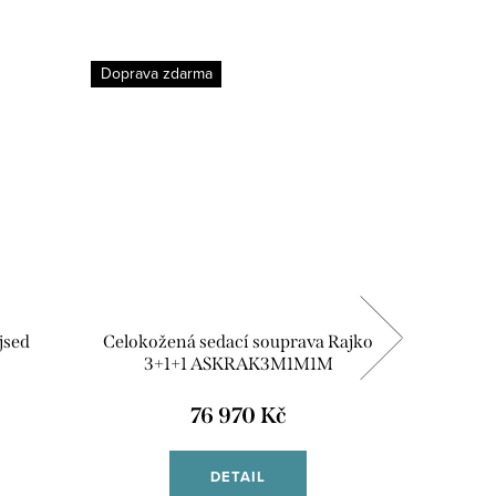
Doprava zdarma
Doprava 
jsed
Celokožená sedací souprava Rajko
Celokož
3+1+1 ASKRAK3M1M1M
3+
76 970 Kč
DETAIL