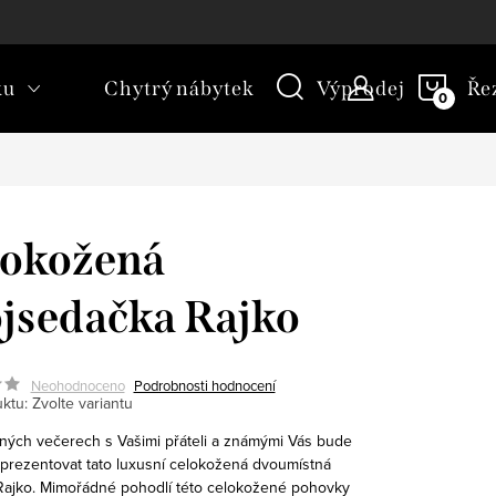
kt
Novinky
Blog
Slovník pojmů
NÁKU
ku
Chytrý nábytek
Výprodej
Ře
KOŠÍ
lokožená
jsedačka Rajko
Neohodnoceno
Podrobnosti hodnocení
ktu:
Zvolte variantu
čných večerech s Vašimi přáteli a známými Vás bude
prezentovat tato luxusní celokožená dvoumístná
ajko. Mimořádné pohodlí této celokožené pohovky