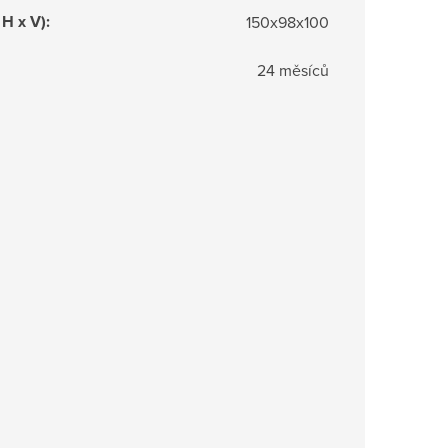
 H x V)
:
150x98x100
24 měsíců