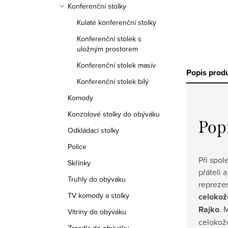
Konferenční stolky
Kulaté konferenční stolky
Konferenční stolek s
uložným prostorem
Konferenční stolek masív
Popis prod
Konferenční stolek bílý
Komody
Konzolové stolky do obýváku
Pop
Odkládací stolky
Police
Při spol
Skřínky
přáteli
Truhly do obýváku
reprezen
TV komody a stolky
celoko
Rajko
. 
Vitríny do obýváku
celokož