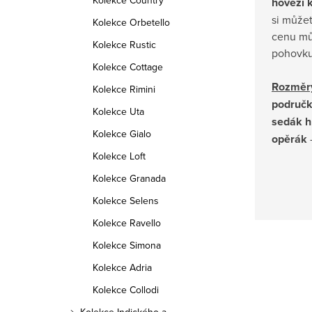
Kolekce Country
hovězí 
si můžet
Kolekce Orbetello
cenu mů
Kolekce Rustic
pohovku 
Kolekce Cottage
Rozměr
Kolekce Rimini
područk
Kolekce Uta
sedák hl
Kolekce Gialo
opěrák
Kolekce Loft
Kolekce Granada
Kolekce Selens
Kolekce Ravello
Kolekce Simona
Kolekce Adria
Kolekce Collodi