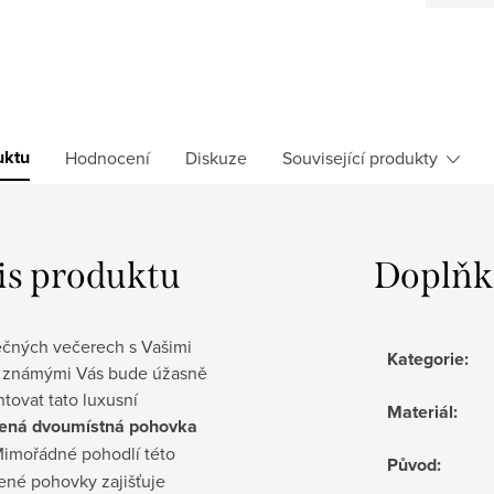
uktu
Hodnocení
Diskuze
Související produkty
is produktu
Doplňk
ečných večerech s Vašimi
Kategorie
:
 a známými Vás bude úžasně
tovat tato luxusní
Materiál
:
žená
dvoumístná pohovka
Mimořádné pohodlí této
Původ
:
ené pohovky zajišťuje