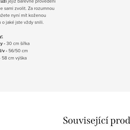
kůží
jejíž barevné provedení
e sami zvolit. Za rozumnou
žete nyní mít koženou
o jaké jste vždy snili.
y:
y -
30 cm šířka
/v -
56/50 cm
- 58 cm výška
Související pro