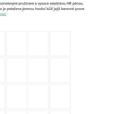
bonelovými pružinami a vysoce elastickou HR pěnou.
lo je potažena jemnou hovězí kůží jejíž barevné prove
mací