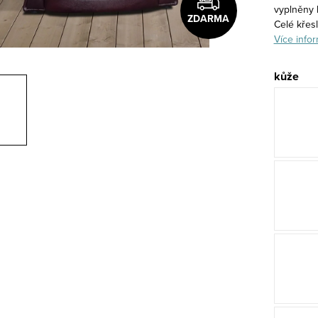
vyplněny 
ZDARMA
Celé křes
Více infor
kůže