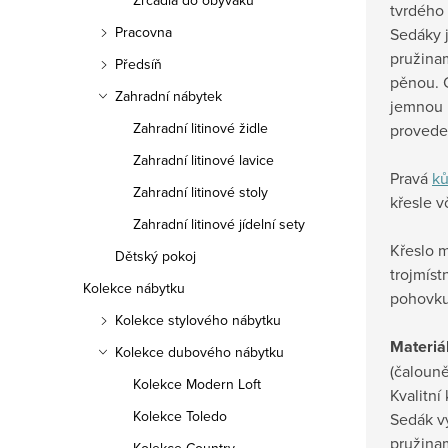
Zrcadla do obýváku
tvrdého
Pracovna
Sedáky 
pružina
Předsíň
pěnou. 
Zahradní nábytek
jemnou h
Zahradní litinové židle
proveden
Zahradní litinové lavice
Pravá
k
Zahradní litinové stoly
křesle v
Zahradní litinové jídelní sety
Křeslo 
Dětský pokoj
trojmís
Kolekce nábytku
pohovku
Kolekce stylového nábytku
Materiál
Kolekce dubového nábytku
(čalouně
Kolekce Modern Loft
Kvalitní
Kolekce Toledo
Sedák v
pružina