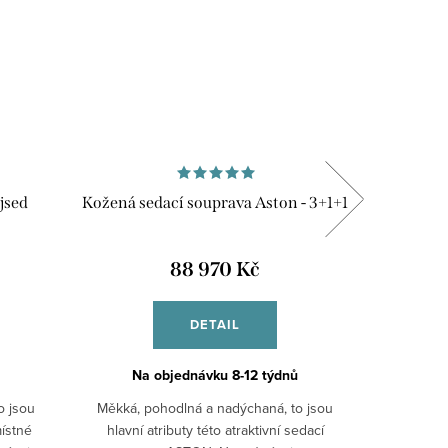
jsed
Kožená sedací souprava Aston - 3+1+1
Kožená
88 970 Kč
DETAIL
Na objednávku 8-12 týdnů
Na
o jsou
Měkká, pohodlná a nadýchaná, to jsou
Měkká, p
místné
hlavní atributy této atraktivní sedací
hlavní 