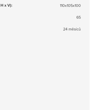
 H x V)
:
110x105x100
65
24 měsíců