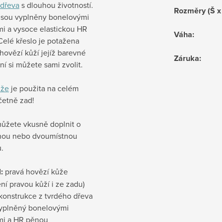
dřeva
s dlouhou životností.
Rozměry (Š x
jsou vyplněny bonelovými
mi a vysoce elastickou HR
Váha
:
Celé křeslo je potažena
ovězí kůží jejíž barevné
Záruka
:
í si můžete sami zvolit.
ůže
je použita na celém
četně zad!
můžete vkusně doplnit o
tnou nebo dvoumístnou
.
:
pravá hovězí kůže
ní pravou kůží i ze zadu)
 konstrukce z tvrdého dřeva
yplněný bonelovými
mi a HR pěnou