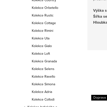
Kolekce Country
Kolekce Orbetello
Výška s
Kolekce Rustic
Šířka s
Hloubka
Kolekce Cottage
Kolekce Rimini
Kolekce Uta
Kolekce Gialo
Kolekce Loft
Kolekce Granada
Kolekce Selens
Kolekce Ravello
Kolekce Simona
Kolekce Adria
Doprava zdarma
Doprava
Kolekce Collodi