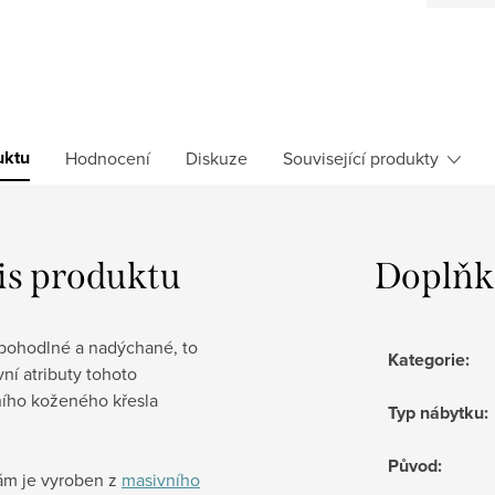
uktu
Hodnocení
Diskuze
Související produkty
is produktu
Doplňk
pohodlné a nadýchané, to
Kategorie
:
vní atributy tohoto
ního koženého křesla
Typ nábytku
:
Původ
:
ám je vyroben z
masivního