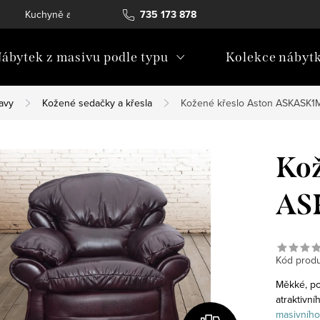
Kuchyně a vestavný nábytek
735 173 878
Katalogy ke stažení
Konta
ábytek z masivu podle typu
Kolekce nábyt
avy
Kožené sedačky a křesla
Kožené křeslo Aston ASKASK1
Kož
AS
Kód produ
Měkké, po
atraktivn
masivního