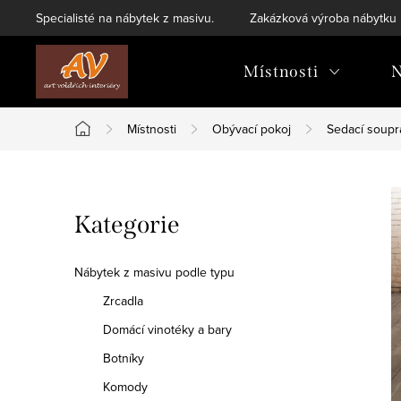
Přejít
Specialisté na nábytek z masivu.
Zakázková výroba nábytku
na
obsah
Místnosti
N
Místnosti
Obývací pokoj
Sedací soupr
Domů
P
Přeskočit
Kategorie
o
kategorie
s
Nábytek z masivu podle typu
t
Zrcadla
Domácí vinotéky a bary
r
Botníky
a
Komody