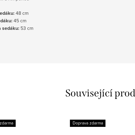
edáku:
48 cm
edáku:
45 cm
 sedáku:
53 cm
Související pro
 zdarma
Doprava zdarma