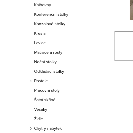
n
Knihovny
n
Konferenční stolky
í
Konzolové stolky
Křesla
p
Lavice
a
Matrace a rošty
n
Noční stolky
e
Odkládací stolky
Postele
l
Pracovní stoly
Šatní skříně
Věšáky
Židle
Chytrý nábytek