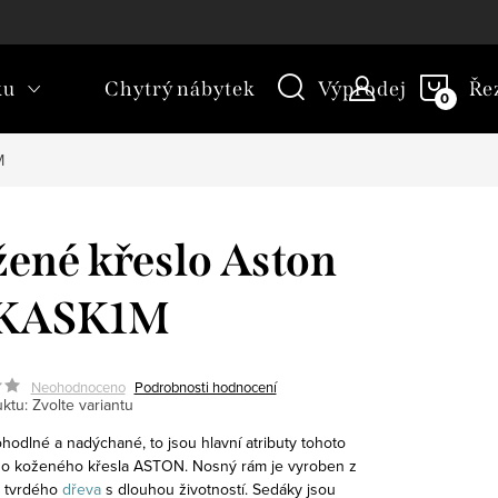
kt
Novinky
Blog
Slovník pojmů
NÁKU
ku
Chytrý nábytek
Výprodej
Ře
KOŠÍ
M
ené křeslo Aston
KASK1M
Neohodnoceno
Podrobnosti hodnocení
ktu:
Zvolte variantu
hodlné a nadýchané, to jsou hlavní atributy tohoto
ího koženého křesla ASTON. Nosný rám je vyroben z
tvrdého
dřeva
s dlouhou životností. Sedáky jsou