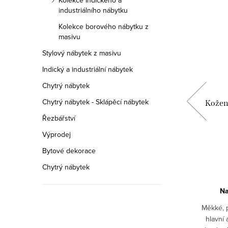
Kolekce Indického a
industriálního nábytku
Kolekce borového nábytku z
masivu
Stylový nábytek z masivu
Indický a industriální nábytek
Chytrý nábytek
Chytrý nábytek - Sklápěcí nábytek
 - 3+1+1
Kožená sedací souprava Aston -
Kožená
3+2+1
Řezbářství
Výprodej
95 970 Kč
Bytové dekorace
DETAIL
Chytrý nábytek
ů
Na objednávku 8-12 týdnů
Na
o jsou
Měkká, pohodlná a nadýchaná, to jsou
Měkké, 
edací
hlavní atributy této atraktivní sedací
hlavní 