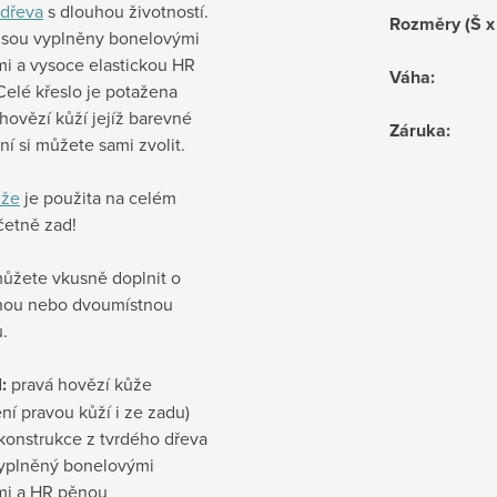
dřeva
s dlouhou životností.
Rozměry (Š x
jsou vyplněny bonelovými
mi a vysoce elastickou HR
Váha
:
Celé křeslo je potažena
ovězí kůží jejíž barevné
Záruka
:
í si můžete sami zvolit.
ůže
je použita na celém
četně zad!
můžete vkusně doplnit o
tnou nebo dvoumístnou
.
:
pravá hovězí kůže
ní pravou kůží i ze zadu)
 konstrukce z tvrdého dřeva
yplněný bonelovými
mi a HR pěnou