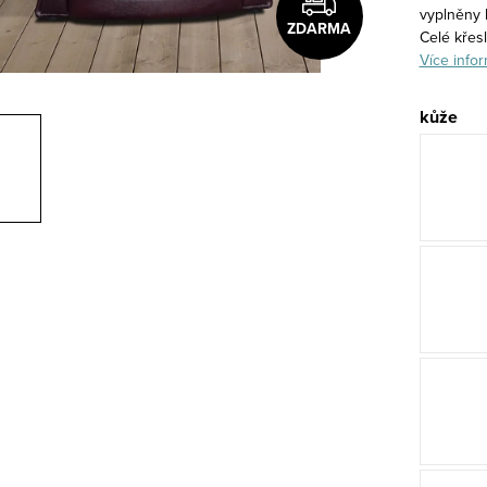
vyplněny 
ZDARMA
Celé křes
Více infor
kůže