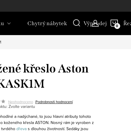
kt
Novinky
Blog
Slovník pojmů
NÁKU
ku
Chytrý nábytek
Výprodej
Ře
KOŠÍ
M
ené křeslo Aston
KASK1M
Neohodnoceno
Podrobnosti hodnocení
ktu:
Zvolte variantu
hodlné a nadýchané, to jsou hlavní atributy tohoto
ího koženého křesla ASTON. Nosný rám je vyroben z
tvrdého
dřeva
s dlouhou životností. Sedáky jsou