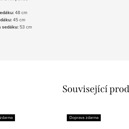
edáku:
48 cm
edáku:
45 cm
 sedáku:
53 cm
Související pro
 zdarma
Doprava zdarma