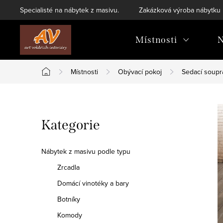
Přejít
Specialisté na nábytek z masivu.
Zakázková výroba nábytku
na
obsah
Místnosti
N
Místnosti
Obývací pokoj
Sedací soupr
Domů
P
Přeskočit
Kategorie
o
kategorie
s
Nábytek z masivu podle typu
t
Zrcadla
Domácí vinotéky a bary
r
Botníky
a
Komody