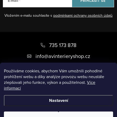
E-mail
PŘIHLÁSIT SE
í
p
Vložením e-mailu souhlasíte s
podmínkami ochrany osobních údajů
r
v
k
Z
y
á
735 173 878
v
ý
p
info
@
avinterieryshop.cz
p
a
i
t
Používáme cookies, abychom Vám umožnili pohodlné
s
prohlížení webu a díky analýze provozu webu neustále
í
u
zlepšovali jeho funkce, výkon a použitelnost.
Více
informací
Užitečné informace
Nastavení
Copyright 2026
AV Interiéry
. Všechna práva vyhrazena.