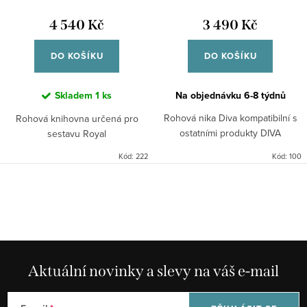
d
t
u
4 540 Kč
3 490 Kč
ů
k
DO KOŠÍKU
DO KOŠÍKU
t
ů
Skladem
1 ks
Na objednávku 6-8 týdnů
Rohová nika Diva kompatibilní s
Rohová knihovna určená pro
ostatními produkty DIVA
sestavu Royal
Kód:
222
Kód:
100
O
v
l
á
d
Aktuální novinky a slevy na váš e-mail
a
c