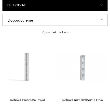
FILTROVAT
Ř
Doporučujeme
a
Nejlevnější
2
položek celkem
z
e
Nejdražší
V
n
ý
Nejprodávanější
í
p
p
Abecedně
i
r
s
o
p
d
r
u
Rohová knihovna Royal
Rohová nika knihovna Diva
o
k