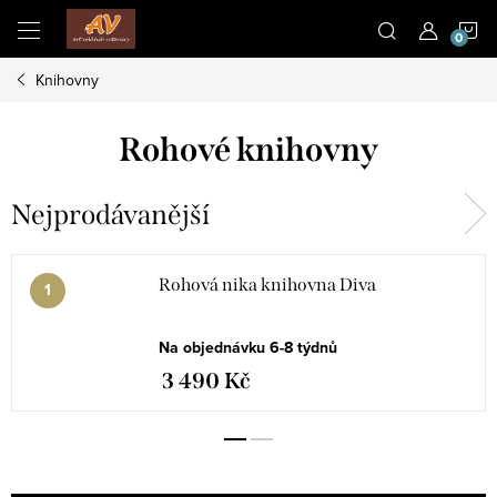
Přejít
N
na
obsah
Knihovny
K
Rohové knihovny
Nejprodávanější
Rohová nika knihovna Diva
Na objednávku 6-8 týdnů
3 490 Kč