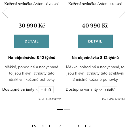
Kožená sedačka Aston - dvojsed
Kožená sedačka Aston - trojsed
30 990 Kč
40 990 Kč
DETAIL
DETAIL
Na objednávku 8-12 týdnů
Na objednávku 8-12 týdnů
Měkké, pohodlné a nadýchané,
Měkká, pohodlná a nadýchaná, to
to jsou hlavní atributy této
jsou hlavní atributy této atraktivní
atraktivní kožené pohovky
3-místné kožené pohovky
ASTON. Nosný rám je vyroben z
ASTON. Nosný rám je vyroben z
Dostupné varianty
Dostupné varianty
+ další
+ další
masivního tvrdého dřeva s
masivního tvrdého dřeva s
dlouhou životností. Sedáky jsou...
dlouhou životností. Sedáky...
Kód:
ASKASK2M
Kód:
ASKASK3M