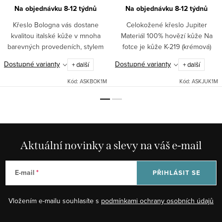
Na objednávku 8-12 týdnů
Na objednávku 8-12 týdnů
Křeslo Bologna vás dostane
Celokožené křeslo Jupiter
kvalitou italské kůže v mnoha
Materiál 100% hovězí kůže Na
barevných provedeních, stylem
fotce je kůže K-219 (krémová)
prošití dvojitým švem, ale
Křeslo je celokožené i ze zadu.
Dostupné varianty
Dostupné varianty
+ další
+ další
především svým pohodlím. Za
Vnitřní výplň je ze SILIKONU, což
tuto cenu a v této kvalitě nemá...
zajišťuje perfektní...
Kód:
ASKBOK1M
Kód:
ASKJUK1M
Aktuální novinky a slevy na váš e-mail
E-mail
PŘIHLÁSIT SE
Vložením e-mailu souhlasíte s
podmínkami ochrany osobních údajů