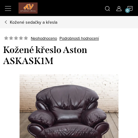
Přejít
N
na
obsah
Kožené sedačky a křesla
K
Neohodnoceno
Podrobnosti hodnocení
Kožené křeslo Aston
ASKASK1M