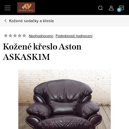
Přejít
N
na
obsah
Kožené sedačky a křesla
K
Neohodnoceno
Podrobnosti hodnocení
Kožené křeslo Aston
ASKASK1M