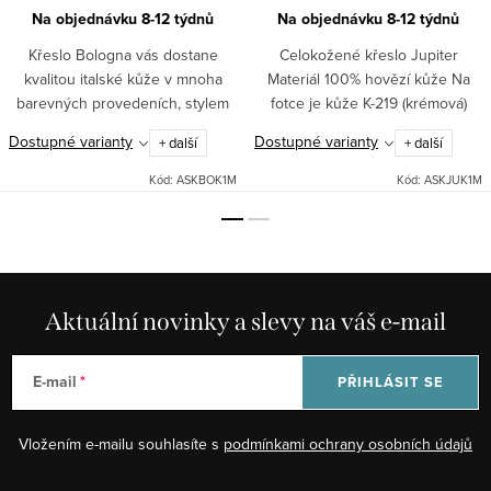
Na objednávku 8-12 týdnů
Na objednávku 8-12 týdnů
Křeslo Bologna vás dostane
Celokožené křeslo Jupiter
kvalitou italské kůže v mnoha
Materiál 100% hovězí kůže Na
barevných provedeních, stylem
fotce je kůže K-219 (krémová)
prošití dvojitým švem, ale
Křeslo je celokožené i ze zadu.
Dostupné varianty
Dostupné varianty
+ další
+ další
především svým pohodlím. Za
Vnitřní výplň je ze SILIKONU, což
tuto cenu a v této kvalitě nemá...
zajišťuje perfektní...
Kód:
ASKBOK1M
Kód:
ASKJUK1M
Aktuální novinky a slevy na váš e-mail
E-mail
PŘIHLÁSIT SE
Vložením e-mailu souhlasíte s
podmínkami ochrany osobních údajů