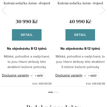
Kožená sedačka Aston - dvojsed
Kožená sedačka Aston - trojsed
30 990 Kč
40 990 Kč
DETAIL
DETAIL
Na objednávku 8-12 týdnů
Na objednávku 8-12 týdnů
Měkké, pohodlné a nadýchané,
Měkká, pohodlná a nadýchaná, to
to jsou hlavní atributy této
jsou hlavní atributy této atraktivní
atraktivní kožené pohovky
3-místné kožené pohovky
ASTON. Nosný rám je vyroben z
ASTON. Nosný rám je vyroben z
Dostupné varianty
Dostupné varianty
+ další
+ další
masivního tvrdého dřeva s
masivního tvrdého dřeva s
dlouhou životností. Sedáky jsou...
dlouhou životností. Sedáky...
Kód:
ASKASK2M
Kód:
ASKASK3M