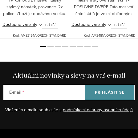
TV komoda z masívu. Italský
Masivní stylová šatní skříň -
stylový nábytek, provance. 2x
POSUVNÉ DVEŘE Tato masivní
police. Zboží je dodáváno vcelku.
šatní skříň je velmi oblíbeným
artiklem pro její klasický design,
Dostupné varianty
Dostupné varianty
+ další
+ další
úsporu místa a snadné otevírání.
Poskytuje kvalitu,...
Kód:
AMZ2134A/ORECH STANDARD
Kód:
AMZ481A/ORECH STANDARD
Aktuální novinky a slevy na váš e-mail
E-mail
PŘIHLÁSIT SE
Vložením e-mailu souhlasíte s
podmínkami ochrany osobních údajů
Z