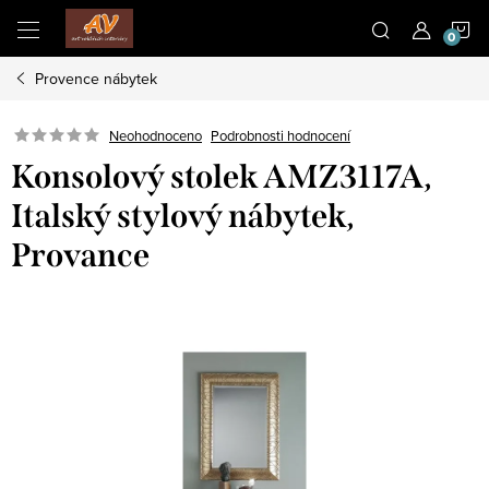
Přejít
N
na
obsah
Provence nábytek
K
Neohodnoceno
Podrobnosti hodnocení
Konsolový stolek AMZ3117A,
Italský stylový nábytek,
Provance