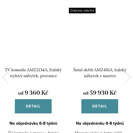
Doprava zdarma
TV komoda AMZ2134A, Italský
Šatní skříň AMZ481A, italský
stylový nábytek, provance
nábytek z masivu
9 360 Kč
59 930 Kč
od
od
DETAIL
DETAIL
Na objednávku 6-8 týdnů
Na objednávku 6-8 týdnů