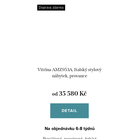
Doprava zdarma
Vitrína AMZ953A, Italský stylový
nábytek, provance
35 580 Kč
od
DETAIL
Na objednávku 6-8 týdnů
Prosklená, prostorná, italská