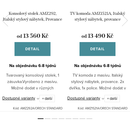
Konsolový stolek AMZ292,
TV komoda AMZ1521A, Italský
Italský stylový nábytek, Provance
stylový nábytek, provance
13 560 Kč
13 490 Kč
od
od
DETAIL
DETAIL
Na objednávku 6-8 týdnů
Na objednávku 6-8 týdnů
Tvarovaný konsolový stolek, 1
TV komoda z masívu. Italský
zásuvka.Vyrobeno z masívu.
stylový nábytek, provance. 2x
Možné dodat v různých
dvířka, 1x police. Možné dodat v
odstínech: bílá patina, černá
různých odstínech: bílá patina,
Dostupné varianty
Dostupné varianty
+ další
+ další
patina, ořech.Pro jiná barevná
černá patina, ořech.Pro jiná
provedení nás neváhejte...
barevná provedení nás...
Kód:
AMZ292A/ORECH STANDARD
Kód:
AMZ1521A/ORECH STANDARD