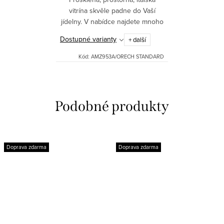
vitrína skvěle padne do Vaší
jídelny. V nabídce najdete mnoho
odstínů. Vitrína je dodávána
Dostupné varianty
+ další
vcelku.
Kód:
AMZ953A/ORECH STANDARD
Doprava zdarma
Doprava zdarma