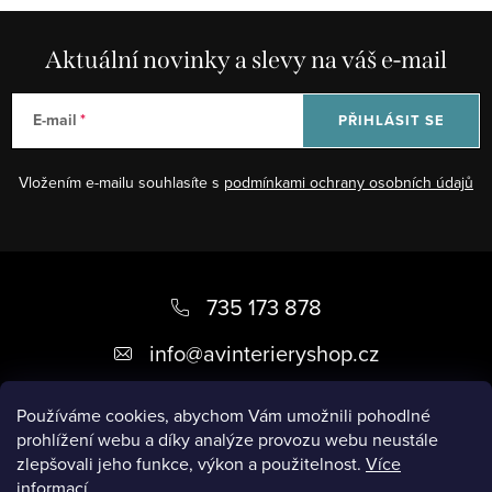
Aktuální novinky a slevy na váš e-mail
E-mail
PŘIHLÁSIT SE
Vložením e-mailu souhlasíte s
podmínkami ochrany osobních údajů
Z
á
735 173 878
p
info
@
avinterieryshop.cz
a
t
Používáme cookies, abychom Vám umožnili pohodlné
prohlížení webu a díky analýze provozu webu neustále
í
zlepšovali jeho funkce, výkon a použitelnost.
Více
informací