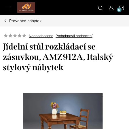
Přejít
N
na
obsah
Provence nábytek
K
Neohodnoceno
Podrobnosti hodnocení
Jídelní stůl rozkládací se
zásuvkou, AMZ912A, Italský
stylový nábytek