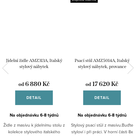
Jídelní židle AMZ313A, Italský
Psací stůl AMZ5014A, Italský
stylový nábytek
stylový nábytek, provance
6 880 Kč
17 620 Kč
od
od
DETAIL
DETAIL
Na objednávku 6-8 týdnů
Na objednávku 6-8 týdnů
Židle z masívu k jídelnímu stolu z
Stylový psací stůl z masívu.Buďte
kolekce stylového italského
styloví i při práci. V horní části 8x