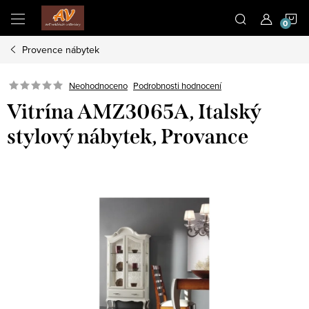
Přejít
N
na
obsah
Provence nábytek
K
Neohodnoceno
Podrobnosti hodnocení
Vitrína AMZ3065A, Italský
stylový nábytek, Provance