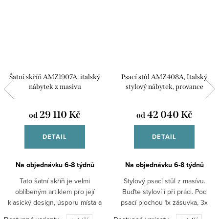
Šatní skříň AMZ1907A, italský
Psací stůl AMZ408A, Italský
nábytek z masivu
stylový nábytek, provance
29 110 Kč
42 040 Kč
od
od
DETAIL
DETAIL
Na objednávku 6-8 týdnů
Na objednávku 6-8 týdnů
Tato šatní skříň je velmi
Stylový psací stůl z masívu.
oblíbeným artiklem pro její
Buďte styloví i při práci. Pod
klasický design, úsporu místa a
psací plochou 1x zásuvka, 3x
snadné otevírání. Poskytuje
zásuvka, 1xdvířka.Možné dodat v