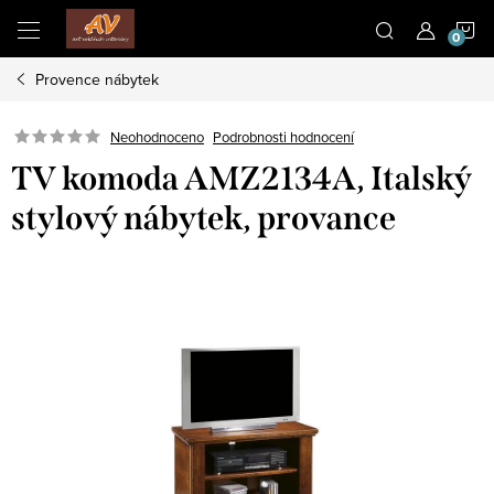
Přejít
N
na
obsah
Provence nábytek
K
Neohodnoceno
Podrobnosti hodnocení
TV komoda AMZ2134A, Italský
stylový nábytek, provance