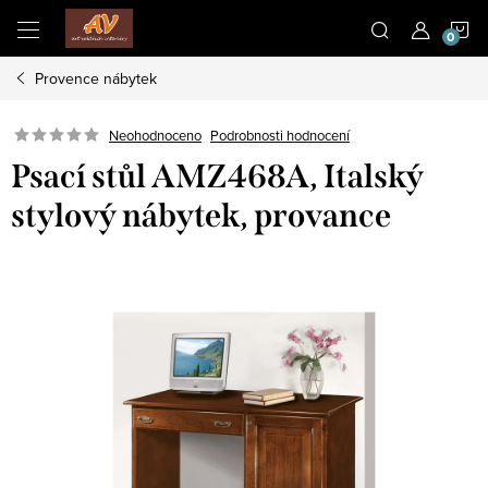
Přejít
N
na
obsah
Provence nábytek
K
Neohodnoceno
Podrobnosti hodnocení
Psací stůl AMZ468A, Italský
stylový nábytek, provance