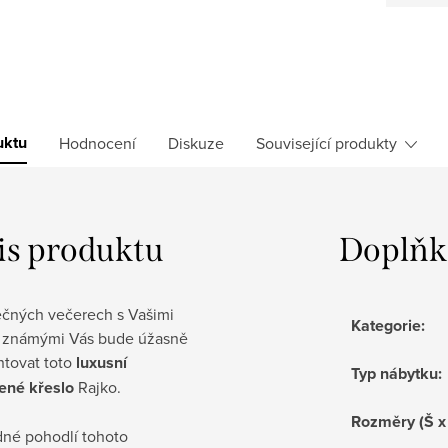
uktu
Hodnocení
Diskuze
Související produkty
is produktu
Doplňk
ečných večerech s Vašimi
Kategorie
:
 a známými Vás bude úžasně
ntovat toto
luxusní
Typ nábytku
:
ené křeslo
Rajko.
Rozměry (Š x
né pohodlí tohoto