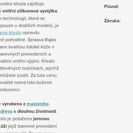
ného křesla zajišťuje
Původ
:
ní
vnitřní silikonová vystýlka
.
o technologii, která se
Záruka
:
 pouze u dražších modelů, je
ené křeslo
opravdu
ně pohodlné. Sestava Rajko
ane kvalitou italské kůže v
arevných provedeních a
alitní vnitřní výplní. Křeslo
 dřevěných nožičkách, jejichž
 můžete zvolit. Za tuto cenu
 kvalitě nemá toto kožené
onkurenci.
e
vyrobeno z
masivního
o
dřeva
s dlouhou životností
.
eslo je potaženo
jemnou
kůží
jejíž barevné provedení