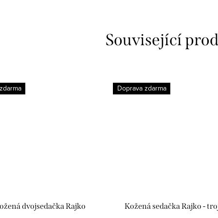
Související pro
 zdarma
Doprava zdarma
ožená dvojsedačka Rajko
Kožená sedačka Rajko - tro