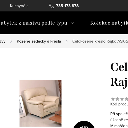
Kuchyně a vestavný nábytek
735 173 878
Katalogy ke stažení
Konta
ábytek z masivu podle typu
Kolekce nábyt
avy
Kožené sedačky a křesla
Celokožené křeslo Rajko ASK
Cel
Ra
Kód produ
Při spole
úžasně re
Mimořádné