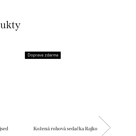
dukty
Doprava zdarma
Doprava 
jsed
Kožená rohová sedačka Rajko
Celokož
3+