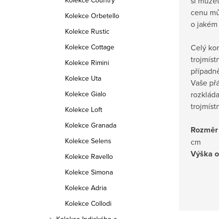
si můžet
Kolekce Country
cenu mů
Kolekce Orbetello
o jakém 
Kolekce Rustic
Celý ko
Kolekce Cottage
trojmís
Kolekce Rimini
případn
Kolekce Uta
Vaše přá
rozklád
Kolekce Gialo
trojmís
Kolekce Loft
Kolekce Granada
Rozměr 
Kolekce Selens
cm
Výška 
Kolekce Ravello
Kolekce Simona
Kolekce Adria
Kolekce Collodi