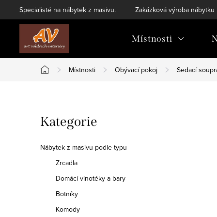
Přejít
Specialisté na nábytek z masivu.
Zakázková výroba nábytku
na
obsah
Místnosti
N
Místnosti
Obývací pokoj
Sedací soupr
Domů
P
Přeskočit
Kategorie
o
kategorie
s
Nábytek z masivu podle typu
t
Zrcadla
Domácí vinotéky a bary
r
Botníky
a
Komody