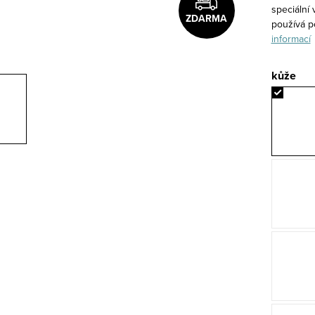
speciální 
ZDARMA
používá p
informací
kůže