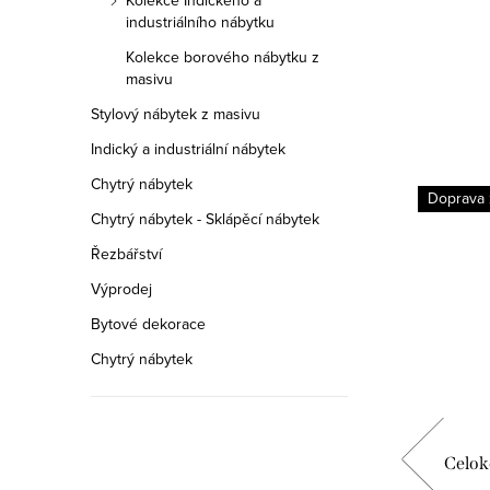
Kolekce Indického a
industriálního nábytku
Kolekce borového nábytku z
masivu
Stylový nábytek z masivu
Indický a industriální nábytek
Chytrý nábytek
Doprava zdarma
Doprava
Chytrý nábytek - Sklápěcí nábytek
Řezbářství
Výprodej
Bytové dekorace
Chytrý nábytek
ajko
Celokožená sedací souprava Rajko
Celok
3+1+1 ASKRAK3M1M1M