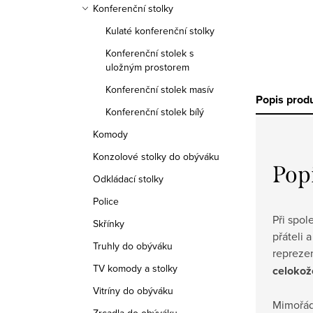
Konferenční stolky
Kulaté konferenční stolky
Konferenční stolek s
uložným prostorem
Konferenční stolek masív
Popis prod
Konferenční stolek bílý
Komody
Konzolové stolky do obýváku
Pop
Odkládací stolky
Police
Při spol
Skřínky
přáteli
Truhly do obýváku
repreze
TV komody a stolky
celokož
Vitríny do obýváku
Mimořád