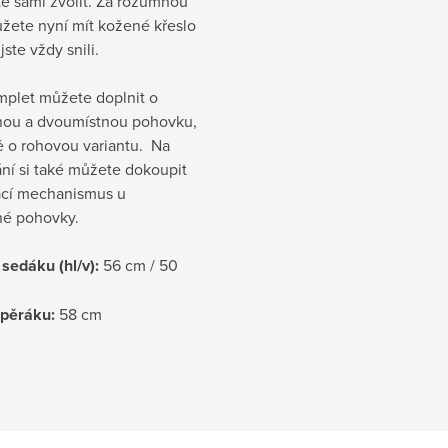
e sami zvolit. Za rozumnou
žete nyní mít kožené křeslo
jste vždy snili.
mplet můžete doplnit o
tnou a dvoumístnou pohovku,
ě o rohovou variantu. Na
ní si také můžete dokoupit
ací mechanismus u
tné pohovky.
sedáku (hl/v):
56 cm / 50
opěráku:
58 cm