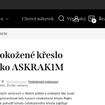
kt
Novinky
Blog
Slovník pojmů
NÁKU
ku
Chytrý nábytek
Výprodej
Ře
KOŠÍ
RAK1M
okožené křeslo
jko ASKRAK1M
Neohodnoceno
Podrobnosti hodnocení
ktu:
Zvolte variantu
čných večerech s Vašimi přáteli a známými Vás bude
prezentovat toto luxusní celokožené křeslo Rajko.
 pohodlí tohoto celokoženého křesla zajišťuje