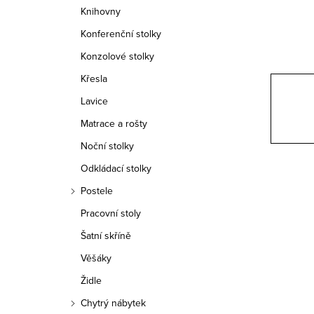
n
Knihovny
n
Konferenční stolky
í
Konzolové stolky
Křesla
p
Lavice
a
Matrace a rošty
n
Noční stolky
e
Odkládací stolky
Postele
l
Pracovní stoly
Šatní skříně
Věšáky
Židle
Chytrý nábytek