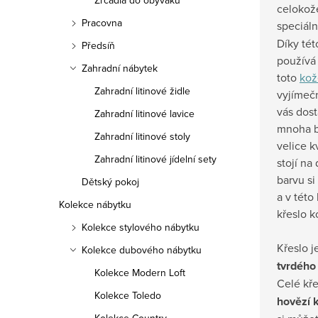
Zrcadla do obýváku
celokože
Pracovna
speciál
Díky tét
Předsíň
používá
Zahradní nábytek
toto
kož
Zahradní litinové židle
vyjímeč
vás dost
Zahradní litinové lavice
mnoha b
Zahradní litinové stoly
velice kv
Zahradní litinové jídelní sety
stojí na
barvu si
Dětský pokoj
a v této
Kolekce nábytku
křeslo k
Kolekce stylového nábytku
Křeslo j
Kolekce dubového nábytku
tvrdéh
Kolekce Modern Loft
Celé kř
Kolekce Toledo
hovězí 