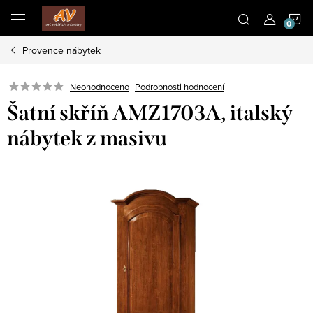
Přejít
N
na
obsah
Provence nábytek
K
Neohodnoceno
Podrobnosti hodnocení
Šatní skříň AMZ1703A, italský
nábytek z masivu