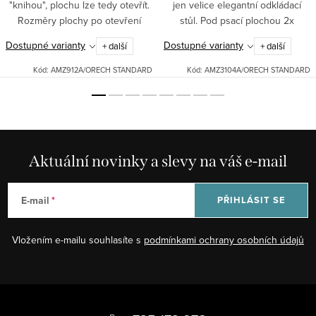
"knihou", plochu lze tedy otevřít.
jen velice elegantní odkládací
Rozměry plochy po otevření
stůl. Pod psací plochou 2x
100x200 cm. Materiál masív.
zásuvka. Možné dodat v různých
Dostupné varianty
Dostupné varianty
+ další
+ další
Možné dodat v různých
odstínech: bílá patina, černá
odstínech: bílá patina, černá...
patina, ořech.Pro jiná...
Kód:
AMZ912A/ORECH STANDARD
Kód:
AMZ3104A/ORECH STANDARD
Aktuální novinky a slevy na váš e-mail
E-mail
PŘIHLÁSIT SE
Vložením e-mailu souhlasíte s
podmínkami ochrany osobních údajů
Z