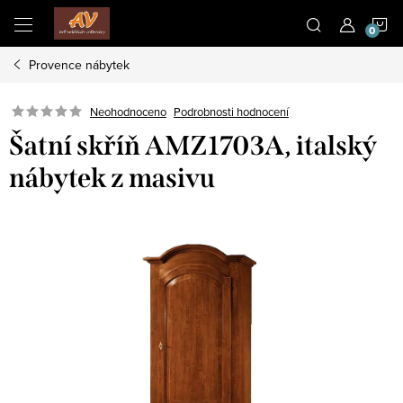
Přejít
N
na
obsah
Provence nábytek
K
Neohodnoceno
Podrobnosti hodnocení
Šatní skříň AMZ1703A, italský
nábytek z masivu