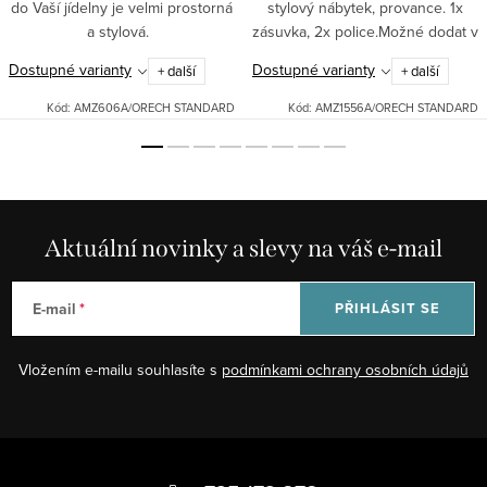
do Vaší jídelny je velmi prostorná
stylový nábytek, provance. 1x
a stylová.
zásuvka, 2x police.Možné dodat v
různých odstínech: bílá patina,
Dostupné varianty
Dostupné varianty
+ další
+ další
černá patina, ořech.Pro jiná
barevná provedení nás...
Kód:
AMZ606A/ORECH STANDARD
Kód:
AMZ1556A/ORECH STANDARD
Aktuální novinky a slevy na váš e-mail
E-mail
PŘIHLÁSIT SE
Vložením e-mailu souhlasíte s
podmínkami ochrany osobních údajů
Z