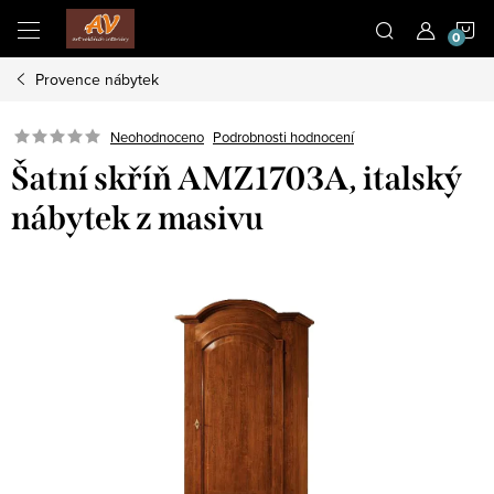
Přejít
N
na
obsah
Provence nábytek
K
Neohodnoceno
Podrobnosti hodnocení
Šatní skříň AMZ1703A, italský
nábytek z masivu