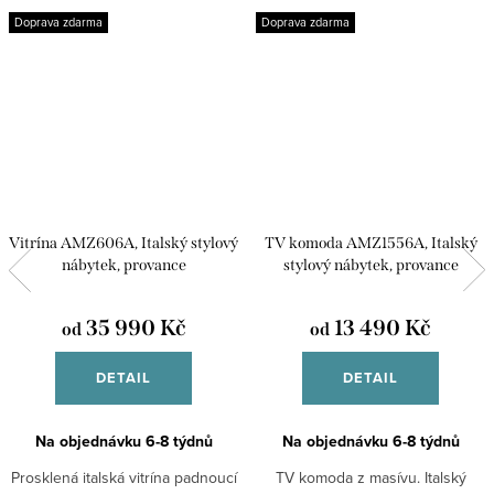
Doprava zdarma
Doprava zdarma
Vitrína AMZ606A, Italský stylový
TV komoda AMZ1556A, Italský
nábytek, provance
stylový nábytek, provance
35 990 Kč
13 490 Kč
od
od
DETAIL
DETAIL
Na objednávku 6-8 týdnů
Na objednávku 6-8 týdnů
Prosklená italská vitrína padnoucí
TV komoda z masívu. Italský