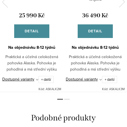
25 990 Kč
36 490 Kč
DETAIL
DETAIL
Na objednávku 8-12 týdnů
Na objednávku 8-12 týdnů
Praktická a účelná celokožená
Praktická a účelná celokožená
pohovka Alaska. Pohovka je
pohovka Alaska. Pohovka je
pohodlná a má střední výšku
pohodlná a má střední výšku
opěradla Dostatečnou stabilitu
opěradla Dostatečnou stabilitu
Dostupné varianty
Dostupné varianty
+ další
+ další
pohovky zajišťuje pevná kostra
pohovky zajišťuje pevná kostra
vyrobená z tvrdého dřeva....
vyrobená z tvrdého dřeva....
Kód:
ASKALK2M
Kód:
ASKALK3M