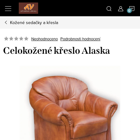
Přejít
N
na
obsah
Kožené sedačky a křesla
K
Neohodnoceno
Podrobnosti hodnocení
Celokožené křeslo Alaska