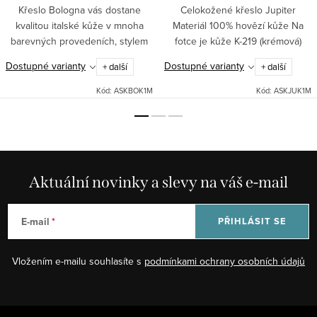
Křeslo Bologna vás dostane
Celokožené křeslo Jupiter
kvalitou italské kůže v mnoha
Materiál 100% hovězí kůže Na
barevných provedeních, stylem
fotce je kůže K-219 (krémová)
prošití dvojitým švem, ale
Křeslo je celokožené i ze zadu.
Dostupné varianty
Dostupné varianty
+ další
+ další
především svým pohodlím. Za
Vnitřní výplň je ze SILIKONU, což
tuto cenu a v této kvalitě nemá...
zajišťuje perfektní...
Kód:
ASKBOK1M
Kód:
ASKJUK1M
Aktuální novinky a slevy na váš e-mail
E-mail
PŘIHLÁSIT SE
Vložením e-mailu souhlasíte s
podmínkami ochrany osobních údajů
Z