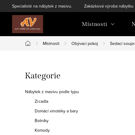
Přejít
Specialisté na nábytek z masivu.
Zakázková výroba nábytku
na
obsah
Místnosti
N
Místnosti
Obývací pokoj
Sedací soupr
Domů
P
Přeskočit
Kategorie
o
kategorie
s
Nábytek z masivu podle typu
t
Zrcadla
Domácí vinotéky a bary
r
Botníky
a
Komody