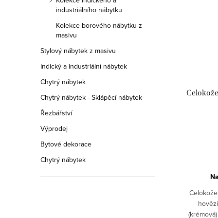
Kolekce Indického a
industriálního nábytku
Kolekce borového nábytku z
masivu
Stylový nábytek z masivu
Indický a industriální nábytek
Chytrý nábytek
Celokože
Chytrý nábytek - Sklápěcí nábytek
Řezbářství
Výprodej
Bytové dekorace
Chytrý nábytek
Na
Celokožen
hovězí
(krémová)