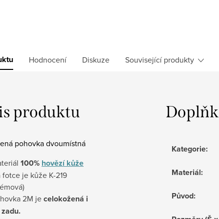
uktu
Hodnocení
Diskuze
Související produkty
is produktu
Doplňk
ená pohovka dvoumístná
Kategorie
:
teriál
100%
hovězí kůže
Materiál
:
 fotce je kůže K-219
rémová)
Původ
:
hovka 2M je
celokožená i
 zadu.