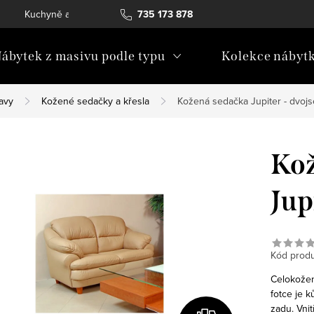
Kuchyně a vestavný nábytek
735 173 878
Katalogy ke stažení
Konta
ábytek z masivu podle typu
Kolekce nábyt
avy
Kožené sedačky a křesla
Kožená sedačka Jupiter - dvoj
Kož
Jup
Kód produ
Celokožen
fotce je 
zadu. Vnit