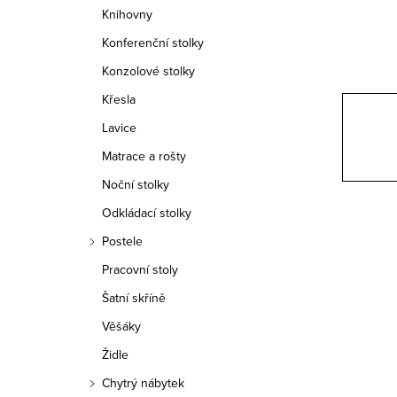
n
Knihovny
n
Konferenční stolky
í
Konzolové stolky
Křesla
p
Lavice
a
Matrace a rošty
n
Noční stolky
e
Odkládací stolky
Postele
l
Pracovní stoly
Šatní skříně
Věšáky
Židle
Chytrý nábytek