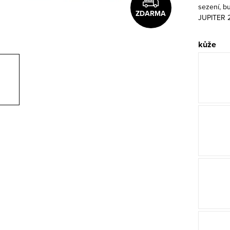
sezení, b
ZDARMA
JUPITER 2M
kůže