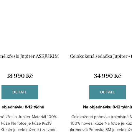
né křeslo Jupiter ASKJUK1M
Celokožená sedačka Jupiter - 
18 990 Kč
34 990 Kč
DETAIL
DETAIL
 objednávku 8-12 týdnů
Na objednávku 8-12 týdnů
é křeslo Jupiter Materiál 100%
Celokožená pohovka trojmístná M
 kůže Na fotce je kůže K-219
100% hovězí kůže Na fotce je kůž
 Křeslo je celokožené i ze zadu.
(krémová) Pohovka 3M je celokože