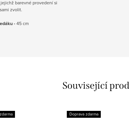
jejichž barevné provedení si
ami zvolit.
edáku -
45 cm
Související pro
 zdarma
Doprava zdarma