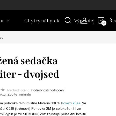
kt
Novinky
Blog
Slovník pojmů
NÁKU
ku
Chytrý nábytek
Výprodej
Ře
KOŠÍ
sed
ená sedačka
iter - dvojsed
Neohodnoceno
Podrobnosti hodnocení
ktu:
Zvolte variantu
á pohovka dvoumístná Materiál 100%
hovězí kůže
Na
kůže K-219 (krémová) Pohovka 2M je celokožená i ze
řní výplň je ze SILIKONU, což zajišťuje perfektní kvalitu