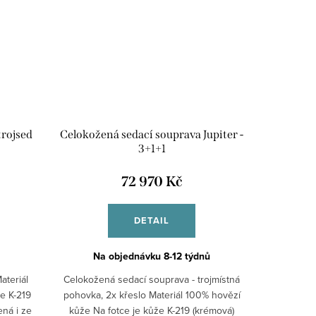
trojsed
Celokožená sedací souprava Jupiter -
3+1+1
72 970 Kč
DETAIL
Na objednávku 8-12 týdnů
ateriál
Celokožená sedací souprava - trojmístná
e K-219
pohovka, 2x křeslo Materiál 100% hovězí
ná i ze
kůže Na fotce je kůže K-219 (krémová)