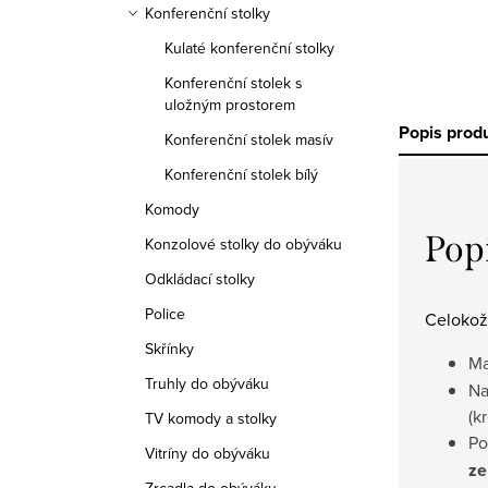
Konferenční stolky
Kulaté konferenční stolky
Konferenční stolek s
uložným prostorem
Popis prod
Konferenční stolek masív
Konferenční stolek bílý
Komody
Pop
Konzolové stolky do obýváku
Odkládací stolky
Police
Celokož
Skřínky
Ma
Truhly do obýváku
Na
(k
TV komody a stolky
Po
Vitríny do obýváku
ze