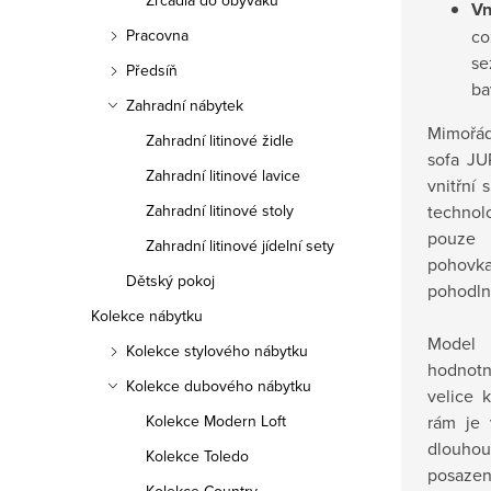
Zrcadla do obýváku
Vn
co
Pracovna
se
Předsíň
ba
Zahradní nábytek
Mim
Zahradní litinové židle
sofa
JU
Zahradní litinové lavice
vnitřní
s
techno
Zahradní litinové stoly
pouz
Zahradní litinové jídelní sety
pohov
Dětský pokoj
pohodln
Kolekce nábytku
Model
Kolekce stylového nábytku
hodnot
Kolekce dubového nábytku
velice k
rám je
Kolekce Modern Loft
dlouho
Kolekce Toledo
posazen