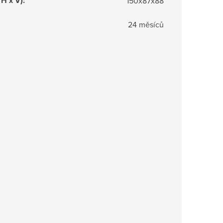
 H x V)
:
150x87x88
24 měsíců