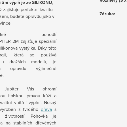
Rozměry (Š x
itřní výplň je ze
SILIKONU
,
ž zajišťuje perfektní kvalitu
Záruka
:
zení, budete opravdu jako v
vlnce.
ořádné pohodlí
PITER
2M
zajišťuje speciální
ilikonová
vystýlka. Díky této
logii, která se používá
e
u dražších modelů, je
ka opravdu výjimečně
é.
 Jupiter Vás ohromí
nou italskou pravou kůží
a
valitní vnitřní výplní. Nosný
 vyroben z tvrdého
dřeva
s
u životností. Pohovka je
a na stabilních dřevěných