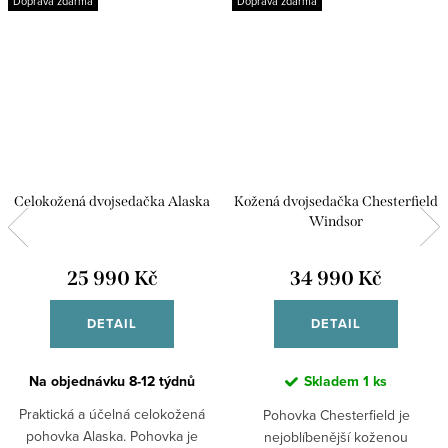
Doprava zdarma
Doprava zdarma
Celokožená dvojsedačka Alaska
Kožená dvojsedačka Chesterfield
Windsor
25 990 Kč
34 990 Kč
DETAIL
DETAIL
Na objednávku 8-12 týdnů
Skladem
1 ks
Praktická a účelná celokožená
Pohovka Chesterfield je
pohovka Alaska. Pohovka je
nejoblíbenější koženou