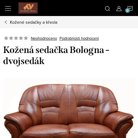
Přejít
N
na
obsah
Kožené sedačky a křesla
K
Neohodnoceno
Podrobnosti hodnocení
Kožená sedačka Bologna -
dvojsedák