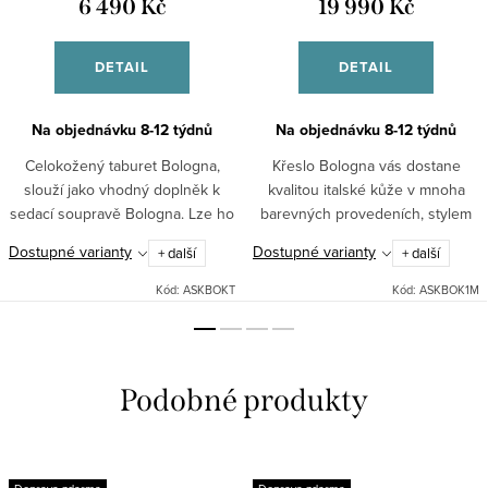
6 490 Kč
19 990 Kč
DETAIL
DETAIL
Na objednávku 8-12 týdnů
Na objednávku 8-12 týdnů
Celokožený taburet Bologna,
Křeslo Bologna vás dostane
slouží jako vhodný doplněk k
kvalitou italské kůže v mnoha
sedací soupravě Bologna. Lze ho
barevných provedeních, stylem
zakoupit i samostatně. Kvalitní
prošití dvojitým švem, ale
Dostupné varianty
Dostupné varianty
+ další
+ další
konstrukce z tvrdého dřeva
především svým pohodlím. Za
Sedáky s bonelovými...
tuto cenu a v této kvalitě nemá...
Kód:
ASKBOKT
Kód:
ASKBOK1M