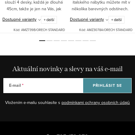
slouží 4 desky, každá je dlouhá
italského nábytku můžete mít v
45cm, takže je jen na Vás, jak
několika barevných odstínech.
moc si stůl případně zvětšíte.
Dostupné varianty
Dostupné varianty
+ další
+ další
Materiál masív.Možné dodat v
různých odstínech:...
Kód:
AMZ739B/ORECH STANDARD
Kód:
AMZ3078A/ORECH STANDARD
Aktuální novinky a slevy na váš e-mail
E-mail
PŘIHLÁSIT SE
Vložením e-mailu souhlasíte s
podmínkami ochrany osobních údajů
Z