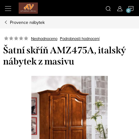
Přejít
N
na
obsah
Provence nábytek
K
Neohodnoceno
Podrobnosti hodnocení
Šatní skříň AMZ475A, italský
nábytek z masivu