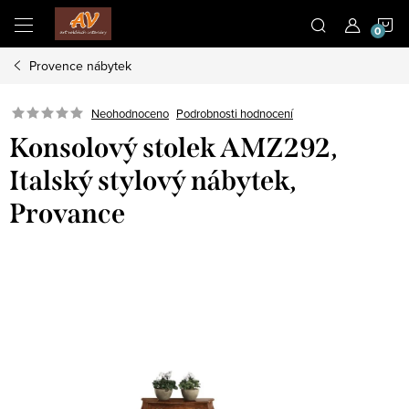
Přejít
N
na
obsah
Provence nábytek
K
Neohodnoceno
Podrobnosti hodnocení
Konsolový stolek AMZ292,
Italský stylový nábytek,
Provance