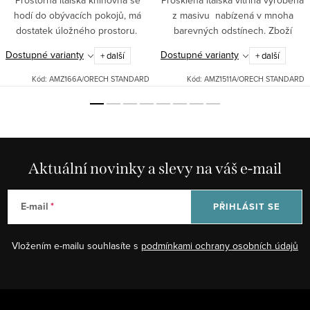
Prostorná italská knihovna se
Prosklená italská vitrína vyrobená
hodí do obývacích pokojů, má
z masivu nabízená v mnoha
dostatek úložného prostoru.
barevných odstínech. Zboží
dodáváme v celku.
Dostupné varianty
Dostupné varianty
+ další
+ další
Kód:
AMZ166A/ORECH STANDARD
Kód:
AMZ1511A/ORECH STANDARD
Aktuální novinky a slevy na váš e-mail
E-mail
PŘIHLÁSIT SE
Vložením e-mailu souhlasíte s
podmínkami ochrany osobních údajů
Z