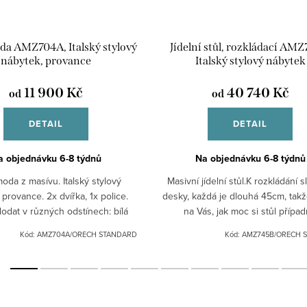
a AMZ704A, Italský stylový
Jídelní stůl, rozkládací AMZ
nábytek, provance
Italský stylový nábytek
11 900 Kč
40 740 Kč
od
od
DETAIL
DETAIL
a objednávku 6-8 týdnů
Na objednávku 6-8 týdnů
oda z masívu. Italský stylový
Masivní jídelní stůl.K rozkládání s
 provance. 2x dvířka, 1x police.
desky, každá je dlouhá 45cm, takž
dat v různých odstínech: bílá
na Vás, jak moc si stůl přípa
rná patina, ořech.Pro jiná barevná
zvětšíte.Materiál masív.Možné d
Kód:
AMZ704A/ORECH STANDARD
Kód:
AMZ745B/ORECH 
provedení nás...
různých odstínech:...