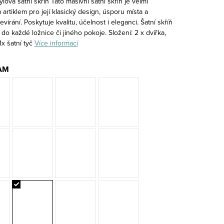
ylová šatní skříň Tato masivní šatní skříň je velmi
artiklem pro její klasický design, úsporu místa a
vírání. Poskytuje kvalitu, účelnost i eleganci. Šatní skříň
do každé ložnice či jiného pokoje. Složení: 2 x dvířka,
 1x šatní tyč
Více informací
AM