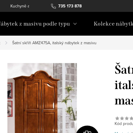
Kuchyně a vestavný nábytek
735 173 878
Katalogy ke stažení
Konta
ábytek z masivu podle typu
Kolekce nábyt
k
Šatní skříň AMZ475A, italský nábytek z masivu
Šat
ita
ma
Kód produ