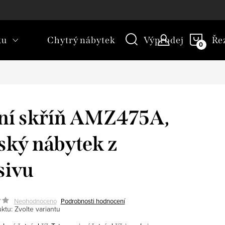
kt
Novinky
Blog
Slovník pojmů
NÁKU
ku
Chytrý nábytek
Výprodej
Ře
KOŠÍ
ní skříň AMZ475A,
lský nábytek z
sivu
Neohodnoceno
Podrobnosti hodnocení
ktu:
Zvolte variantu