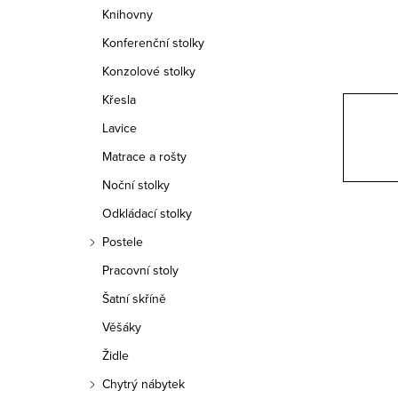
n
Knihovny
n
Konferenční stolky
í
Konzolové stolky
Křesla
p
Lavice
a
Matrace a rošty
n
Noční stolky
e
Odkládací stolky
Postele
l
Pracovní stoly
Šatní skříně
Věšáky
Židle
Chytrý nábytek