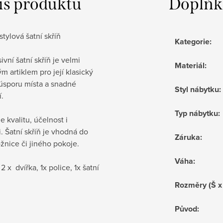
is produktu
Doplňk
stylová šatní skříň
Kategorie
:
ivní šatní skříň je velmi
Materiál
:
m artiklem pro její klasický
 úsporu místa a snadné
Styl nábytku
:
í.
Typ nábytku
:
e kvalitu, účelnost i
. Šatní skříň je vhodná do
Záruka
:
žnice či jiného pokoje.
Váha
:
2 x dvířka, 1x police, 1x šatní
Rozměry (Š x
Původ
: