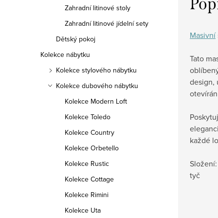
Pop
Zahradní litinové stoly
Zahradní litinové jídelní sety
Masivní
Dětský pokoj
Kolekce nábytku
Tato mas
oblíbený
Kolekce stylového nábytku
design,
Kolekce dubového nábytku
otevírán
Kolekce Modern Loft
Poskytuj
Kolekce Toledo
eleganci
Kolekce Country
každé lo
Kolekce Orbetello
Složení: 
Kolekce Rustic
tyč
Kolekce Cottage
Kolekce Rimini
Kolekce Uta