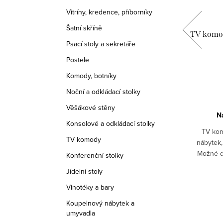
Vitríny, kredence, příborníky
Šatní skříně
151A,
Psací stůl AMZ3107A, Italský stylový
TV komod
Psací stoly a sekretáře
nábytek, provance
Postele
16 240 Kč
od
Komody, botníky
DETAIL
Noční a odkládací stolky
Věšákové stěny
Skladem
1 ks
N
Konsolové a odkládací stolky
ál ořech.
TV kom
Stylový psací stůl z masívu. Buďte styloví i
TV komody
í plocha
nábytek,
při práci. Psací plochu lze vytáhnout a tím
 stavu
Možné do
tak zvětšit její plochu.
Konferenční stolky
dat v
patina, če
 STANDARD
Kód:
AMZ_3107A/ORECH STANDARD
Jídelní stoly
Vinotéky a bary
Koupelnový nábytek a
umyvadla