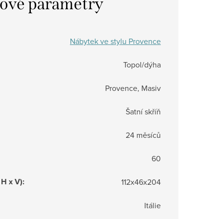
ové parametry
Nábytek ve stylu Provence
Topol/dýha
Provence, Masiv
Šatní skříň
24 měsíců
60
 H x V)
:
112x46x204
Itálie