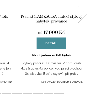
745B,
Psací stůl AMZ5015A, Italský stylový
Jídelní
nábytek, provance
It
17 000 Kč
od
DETAIL
Na objednávku 6-8 týdnů
Na
louží 4
Stylový psací stůl z masívu. V horní části
Masivní j
e je jen
4x zásuvka, 4x police. Pod psací plochou
desky, kaž
dně
3x zásuvka. Buďte styloví i při práci.
na Vá
odat v
Možné dodat v různých odstínech: bílá
zvětšíte
STANDARD
Kód:
AMZ5015A/ORECH STANDARD
patina, černá...