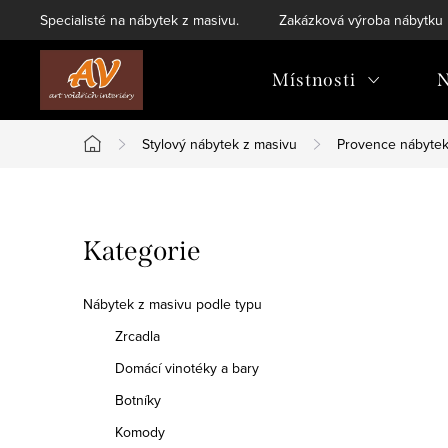
Přejít
Specialisté na nábytek z masivu.
Zakázková výroba nábytku
na
obsah
Místnosti
N
Stylový nábytek z masivu
Provence nábyte
Domů
P
Přeskočit
Kategorie
o
kategorie
s
Nábytek z masivu podle typu
t
Zrcadla
Domácí vinotéky a bary
r
Botníky
a
Komody