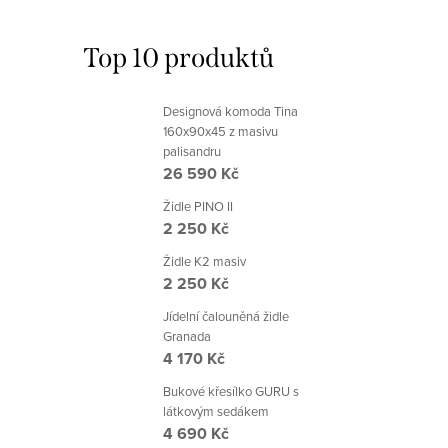
Top 10 produktů
Designová komoda Tina
160x90x45 z masivu
palisandru
26 590 Kč
Židle PINO II
2 250 Kč
Židle K2 masiv
2 250 Kč
Jídelní čalouněná židle
Granada
4 170 Kč
Bukové křesílko GURU s
látkovým sedákem
4 690 Kč