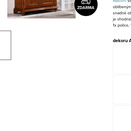
Masivní
st
oblíbeným 
ZDARMA
snadné ote
je vhodná 
1x police,
dekoru 