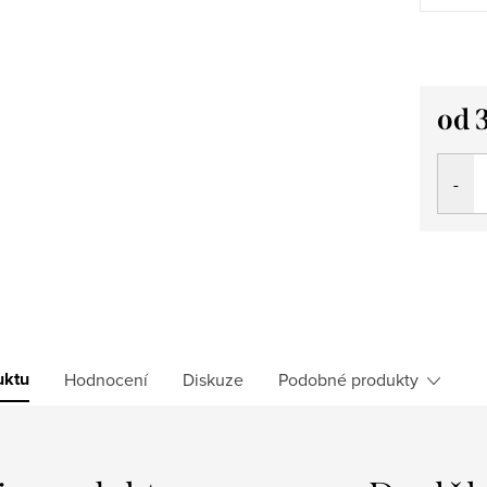
od
Měrná
cena:
uktu
Hodnocení
Diskuze
Podobné produkty